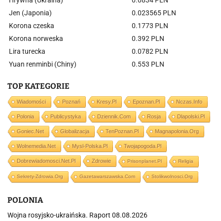
Hrywna (Ukraina)
0.0834 PLN
Jen (Japonia)
0.023565 PLN
Korona czeska
0.1773 PLN
Korona norweska
0.392 PLN
Lira turecka
0.0782 PLN
Yuan renminbi (Chiny)
0.553 PLN
TOP KATEGORIE
Wiadomości
Poznań
Kresy.pl
Epoznan.pl
Nczas.info
Polonia
Publicystyka
Dziennik.com
Rosja
Dlapolski.pl
Goniec.net
Globalizacja
TenPoznan.pl
Magnapolonia.org
Wolnemedia.net
Mysl-Polska.pl
Twojapogoda.pl
Dobrewiadomosci.net.pl
Zdrowie
Prisonplanet.pl
Religia
Sekrety-Zdrowia.org
Gazetawarszawska.com
Stolikwolnosci.org
POLONIA
Wojna rosyjsko-ukraińska. Raport 08.08.2026