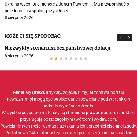
Ukraina wyemituje monetę z Janem Pawłem II. Ma przypominać o
pojednaniu i wspólnej przyszłości
8 sierpnia 2026
MOŻE CI SIĘ SPODOBAĆ:
Niezwykły scenariusz bez państwowej dotacji
8 sierpnia 2026
Materiały (treści, artykuły, zdjęcia, filmy) autorstwa portalu
news.24tm.pl mogą być publikowane i powielane pod warunkiem
podania wyraźnego źródła.
Wszystkie pozostałe materiały są chronione prawami autorskimi, które
przysługują poszczególnym twórcom i wydawcom.
Powielanie tych treści wymaga uzyskania ich uprzedniej pisemnej zgody.
Portal news.24tm.pl udostępnia i agreguje treści (m.in. na zasadzie