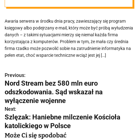
firmie?
Awaria serwera w środku dnia pracy, zawieszający się program
księgowy albo podejrzany e-mail, który może być próbą wyłudzenia
danych – z takimi sytuacjami mierzy się niemal każda firma
korzystająca z komputerów. Problem w tym, że mała czy średnia
firma rzadko może pozwolić sobie na zatrudnienie informatyka na
pełen etat, choć wsparcie techniczne wciąż jest jej […]
Previous:
N
Nord Stream bez 580 mln euro
a
odszkodowania. Sąd wskazał na
w
wyłączenie wojenne
Next:
i
Szlęzak: Haniebne milczenie Kościoła
g
katolickiego w Polsce
a
Może Ci się spodobać