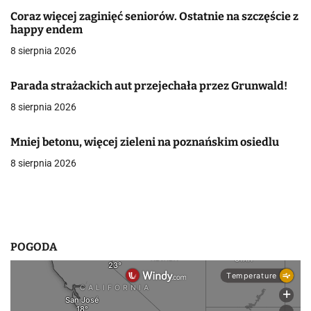
c
Coraz więcej zaginięć seniorów. Ostatnie na szczęście z
happy endem
j
8 sierpnia 2026
a
Parada strażackich aut przejechała przez Grunwald!
w
8 sierpnia 2026
p
Mniej betonu, więcej zieleni na poznańskim osiedlu
i
8 sierpnia 2026
s
u
POGODA