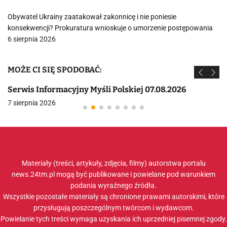
Obywatel Ukrainy zaatakował zakonnicę i nie poniesie
konsekwencji? Prokuratura wnioskuje o umorzenie postępowania
6 sierpnia 2026
MOŻE CI SIĘ SPODOBAĆ:
Serwis Informacyjny Myśli Polskiej 07.08.2026
7 sierpnia 2026
Materiały (treści, artykuły, zdjęcia, filmy) autorstwa portalu
news.24tm.pl mogą być publikowane i powielane pod warunkiem
podania wyraźnego źródła.
Wszystkie pozostałe materiały są chronione prawami autorskimi, które
przysługują poszczególnym twórcom i wydawcom.
Powielanie tych treści wymaga uzyskania ich uprzedniej pisemnej zgody.