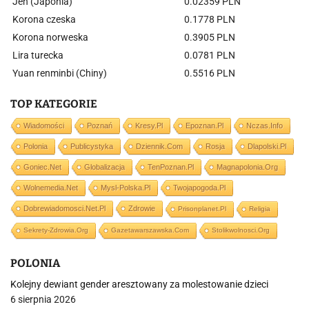
Jen (Japonia)
0.02359 PLN
Korona czeska
0.1778 PLN
Korona norweska
0.3905 PLN
Lira turecka
0.0781 PLN
Yuan renminbi (Chiny)
0.5516 PLN
TOP KATEGORIE
Wiadomości
Poznań
Kresy.pl
Epoznan.pl
Nczas.info
Polonia
Publicystyka
Dziennik.com
Rosja
Dlapolski.pl
Goniec.net
Globalizacja
TenPoznan.pl
Magnapolonia.org
Wolnemedia.net
Mysl-Polska.pl
Twojapogoda.pl
Dobrewiadomosci.net.pl
Zdrowie
Prisonplanet.pl
Religia
Sekrety-Zdrowia.org
Gazetawarszawska.com
Stolikwolnosci.org
POLONIA
Kolejny dewiant gender aresztowany za molestowanie dzieci
6 sierpnia 2026