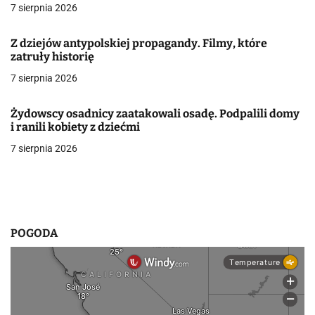
7 sierpnia 2026
a
w
Z dziejów antypolskiej propagandy. Filmy, które
zatruły historię
p
7 sierpnia 2026
i
Żydowscy osadnicy zaatakowali osadę. Podpalili domy
s
i ranili kobiety z dziećmi
u
7 sierpnia 2026
POGODA