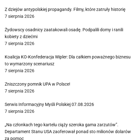
Z dziejów antypolskiej propagandy. Filmy, które zatruły historię
7 sierpnia 2026
Żydowscy osadnicy zaatakowali osadę. Podpalili domy i ranili
kobiety z dziećmi
7 sierpnia 2026
Koalicja KO-Konfederacja Wipler: Dla całkiem poważnego biznesu
to wymarzony scenariusz
7 sierpnia 2026
Zniszczony pomnik UPA w Polsce!
7 sierpnia 2026
Serwis Informacyjny Myśli Polskiej 07.08.2026
7 sierpnia 2026
„Na członkach tego kartelu ciąży szeroka gama zarzutów”.
Departament Stanu USA zaoferował ponad sto milionów dolarów
za pomoc