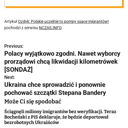
Artykuł
Ozdyk: Polskie uczelnie to pompy ssące migrantów!
pochodzi z serwisu
NCZAS.INFO
.
Previous:
N
Polacy wyjątkowo zgodni. Nawet wyborcy
a
prorządowi chcą likwidacji kilometrówek
w
[SONDAŻ]
Next:
i
Ukraina chce sprowadzić i ponownie
g
pochować szczątki Stepana Bandery
a
Może Ci się spodobać
c
Ściągnęli miliony imigrantów bez weryfikacji. Teraz
Bocheński z PiS deklaruje, że będzie deportował
j
bezrobotnych Ukraińców