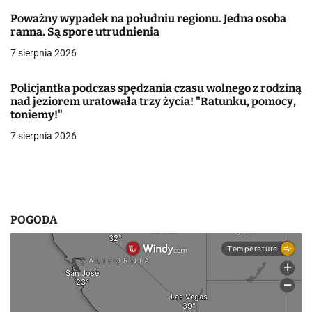
a
Poważny wypadek na południu regionu. Jedna osoba
ranna. Są spore utrudnienia
w
7 sierpnia 2026
p
i
Policjantka podczas spędzania czasu wolnego z rodziną
nad jeziorem uratowała trzy życia! "Ratunku, pomocy,
s
toniemy!"
7 sierpnia 2026
u
POGODA