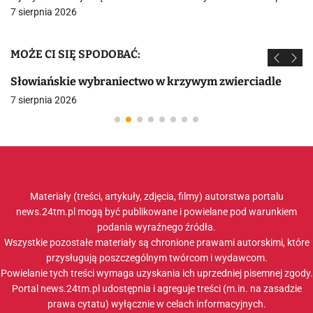
7 sierpnia 2026
MOŻE CI SIĘ SPODOBAĆ:
Słowiańskie wybraniectwo w krzywym zwierciadle
7 sierpnia 2026
Materiały (treści, artykuły, zdjęcia, filmy) autorstwa portalu
news.24tm.pl mogą być publikowane i powielane pod warunkiem
podania wyraźnego źródła.
Wszystkie pozostałe materiały są chronione prawami autorskimi, które
przysługują poszczególnym twórcom i wydawcom.
Powielanie tych treści wymaga uzyskania ich uprzedniej pisemnej zgody.
Portal news.24tm.pl udostępnia i agreguje treści (m.in. na zasadzie
prawa cytatu) wyłącznie w celach informacyjnych.