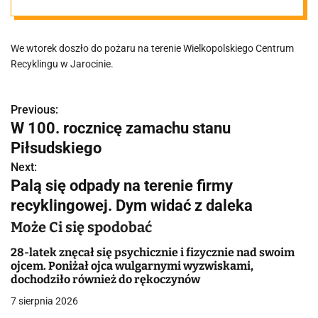
Dym widać z
We wtorek doszło do pożaru na terenie Wielkopolskiego Centrum
daleka
Recyklingu w Jarocinie.
Previous:
N
W 100. rocznicę zamachu stanu
a
Piłsudskiego
w
Next:
Palą się odpady na terenie firmy
i
recyklingowej. Dym widać z daleka
g
Może Ci się spodobać
a
28-latek znęcał się psychicznie i fizycznie nad swoim
ojcem. Poniżał ojca wulgarnymi wyzwiskami,
c
dochodziło również do rękoczynów
j
7 sierpnia 2026