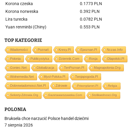
Korona czeska
0.1773 PLN
Korona norweska
0.392 PLN
Lira turecka
0.0782 PLN
Yuan renminbi (Chiny)
0.553 PLN
TOP KATEGORIE
Wiadomości
Poznań
Kresy.pl
Epoznan.pl
Nczas.info
Polonia
Publicystyka
Dziennik.com
Rosja
Dlapolski.pl
Goniec.net
Globalizacja
TenPoznan.pl
Magnapolonia.org
Wolnemedia.net
Mysl-Polska.pl
Twojapogoda.pl
Dobrewiadomosci.net.pl
Zdrowie
Prisonplanet.pl
Religia
Sekrety-Zdrowia.org
Gazetawarszawska.com
Stolikwolnosci.org
POLONIA
Bruksela chce narzucić Polsce handel dziećmi
7 sierpnia 2026