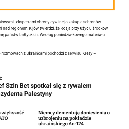
niowymi i ekspertami obrony cywilnej o zakupie schronów
 nad regionem; Kijów twierdzi, że Rosja przy użyciu środków
ronę państw bałtyckich. Według poniedziałkowego materiału
 o rozmowach z Ukraińcami
pochodzi z serwisu
Kresy –
:
f Szin Bet spotkał się z rywalem
ezydenta Palestyny
 większość
Niemcy dementują doniesienia o
NATO
uzbrojeniu na pokładzie
ukraińskiego An-124