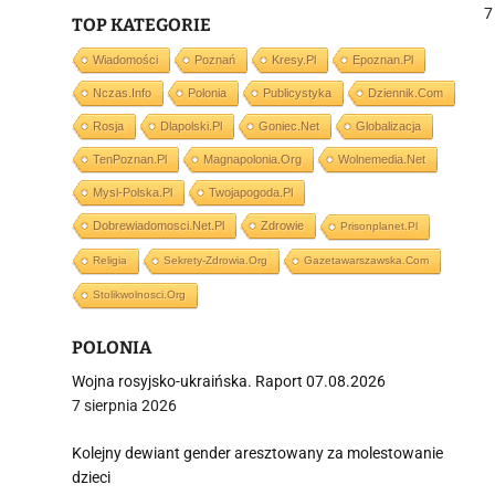
„
7
TOP KATEGORIE
Wiadomości
Poznań
Kresy.pl
Epoznan.pl
Nczas.info
Polonia
Publicystyka
Dziennik.com
j
Rosja
Dlapolski.pl
Goniec.net
Globalizacja
TenPoznan.pl
Magnapolonia.org
Wolnemedia.net
Mysl-Polska.pl
Twojapogoda.pl
Dobrewiadomosci.net.pl
Zdrowie
Prisonplanet.pl
Religia
Sekrety-Zdrowia.org
Gazetawarszawska.com
i
Stolikwolnosci.org
POLONIA
Wojna rosyjsko-ukraińska. Raport 07.08.2026
7 sierpnia 2026
Kolejny dewiant gender aresztowany za molestowanie
dzieci