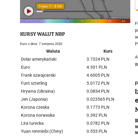
F
p
KURSY WALUT NBP
w
P
Kurs z dnia: 7 sierpnia 2026
Waluta
Kurs
A
Dolar amerykański
3.7324 PLN
w
Euro
4.301 PLN
Frank szwajcarski
4.6005 PLN
Funt szterling
5.0172 PLN
P
Hrywna (Ukraina)
0.0834 PLN
Jen (Japonia)
0.023565 PLN
Korona czeska
0.1773 PLN
Korona norweska
0.392 PLN
i
B
Lira turecka
0.0782 PLN
w
Yuan renminbi (Chiny)
0.553 PLN
w