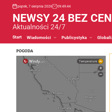
S
piątek, 7 sierpnia 2026
09
:
49
:
45
k
i
NEWSY 24 BEZ CE
p
t
Aktualności 24/7
o
c
Start
Wiadomości
Publicystyka
Globali
o
n
POGODA
t
e
n
t