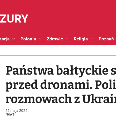
NZURY
zacja
Polonia
Zdrowie
Religia
Poznań
Państwa bałtyckie 
przed dronami. Poli
rozmowach z Ukra
26 maja 2026
News