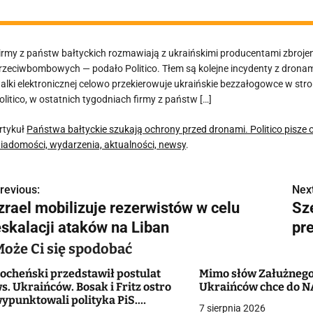
irmy z państw bałtyckich rozmawiają z ukraińskimi producentami zbroje
rzeciwbombowych — podało Politico. Tłem są kolejne incydenty z dronami
alki elektronicznej celowo przekierowuje ukraińskie bezzałogowce w st
olitico, w ostatnich tygodniach firmy z państw […]
rtykuł
Państwa bałtyckie szukają ochrony przed dronami. Politico pisze
iadomości, wydarzenia, aktualności, newsy
.
revious:
Next
N
Izrael mobilizuje rezerwistów w celu
Sze
a
eskalacji ataków na Liban
pr
w
Może Ci się spodobać
ocheński przedstawił postulat
Mimo słów Załużnego
s. Ukraińców. Bosak i Fritz ostro
Ukraińców chce do 
g
ypunktowali polityka PiS.
7 sierpnia 2026