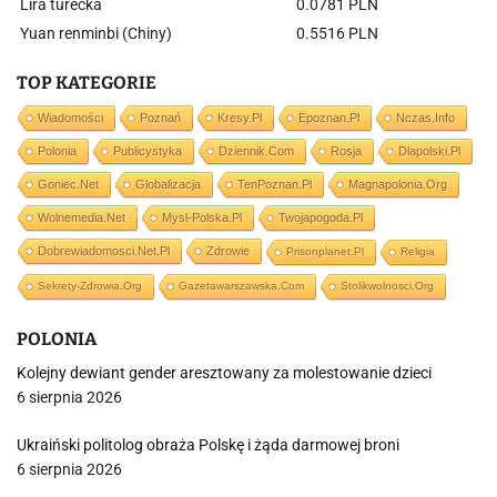
Lira turecka
0.0781 PLN
Yuan renminbi (Chiny)
0.5516 PLN
TOP KATEGORIE
Wiadomości
Poznań
Kresy.pl
Epoznan.pl
Nczas.info
Polonia
Publicystyka
Dziennik.com
Rosja
Dlapolski.pl
Goniec.net
Globalizacja
TenPoznan.pl
Magnapolonia.org
Wolnemedia.net
Mysl-Polska.pl
Twojapogoda.pl
Dobrewiadomosci.net.pl
Zdrowie
Prisonplanet.pl
Religia
Sekrety-Zdrowia.org
Gazetawarszawska.com
Stolikwolnosci.org
POLONIA
Kolejny dewiant gender aresztowany za molestowanie dzieci
6 sierpnia 2026
Ukraiński politolog obraża Polskę i żąda darmowej broni
6 sierpnia 2026