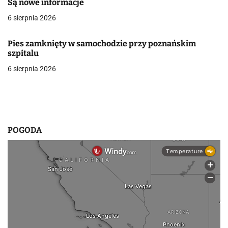
Są nowe informacje
w
6 sierpnia 2026
p
Pies zamknięty w samochodzie przy poznańskim
i
szpitalu
6 sierpnia 2026
s
u
POGODA