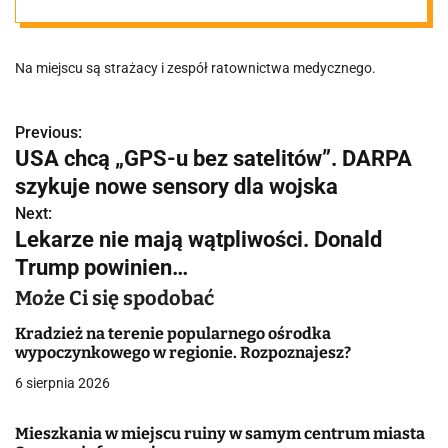
Na miejscu są strażacy i zespół ratownictwa medycznego.
Previous:
N
USA chcą „GPS-u bez satelitów”. DARPA
a
szykuje nowe sensory dla wojska
w
Next:
Lekarze nie mają wątpliwości. Donald
i
Trump powinien…
g
Może Ci się spodobać
a
Kradzież na terenie popularnego ośrodka
wypoczynkowego w regionie. Rozpoznajesz?
c
6 sierpnia 2026
j
Mieszkania w miejscu ruiny w samym centrum miasta
a