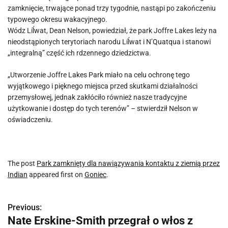
zamknięcie, trwające ponad trzy tygodnie, nastąpi po zakończeniu
typowego okresu wakacyjnego.
Wódz Líĺwat, Dean Nelson, powiedział, że park Joffre Lakes leży na
nieodstąpionych terytoriach narodu Líĺwat i N’Quatqua i stanowi
„integralną” część ich rdzennego dziedzictwa.
„Utworzenie Joffre Lakes Park miało na celu ochronę tego
wyjątkowego i pięknego miejsca przed skutkami działalności
przemysłowej, jednak zakłóciło również nasze tradycyjne
użytkowanie i dostęp do tych terenów” – stwierdził Nelson w
oświadczeniu.
The post
Park zamknięty dla nawiązywania kontaktu z ziemią przez
Indian
appeared first on
Goniec
.
Previous:
N
Nate Erskine-Smith przegrał o włos z