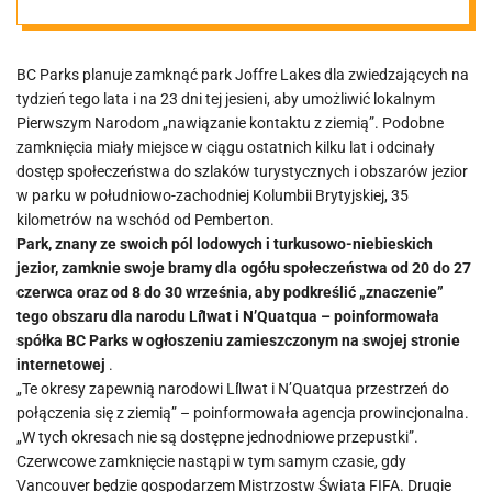
ziemią przez
BC Parks planuje zamknąć park Joffre Lakes dla zwiedzających na
Indian
tydzień tego lata i na 23 dni tej jesieni, aby umożliwić lokalnym
Pierwszym Narodom „nawiązanie kontaktu z ziemią”. Podobne
zamknięcia miały miejsce w ciągu ostatnich kilku lat i odcinały
dostęp społeczeństwa do szlaków turystycznych i obszarów jezior
w parku w południowo-zachodniej Kolumbii Brytyjskiej, 35
kilometrów na wschód od Pemberton.
Park, znany ze swoich pól lodowych i turkusowo-niebieskich
jezior, zamknie swoje bramy dla ogółu społeczeństwa od 20 do 27
czerwca oraz od 8 do 30 września, aby podkreślić „znaczenie”
tego obszaru dla narodu Líl̓wat i N’Quatqua – poinformowała
spółka BC Parks w ogłoszeniu zamieszczonym na swojej stronie
internetowej
.
„Te okresy zapewnią narodowi Líl̓wat i N’Quatqua przestrzeń do
połączenia się z ziemią” – poinformowała agencja prowincjonalna.
„W tych okresach nie są dostępne jednodniowe przepustki”.
Czerwcowe zamknięcie nastąpi w tym samym czasie, gdy
Vancouver będzie gospodarzem Mistrzostw Świata FIFA. Drugie