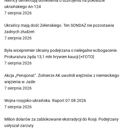
Niemcy dementują doniesienia o uzbrojeniu na pokładzie
ukraińskiego An-124
7 sierpnia 2026
Ukraińcy mają dość Zełenskiego. Ten SONDAŻ nie pozostawia
żadnych złudzeń
7 sierpnia 2026
Była wicepremier Ukrainy podejrzana o nielegalne wzbogacenie.
Prokuratura żąda 13,1 mln hrywien kaucji [+FOTO]
7 sierpnia 2026
Akcja „Pensjonat”. Żołnierze AK uwolnili więźniów z niemieckiego
więzienia w Jaśle
7 sierpnia 2026
Wojna rosyjsko-ukraińska. Raport 07.08.2026
7 sierpnia 2026
Milion dolarów za zablokowanie ekstradycji do Rosji. Podejrzany
usłyszał zarzuty