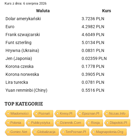
Kurs z dnia: 6 sierpnia 2026
Waluta
Kurs
Dolar amerykański
3.7236 PLN
Euro
4.2982 PLN
Frank szwajcarski
4.6049 PLN
Funt szterling
5.0134 PLN
Hrywna (Ukraina)
0.0831 PLN
Jen (Japonia)
0.02359 PLN
Korona czeska
0.1778 PLN
Korona norweska
0.3905 PLN
Lira turecka
0.0781 PLN
Yuan renminbi (Chiny)
0.5516 PLN
TOP KATEGORIE
Wiadomości
Poznań
Kresy.pl
Epoznan.pl
Nczas.info
Polonia
Publicystyka
Dziennik.com
Rosja
Dlapolski.pl
Goniec.net
Globalizacja
TenPoznan.pl
Magnapolonia.org