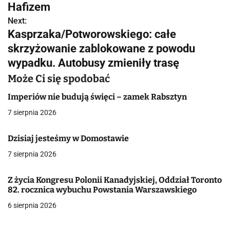
a
Hafizem
w
Next:
Kasprzaka/Potworowskiego: całe
i
skrzyżowanie zablokowane z powodu
g
wypadku. Autobusy zmieniły trasę
a
Może Ci się spodobać
c
Imperiów nie budują święci – zamek Rabsztyn
7 sierpnia 2026
j
a
Dzisiaj jesteśmy w Domostawie
7 sierpnia 2026
w
p
Z życia Kongresu Polonii Kanadyjskiej, Oddział Toronto
82. rocznica wybuchu Powstania Warszawskiego
i
6 sierpnia 2026
s