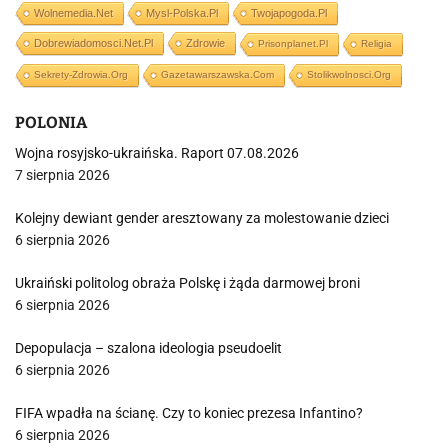
Wolnemedia.net
Mysl-Polska.pl
Twojapogoda.pl
Dobrewiadomosci.net.pl
Zdrowie
Prisonplanet.pl
Religia
Sekrety-Zdrowia.org
Gazetawarszawska.com
Stolikwolnosci.org
POLONIA
Wojna rosyjsko-ukraińska. Raport 07.08.2026
7 sierpnia 2026
Kolejny dewiant gender aresztowany za molestowanie dzieci
6 sierpnia 2026
Ukraiński politolog obraża Polskę i żąda darmowej broni
6 sierpnia 2026
Depopulacja – szalona ideologia pseudoelit
6 sierpnia 2026
FIFA wpadła na ścianę. Czy to koniec prezesa Infantino?
6 sierpnia 2026