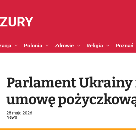
NZURY
zacja
Polonia
Zdrowie
Religia
Poznań
Parlament Ukrainy 
umowę pożyczkową
28 maja 2026
News