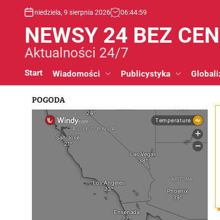
S
niedziela, 9 sierpnia 2026
06
:
45
:
00
k
i
NEWSY 24 BEZ CE
p
t
Aktualności 24/7
o
c
Start
Wiadomości
Publicystyka
Globali
o
n
POGODA
t
e
n
t