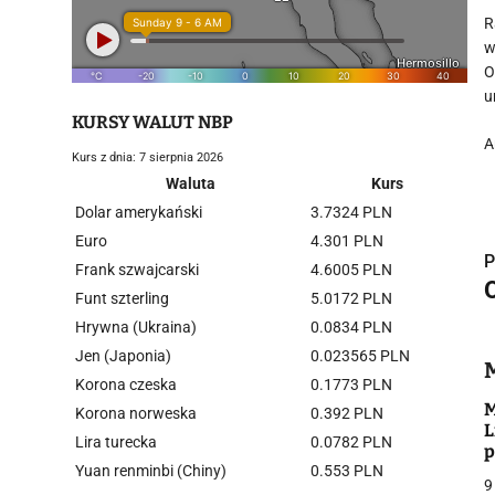
R
w
O
u
KURSY WALUT NBP
A
Kurs z dnia: 7 sierpnia 2026
Waluta
Kurs
Dolar amerykański
3.7324 PLN
Euro
4.301 PLN
P
Frank szwajcarski
4.6005 PLN
O
Funt szterling
5.0172 PLN
Hrywna (Ukraina)
0.0834 PLN
i
Jen (Japonia)
0.023565 PLN
Korona czeska
0.1773 PLN
M
Korona norweska
0.392 PLN
L
Lira turecka
0.0782 PLN
p
Yuan renminbi (Chiny)
0.553 PLN
9