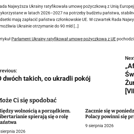
ada Najwyższa Ukrainy ratyfikowała umowę pożyczkową z Unią Europejsk
ykorzystane w latach 2026–2027 na potrzeby budżetu państwa, stabil
dsetki mają zapłacić państwa członkowskie UE. W czwartek Rada Najwy
możliwia Ukrainie otrzymanie do 90 mld […]
rtykuł
Parlament Ukrainy ratyfikował umowę pożyczkową z UE
pochodzi
Next
N
„A
a
revious:
Św
 dwóch takich, co ukradli pokój
w
Żu
[V
Może Ci się spodobać
g
iędzy wolnością a porządkiem.
Zacznie się w poniedz
a
ibertarianie spierają się o rolę
Polacy powinni się p
aństwa
9 sierpnia 2026
c
 sierpnia 2026