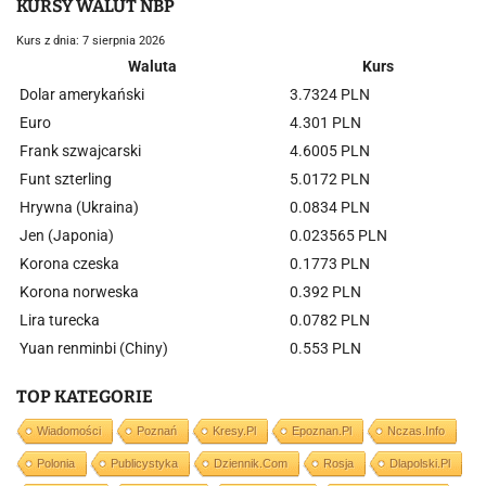
KURSY WALUT NBP
Kurs z dnia: 7 sierpnia 2026
Waluta
Kurs
Dolar amerykański
3.7324 PLN
Euro
4.301 PLN
Frank szwajcarski
4.6005 PLN
Funt szterling
5.0172 PLN
Hrywna (Ukraina)
0.0834 PLN
Jen (Japonia)
0.023565 PLN
Korona czeska
0.1773 PLN
Korona norweska
0.392 PLN
Lira turecka
0.0782 PLN
Yuan renminbi (Chiny)
0.553 PLN
TOP KATEGORIE
Wiadomości
Poznań
Kresy.pl
Epoznan.pl
Nczas.info
Polonia
Publicystyka
Dziennik.com
Rosja
Dlapolski.pl