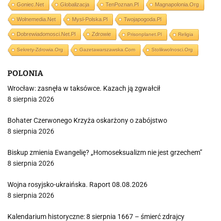
Goniec.net
Globalizacja
TenPoznan.pl
Magnapolonia.org
Wolnemedia.net
Mysl-Polska.pl
Twojapogoda.pl
Dobrewiadomosci.net.pl
Zdrowie
Prisonplanet.pl
Religia
Sekrety-Zdrowia.org
Gazetawarszawska.com
Stolikwolnosci.org
POLONIA
Wrocław: zasnęła w taksówce. Kazach ją zgwałcił
8 sierpnia 2026
Bohater Czerwonego Krzyża oskarżony o zabójstwo
8 sierpnia 2026
Biskup zmienia Ewangelię? „Homoseksualizm nie jest grzechem”
8 sierpnia 2026
Wojna rosyjsko-ukraińska. Raport 08.08.2026
8 sierpnia 2026
Kalendarium historyczne: 8 sierpnia 1667 – śmierć zdrajcy