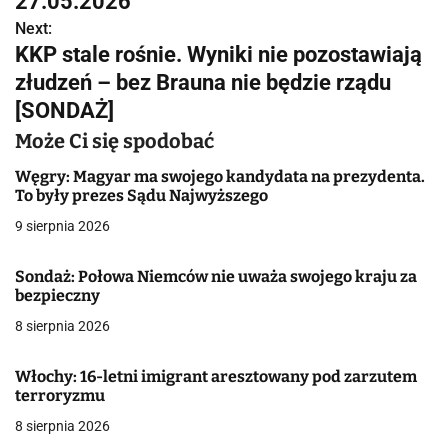
27.05.2026
w
Next:
KKP stale rośnie. Wyniki nie pozostawiają
i
złudzeń – bez Brauna nie będzie rządu
g
[SONDAŻ]
a
Może Ci się spodobać
c
Węgry: Magyar ma swojego kandydata na prezydenta.
To były prezes Sądu Najwyższego
j
9 sierpnia 2026
a
Sondaż: Połowa Niemców nie uważa swojego kraju za
w
bezpieczny
8 sierpnia 2026
p
i
Włochy: 16-letni imigrant aresztowany pod zarzutem
terroryzmu
s
8 sierpnia 2026
u