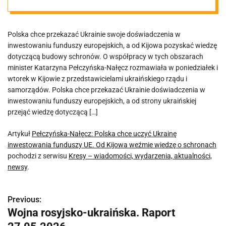
inwestowania
Polska chce przekazać Ukrainie swoje doświadczenia w
funduszy UE.
inwestowaniu funduszy europejskich, a od Kijowa pozyskać wiedzę
dotyczącą budowy schronów. O współpracy w tych obszarach
Od Kijowa
minister Katarzyna Pełczyńska-Nałęcz rozmawiała w poniedziałek i
wtorek w Kijowie z przedstawicielami ukraińskiego rządu i
samorządów. Polska chce przekazać Ukrainie doświadczenia w
weźmie wiedzę
inwestowaniu funduszy europejskich, a od strony ukraińskiej
przejąć wiedzę dotyczącą […]
o schronach
Artykuł
Pełczyńska-Nałęcz: Polska chce uczyć Ukrainę
inwestowania funduszy UE. Od Kijowa weźmie wiedzę o schronach
pochodzi z serwisu
Kresy – wiadomości, wydarzenia, aktualności,
newsy
.
Previous:
N
Wojna rosyjsko-ukraińska. Raport
a