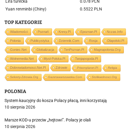
Lira turecka
0.078 PLN
Yuan renminbi (Chiny)
0.5522 PLN
TOP KATEGORIE
Wiadomości
Poznań
Kresy.pl
Epoznan.pl
Nczas.info
Polonia
Publicystyka
Dziennik.com
Rosja
Dlapolski.pl
Goniec.net
Globalizacja
TenPoznan.pl
Magnapolonia.org
Wolnemedia.net
Mysl-Polska.pl
Twojapogoda.pl
Dobrewiadomosci.net.pl
Zdrowie
Prisonplanet.pl
Religia
Sekrety-Zdrowia.org
Gazetawarszawska.com
Stolikwolnosci.org
POLONIA
System kaucyjny do kosza Polacy płacą, inni korzystają
10 sierpnia 2026
Marsze KOD-u przeciw „hejtowi”. Polacy je olali
10 sierpnia 2026