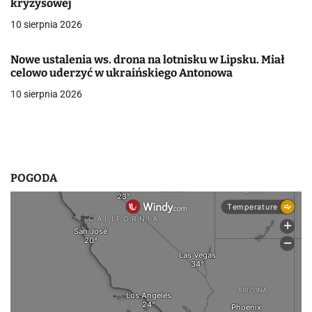
kryzysowej
w
10 sierpnia 2026
p
Nowe ustalenia ws. drona na lotnisku w Lipsku. Miał
i
celowo uderzyć w ukraińskiego Antonowa
10 sierpnia 2026
s
u
POGODA