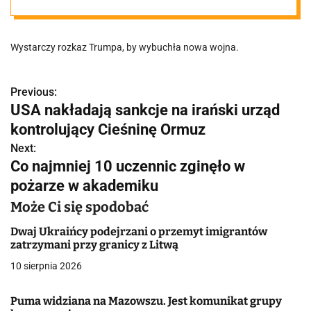
Wystarczy rozkaz Trumpa, by wybuchła nowa wojna.
Previous:
N
USA nakładają sankcje na irański urząd
a
kontrolujący Cieśninę Ormuz
w
Next:
Co najmniej 10 uczennic zginęło w
i
pożarze w akademiku
g
Może Ci się spodobać
a
Dwaj Ukraińcy podejrzani o przemyt imigrantów
zatrzymani przy granicy z Litwą
c
10 sierpnia 2026
j
Puma widziana na Mazowszu. Jest komunikat grupy
a