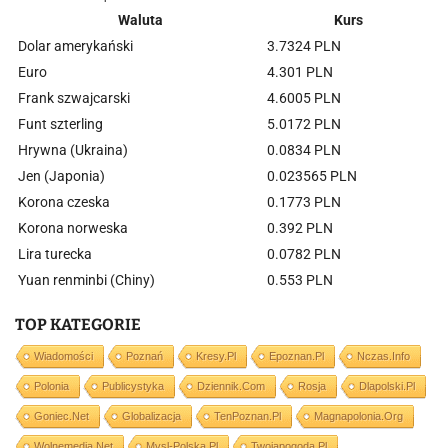
Waluta
Kurs
Dolar amerykański
3.7324 PLN
Euro
4.301 PLN
Frank szwajcarski
4.6005 PLN
Funt szterling
5.0172 PLN
Hrywna (Ukraina)
0.0834 PLN
Jen (Japonia)
0.023565 PLN
Korona czeska
0.1773 PLN
Korona norweska
0.392 PLN
Lira turecka
0.0782 PLN
Yuan renminbi (Chiny)
0.553 PLN
TOP KATEGORIE
Wiadomości
Poznań
Kresy.pl
Epoznan.pl
Nczas.info
Polonia
Publicystyka
Dziennik.com
Rosja
Dlapolski.pl
Goniec.net
Globalizacja
TenPoznan.pl
Magnapolonia.org
Wolnemedia.net
Mysl-Polska.pl
Twojapogoda.pl