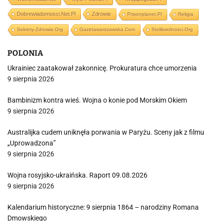
Dobrewiadomosci.net.pl
Zdrowie
Prisonplanet.pl
Religia
Sekrety-Zdrowia.org
Gazetawarszawska.com
Stolikwolnosci.org
POLONIA
Ukrainiec zaatakował zakonnicę. Prokuratura chce umorzenia
9 sierpnia 2026
Bambinizm kontra wieś. Wojna o konie pod Morskim Okiem
9 sierpnia 2026
Australijka cudem uniknęła porwania w Paryżu. Sceny jak z filmu
„Uprowadzona”
9 sierpnia 2026
Wojna rosyjsko-ukraińska. Raport 09.08.2026
9 sierpnia 2026
Kalendarium historyczne: 9 sierpnia 1864 – narodziny Romana
Dmowskiego