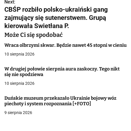
w
Next:
CBŚP rozbiło polsko-ukraiński gang
i
zajmujący się sutenerstwem. Grupą
g
kierowała Swietłana P.
a
Może Ci się spodobać
c
Wraca olbrzymi skwar. Będzie nawet 45 stopni w cieniu
10 sierpnia 2026
j
a
W drugiej połowie sierpnia aura zaskoczy. Tego nikt
się nie spodziewa
w
10 sierpnia 2026
p
Duńskie muzeum przekazało Ukrainie bojowy wóz
i
piechoty i system rozpoznania [+FOTO]
s
9 sierpnia 2026
u