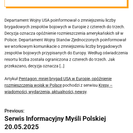
rozmieszczenia
Departament Wojny USA poinformował o zmniejszeniu liczby
wojsk w Polsce
brygadowych zespołów bojowych w Europie z czterech do trzech.
Decyzja oznacza opóźnienie rozmieszczenia amerykańskich sił w
Polsce. Departament Wojny Stanów Zjednoczonych poinformował
we wtorkowym komunikacie o zmniejszeniu liczby brygadowych
zespołów bojowych przypisanych do Europy. Według oświadczenia
resortu liczba została ograniczona z czterech do trzech. Jak
przekazano, decyzja oznacza […]
Artykuł
Pentagon: mniej brygad USA w Europie, opóźnienie
rozmieszczenia wojsk w Polsce
pochodzi z serwisu
Kresy –
wiadomości, wydarzenia, aktualności, newsy
.
Previous:
N
Serwis Informacyjny Myśli Polskiej
a
20.05.2025