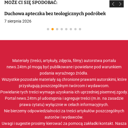
MOŻE CI SIĘ SPODOBAĆ:
Duchowa apteczka bez teologicznych podróbek
7 sierpnia 2026
Materiały (treści, artykuły, zdjęcia, filmy) autorstwa portalu
news.24tm.pl mogą być publikowane i powielane pod warunkiem
podania wyraźnego źródła.
Wszystkie pozostałe materiały są chronione prawami autorskimi, które
przysługują poszczególnym twórcom i wydawcom.
Powielanie tych treści wymaga uzyskania ich uprzedniej pisemnej zgody.
Portal news.24tm.pl udostępnia i agreguje treści (m.in. na zasadzie
prawa cytatu) wyłącznie w celach informacyjnych.
Nie bierzemy odpowiedzialności za treści artykułów poszczególnych
autorów i wydawców.
Uwagi i sugestie prosimy kierować za pomocą zakładki
kontakt
. Nasza