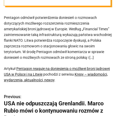
jądrowej USA w
Pentagon odmówił potwierdzenia doniesień o rozmowach
Polsce i na
dotyczących możliwego rozszerzenia rozmieszczenia
amerykańskiej broni jądrowej w Europie. Według „Financial Times”
Litwie
zainteresowanie taką infrastrukturą wykazują państwa wschodniej
flanki NATO. Litwa potwierdza rozpoczęcie dyskusji, a Polska
zaprzecza rozmowom o stacjonowaniu głowic na swoim
terytorium. W środę Pentagon odmówił komentarza w sprawie
doniesień o możliwych rozmowach ze stroną polską i […]
Artykuł
Pentagon reaguje na doniesienia o możliwej broni jądrowej
USA w Polsce i na Litwie
pochodzi z serwisu
Kresy – wiadomości,
wydarzenia, aktualności, newsy
.
Previous:
N
USA nie odpuszczają Grenlandii. Marco
a
Rubio mówi o kontynuowaniu rozmów z