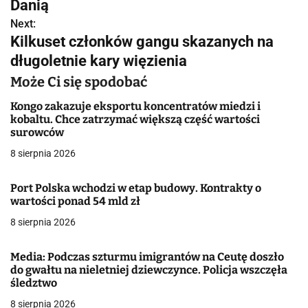
w
Danią
Next:
i
Kilkuset członków gangu skazanych na
g
długoletnie kary więzienia
a
Może Ci się spodobać
c
Kongo zakazuje eksportu koncentratów miedzi i
kobaltu. Chce zatrzymać większą część wartości
j
surowców
8 sierpnia 2026
a
w
Port Polska wchodzi w etap budowy. Kontrakty o
wartości ponad 54 mld zł
p
8 sierpnia 2026
i
Media: Podczas szturmu imigrantów na Ceutę doszło
s
do gwałtu na nieletniej dziewczynce. Policja wszczęła
śledztwo
u
8 sierpnia 2026