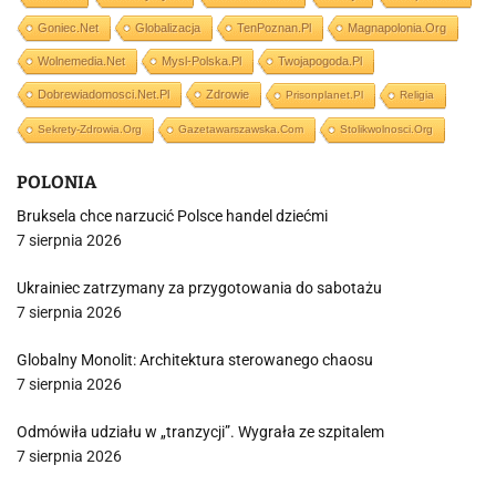
Goniec.net
Globalizacja
TenPoznan.pl
Magnapolonia.org
Wolnemedia.net
Mysl-Polska.pl
Twojapogoda.pl
Dobrewiadomosci.net.pl
Zdrowie
Prisonplanet.pl
Religia
Sekrety-Zdrowia.org
Gazetawarszawska.com
Stolikwolnosci.org
POLONIA
Bruksela chce narzucić Polsce handel dziećmi
7 sierpnia 2026
Ukrainiec zatrzymany za przygotowania do sabotażu
7 sierpnia 2026
Globalny Monolit: Architektura sterowanego chaosu
7 sierpnia 2026
Odmówiła udziału w „tranzycji”. Wygrała ze szpitalem
7 sierpnia 2026