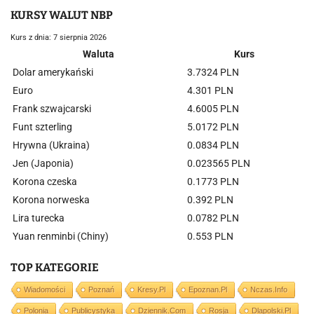
KURSY WALUT NBP
Kurs z dnia: 7 sierpnia 2026
Waluta
Kurs
Dolar amerykański
3.7324 PLN
Euro
4.301 PLN
Frank szwajcarski
4.6005 PLN
Funt szterling
5.0172 PLN
Hrywna (Ukraina)
0.0834 PLN
Jen (Japonia)
0.023565 PLN
Korona czeska
0.1773 PLN
Korona norweska
0.392 PLN
Lira turecka
0.0782 PLN
Yuan renminbi (Chiny)
0.553 PLN
TOP KATEGORIE
Wiadomości
Poznań
Kresy.pl
Epoznan.pl
Nczas.info
Polonia
Publicystyka
Dziennik.com
Rosja
Dlapolski.pl