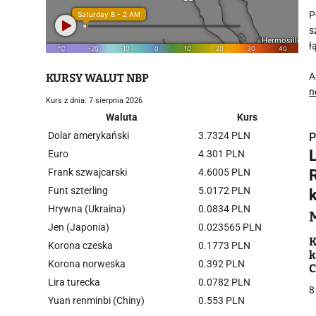
P
s
ł
A
KURSY WALUT NBP
n
Kurs z dnia: 7 sierpnia 2026
Waluta
Kurs
Dolar amerykański
3.7324 PLN
P
Euro
4.301 PLN
Frank szwajcarski
4.6005 PLN
Funt szterling
5.0172 PLN
Hrywna (Ukraina)
0.0834 PLN
i
Jen (Japonia)
0.023565 PLN
K
Korona czeska
0.1773 PLN
k
Korona norweska
0.392 PLN
C
w
Lira turecka
0.0782 PLN
8
Yuan renminbi (Chiny)
0.553 PLN