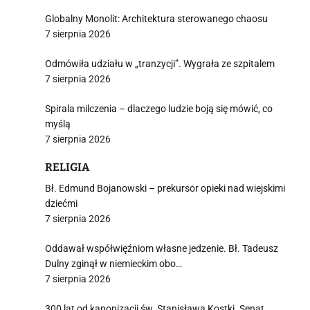
Globalny Monolit: Architektura sterowanego chaosu
7 sierpnia 2026
Odmówiła udziału w „tranzycji”. Wygrała ze szpitalem
7 sierpnia 2026
Spirala milczenia – dlaczego ludzie boją się mówić, co
myślą
7 sierpnia 2026
RELIGIA
Bł. Edmund Bojanowski – prekursor opieki nad wiejskimi
dziećmi
7 sierpnia 2026
Oddawał współwięźniom własne jedzenie. Bł. Tadeusz
Dulny zginął w niemieckim obo…
7 sierpnia 2026
300 lat od kanonizacji św. Stanisława Kostki. Senat