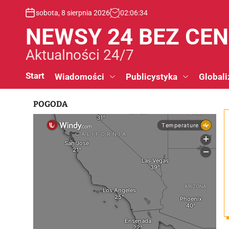
S
sobota, 8 sierpnia 2026
02
:
06
:
35
k
i
NEWSY 24 BEZ CE
p
t
Aktualności 24/7
o
c
Start
Wiadomości
Publicystyka
Globali
o
n
POGODA
t
e
n
t