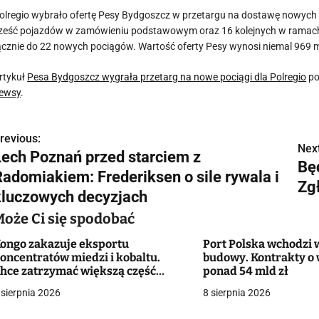
olregio wybrało ofertę Pesy Bydgoszcz w przetargu na dostawę nowych
ześć pojazdów w zamówieniu podstawowym oraz 16 kolejnych w ramach 
ącznie do 22 nowych pociągów. Wartość oferty Pesy wynosi niemal 969 ml
rtykuł
Pesa Bydgoszcz wygrała przetarg na nowe pociągi dla Polregio
po
ewsy
.
revious:
N
Next
Lech Poznań przed starciem z
Bę
a
Radomiakiem: Frederiksen o sile rywala i
Zgł
w
kluczowych decyzjach
Może Ci się spodobać
ongo zakazuje eksportu
Port Polska wchodzi 
g
oncentratów miedzi i kobaltu.
budowy. Kontrakty o 
hce zatrzymać większą część
ponad 54 mld zł
a
artości surowców
 sierpnia 2026
8 sierpnia 2026
c