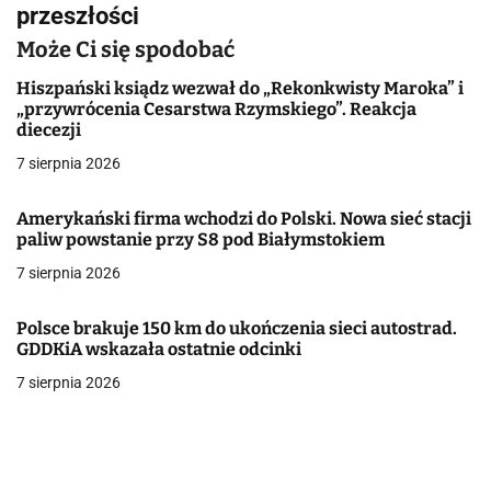
przeszłości
a
Może Ci się spodobać
c
Hiszpański ksiądz wezwał do „Rekonkwisty Maroka” i
j
„przywrócenia Cesarstwa Rzymskiego”. Reakcja
diecezji
a
7 sierpnia 2026
w
Amerykański firma wchodzi do Polski. Nowa sieć stacji
p
paliw powstanie przy S8 pod Białymstokiem
i
7 sierpnia 2026
s
Polsce brakuje 150 km do ukończenia sieci autostrad.
u
GDDKiA wskazała ostatnie odcinki
7 sierpnia 2026