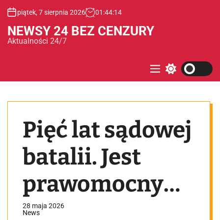
S
piątek, 7 sierpnia 2026
01
:
44
:
14
k
i
NEWSY 24 BEZ CENZURY
p
Aktualności 24/7
t
o
c
M
S
e
w
o
n
i
n
u
t
t
c
e
h
Pięć lat sądowej
c
n
o
t
l
o
batalii. Jest
r
m
o
prawomocny
d
e
wyrok wobec
28 maja 2026
News