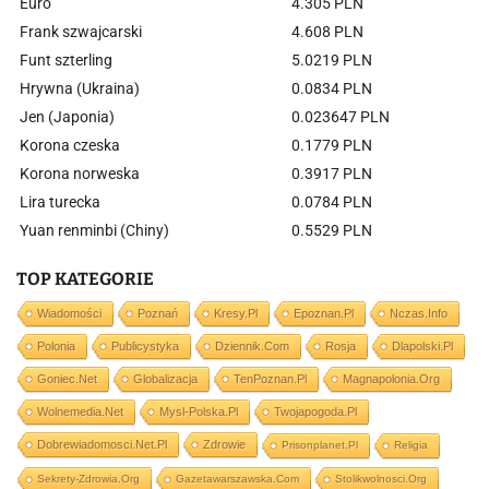
Euro
4.305 PLN
Frank szwajcarski
4.608 PLN
Funt szterling
5.0219 PLN
Hrywna (Ukraina)
0.0834 PLN
Jen (Japonia)
0.023647 PLN
Korona czeska
0.1779 PLN
Korona norweska
0.3917 PLN
Lira turecka
0.0784 PLN
Yuan renminbi (Chiny)
0.5529 PLN
TOP KATEGORIE
Wiadomości
Poznań
Kresy.pl
Epoznan.pl
Nczas.info
Polonia
Publicystyka
Dziennik.com
Rosja
Dlapolski.pl
Goniec.net
Globalizacja
TenPoznan.pl
Magnapolonia.org
Wolnemedia.net
Mysl-Polska.pl
Twojapogoda.pl
Dobrewiadomosci.net.pl
Zdrowie
Prisonplanet.pl
Religia
Sekrety-Zdrowia.org
Gazetawarszawska.com
Stolikwolnosci.org