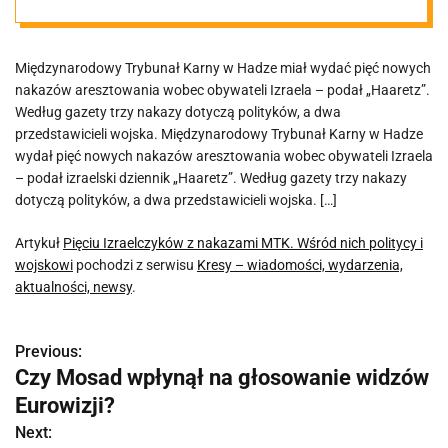
politycy i
Międzynarodowy Trybunał Karny w Hadze miał wydać pięć nowych
wojskowi
nakazów aresztowania wobec obywateli Izraela – podał „Haaretz”.
Według gazety trzy nakazy dotyczą polityków, a dwa
przedstawicieli wojska. Międzynarodowy Trybunał Karny w Hadze
wydał pięć nowych nakazów aresztowania wobec obywateli Izraela
– podał izraelski dziennik „Haaretz”. Według gazety trzy nakazy
dotyczą polityków, a dwa przedstawicieli wojska. […]
Artykuł
Pięciu Izraelczyków z nakazami MTK. Wśród nich politycy i
wojskowi
pochodzi z serwisu
Kresy – wiadomości, wydarzenia,
aktualności, newsy
.
Previous:
N
Czy Mosad wpłynął na głosowanie widzów
a
Eurowizji?
w
Next: