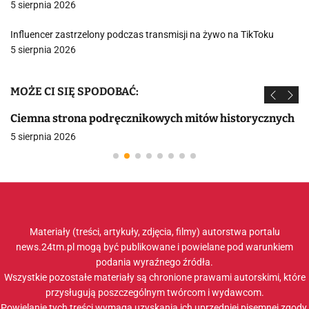
5 sierpnia 2026
Influencer zastrzelony podczas transmisji na żywo na TikToku
5 sierpnia 2026
MOŻE CI SIĘ SPODOBAĆ:
Ciemna strona podręcznikowych mitów historycznych
5 sierpnia 2026
Materiały (treści, artykuły, zdjęcia, filmy) autorstwa portalu
news.24tm.pl mogą być publikowane i powielane pod warunkiem
podania wyraźnego źródła.
Wszystkie pozostałe materiały są chronione prawami autorskimi, które
przysługują poszczególnym twórcom i wydawcom.
Powielanie tych treści wymaga uzyskania ich uprzedniej pisemnej zgody.