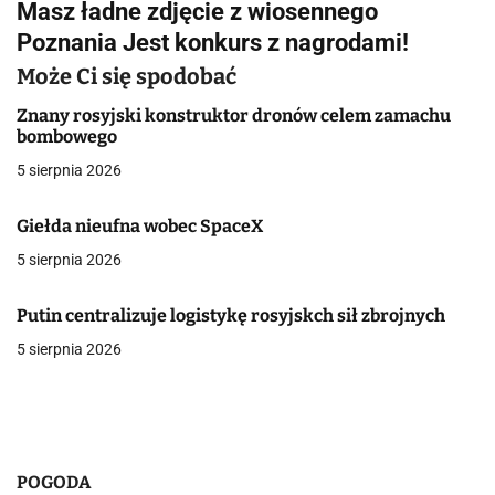
Masz ładne zdjęcie z wiosennego
i
Poznania Jest konkurs z nagrodami!
g
Może Ci się spodobać
a
Znany rosyjski konstruktor dronów celem zamachu
bombowego
c
5 sierpnia 2026
j
Giełda nieufna wobec SpaceX
a
5 sierpnia 2026
w
p
Putin centralizuje logistykę rosyjskch sił zbrojnych
5 sierpnia 2026
i
s
u
POGODA