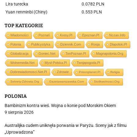
Lira turecka
0.0782 PLN
Yuan renminbi (Chiny)
0.553 PLN
TOP KATEGORIE
Wiadomości
Poznań
Kresy.pl
Epoznan.pl
Nczas.info
Polonia
Publicystyka
Dziennik.com
Rosja
Dlapolski.pl
Globalizacja
Goniec.net
TenPoznan.pl
Magnapolonia.org
Wolnemedia.net
Mysl-Polska.pl
Twojapogoda.pl
Dobrewiadomosci.net.pl
Zdrowie
Prisonplanet.pl
Religia
Sekrety-Zdrowia.org
Gazetawarszawska.com
Stolikwolnosci.org
POLONIA
Bambinizm kontra wieś. Wojna o konie pod Morskim Okiem
9 sierpnia 2026
Australijka cudem uniknęła porwania w Paryżu. Sceny jak z filmu
„Uprowadzona”