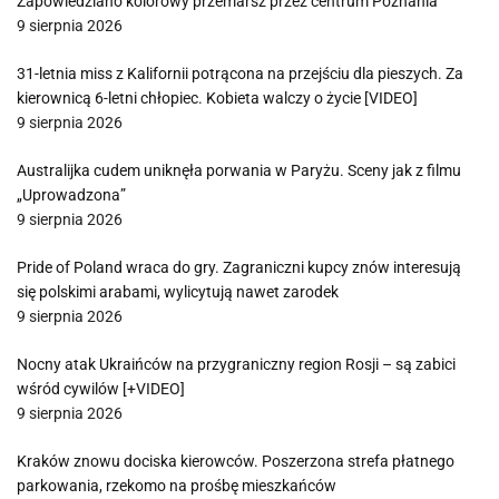
Zapowiedziano kolorowy przemarsz przez centrum Poznania
9 sierpnia 2026
31-letnia miss z Kalifornii potrącona na przejściu dla pieszych. Za
kierownicą 6-letni chłopiec. Kobieta walczy o życie [VIDEO]
9 sierpnia 2026
Australijka cudem uniknęła porwania w Paryżu. Sceny jak z filmu
„Uprowadzona”
9 sierpnia 2026
Pride of Poland wraca do gry. Zagraniczni kupcy znów interesują
się polskimi arabami, wylicytują nawet zarodek
9 sierpnia 2026
Nocny atak Ukraińców na przygraniczny region Rosji – są zabici
wśród cywilów [+VIDEO]
9 sierpnia 2026
Kraków znowu dociska kierowców. Poszerzona strefa płatnego
parkowania, rzekomo na prośbę mieszkańców