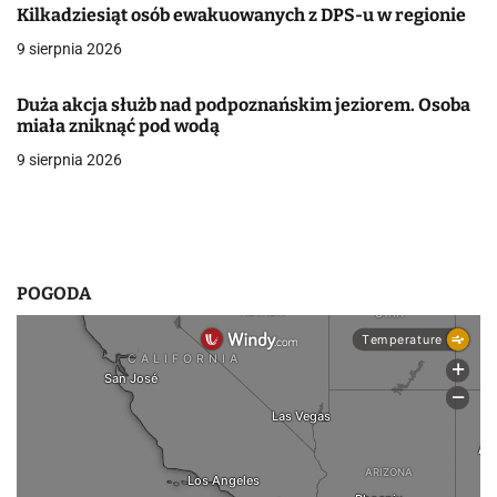
Kilkadziesiąt osób ewakuowanych z DPS-u w regionie
w
9 sierpnia 2026
p
Duża akcja służb nad podpoznańskim jeziorem. Osoba
i
miała zniknąć pod wodą
s
9 sierpnia 2026
u
POGODA