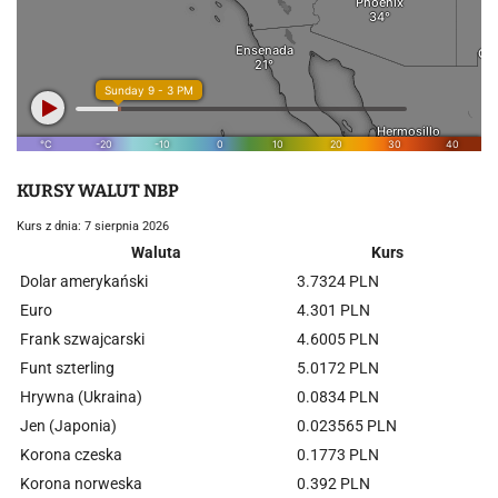
KURSY WALUT NBP
Kurs z dnia: 7 sierpnia 2026
Waluta
Kurs
Dolar amerykański
3.7324 PLN
Euro
4.301 PLN
Frank szwajcarski
4.6005 PLN
Funt szterling
5.0172 PLN
Hrywna (Ukraina)
0.0834 PLN
Jen (Japonia)
0.023565 PLN
Korona czeska
0.1773 PLN
Korona norweska
0.392 PLN