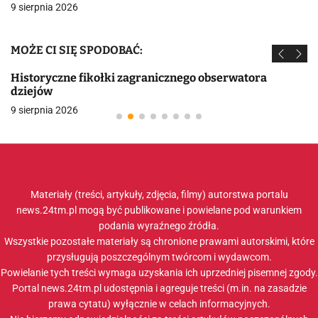
9 sierpnia 2026
MOŻE CI SIĘ SPODOBAĆ:
Historyczne fikołki zagranicznego obserwatora
dziejów
9 sierpnia 2026
Materiały (treści, artykuły, zdjęcia, filmy) autorstwa portalu
news.24tm.pl mogą być publikowane i powielane pod warunkiem
podania wyraźnego źródła.
Wszystkie pozostałe materiały są chronione prawami autorskimi, które
przysługują poszczególnym twórcom i wydawcom.
Powielanie tych treści wymaga uzyskania ich uprzedniej pisemnej zgody.
Portal news.24tm.pl udostępnia i agreguje treści (m.in. na zasadzie
prawa cytatu) wyłącznie w celach informacyjnych.