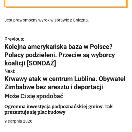
Jest prawomocny wyrok w sprawie z Gniezna.
Previous:
N
Kolejna amerykańska baza w Polsce?
a
Polacy podzieleni. Przeciw są wyborcy
w
koalicji [SONDAŻ]
Next:
i
Krwawy atak w centrum Lublina. Obywatel
g
Zimbabwe bez aresztu i deportacji
a
Może Ci się spodobać
c
Ogromna inwestycja podpoznańskiej gminy. Tak
prezentuje się plac budowy
j
9 sierpnia 2026
a