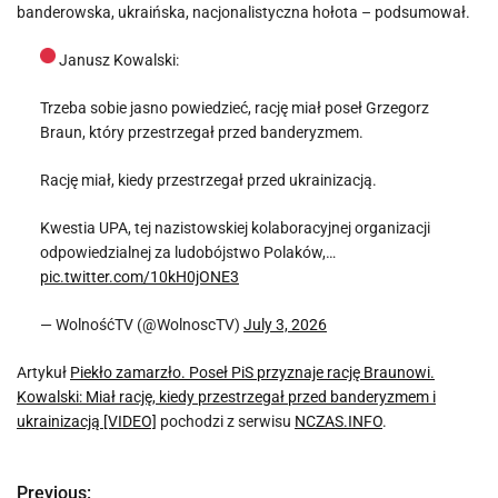
banderowska, ukraińska, nacjonalistyczna hołota – podsumował.
Janusz Kowalski:
Trzeba sobie jasno powiedzieć, rację miał poseł Grzegorz
Braun, który przestrzegał przed banderyzmem.
Rację miał, kiedy przestrzegał przed ukrainizacją.
Kwestia UPA, tej nazistowskiej kolaboracyjnej organizacji
odpowiedzialnej za ludobójstwo Polaków,…
pic.twitter.com/10kH0jONE3
— WolnośćTV (@WolnoscTV)
July 3, 2026
Artykuł
Piekło zamarzło. Poseł PiS przyznaje rację Braunowi.
Kowalski: Miał rację, kiedy przestrzegał przed banderyzmem i
ukrainizacją [VIDEO]
pochodzi z serwisu
NCZAS.INFO
.
Previous: