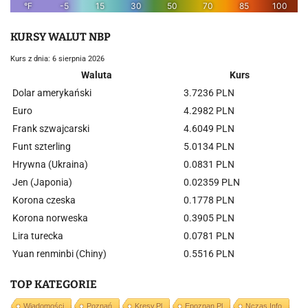
KURSY WALUT NBP
Kurs z dnia: 6 sierpnia 2026
Waluta
Kurs
Dolar amerykański
3.7236 PLN
Euro
4.2982 PLN
Frank szwajcarski
4.6049 PLN
Funt szterling
5.0134 PLN
Hrywna (Ukraina)
0.0831 PLN
Jen (Japonia)
0.02359 PLN
Korona czeska
0.1778 PLN
Korona norweska
0.3905 PLN
Lira turecka
0.0781 PLN
Yuan renminbi (Chiny)
0.5516 PLN
TOP KATEGORIE
Wiadomości
Poznań
Kresy.pl
Epoznan.pl
Nczas.info