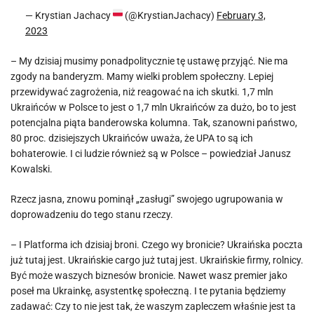
— Krystian Jachacy
(@KrystianJachacy)
February 3,
2023
– My dzisiaj musimy ponadpolitycznie tę ustawę przyjąć. Nie ma
zgody na banderyzm. Mamy wielki problem społeczny. Lepiej
przewidywać zagrożenia, niż reagować na ich skutki. 1,7 mln
Ukraińców w Polsce to jest o 1,7 mln Ukraińców za dużo, bo to jest
potencjalna piąta banderowska kolumna. Tak, szanowni państwo,
80 proc. dzisiejszych Ukraińców uważa, że UPA to są ich
bohaterowie. I ci ludzie również są w Polsce – powiedział Janusz
Kowalski.
Rzecz jasna, znowu pominął „zasługi” swojego ugrupowania w
doprowadzeniu do tego stanu rzeczy.
– I Platforma ich dzisiaj broni. Czego wy bronicie? Ukraińska poczta
już tutaj jest. Ukraińskie cargo już tutaj jest. Ukraińskie firmy, rolnicy.
Być może waszych biznesów bronicie. Nawet wasz premier jako
poseł ma Ukrainkę, asystentkę społeczną. I te pytania będziemy
zadawać: Czy to nie jest tak, że waszym zapleczem właśnie jest ta