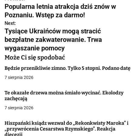
N
Popularna letnia atrakcja dziś znów w
a
Poznaniu. Wstęp za darmo!
w
Next:
Tysiące Ukraińców mogą stracić
i
bezpłatne zakwaterowanie. Trwa
g
wygaszanie pomocy
a
Może Ci się spodobać
c
Będzie przenikliwie zimno. Tylko 5 stopni. Podano datę
7 sierpnia 2026
j
a
Te okazałe drzewa można śmiało wycinać. Ekolodzy
zachęcają
w
7 sierpnia 2026
p
Hiszpański ksiądz wezwał do „Rekonkwisty Maroka” i
i
„przywrócenia Cesarstwa Rzymskiego”. Reakcja
diecezji