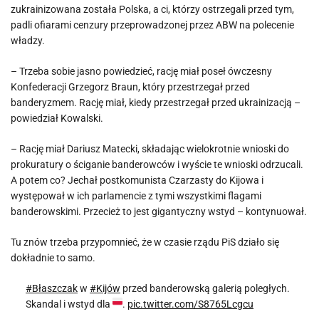
zukrainizowana została Polska, a ci, którzy ostrzegali przed tym,
padli ofiarami cenzury przeprowadzonej przez ABW na polecenie
władzy.
– Trzeba sobie jasno powiedzieć, rację miał poseł ówczesny
Konfederacji Grzegorz Braun, który przestrzegał przed
banderyzmem. Rację miał, kiedy przestrzegał przed ukrainizacją –
powiedział Kowalski.
– Rację miał Dariusz Matecki, składając wielokrotnie wnioski do
prokuratury o ściganie banderowców i wyście te wnioski odrzucali.
A potem co? Jechał postkomunista Czarzasty do Kijowa i
występował w ich parlamencie z tymi wszystkimi flagami
banderowskimi. Przecież to jest gigantyczny wstyd – kontynuował.
Tu znów trzeba przypomnieć, że w czasie rządu PiS działo się
dokładnie to samo.
#Błaszczak
w
#Kijów
przed banderowską galerią poległych.
Skandal i wstyd dla
.
pic.twitter.com/S8765Lcgcu