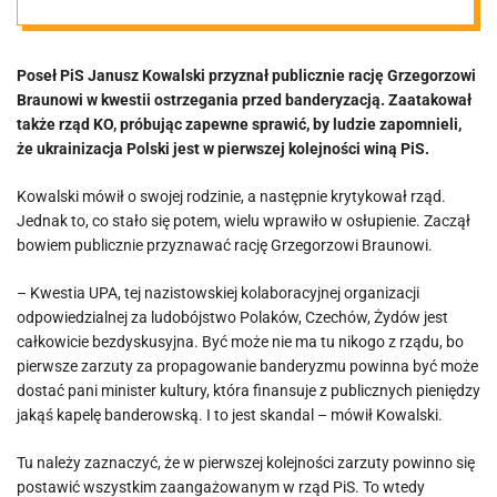
Kowalski: Miał
Poseł PiS Janusz Kowalski przyznał publicznie rację Grzegorzowi
rację, kiedy
Braunowi w kwestii ostrzegania przed banderyzacją. Zaatakował
także rząd KO, próbując zapewne sprawić, by ludzie zapomnieli,
przestrzegał
że ukrainizacja Polski jest w pierwszej kolejności winą PiS.
Kowalski mówił o swojej rodzinie, a następnie krytykował rząd.
przed
Jednak to, co stało się potem, wielu wprawiło w osłupienie. Zaczął
bowiem publicznie przyznawać rację Grzegorzowi Braunowi.
banderyzmem i
– Kwestia UPA, tej nazistowskiej kolaboracyjnej organizacji
odpowiedzialnej za ludobójstwo Polaków, Czechów, Żydów jest
ukrainizacją
całkowicie bezdyskusyjna. Być może nie ma tu nikogo z rządu, bo
pierwsze zarzuty za propagowanie banderyzmu powinna być może
[VIDEO]
dostać pani minister kultury, która finansuje z publicznych pieniędzy
jakąś kapelę banderowską. I to jest skandal – mówił Kowalski.
Tu należy zaznaczyć, że w pierwszej kolejności zarzuty powinno się
postawić wszystkim zaangażowanym w rząd PiS. To wtedy