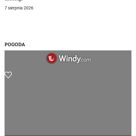
s
7 sierpnia 2026
u
POGODA