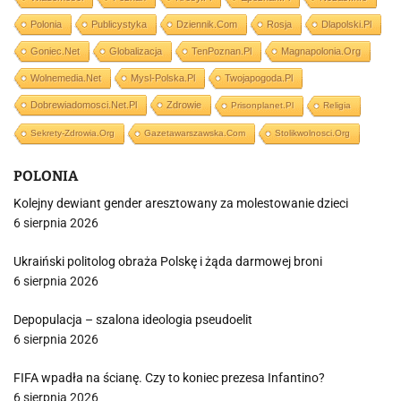
Polonia
Publicystyka
Dziennik.com
Rosja
Dlapolski.pl
Goniec.net
Globalizacja
TenPoznan.pl
Magnapolonia.org
Wolnemedia.net
Mysl-Polska.pl
Twojapogoda.pl
Dobrewiadomosci.net.pl
Zdrowie
Prisonplanet.pl
Religia
Sekrety-Zdrowia.org
Gazetawarszawska.com
Stolikwolnosci.org
POLONIA
Kolejny dewiant gender aresztowany za molestowanie dzieci
6 sierpnia 2026
Ukraiński politolog obraża Polskę i żąda darmowej broni
6 sierpnia 2026
Depopulacja – szalona ideologia pseudoelit
6 sierpnia 2026
FIFA wpadła na ścianę. Czy to koniec prezesa Infantino?
6 sierpnia 2026