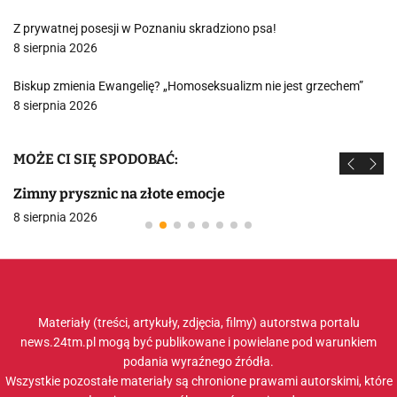
Z prywatnej posesji w Poznaniu skradziono psa!
8 sierpnia 2026
Biskup zmienia Ewangelię? „Homoseksualizm nie jest grzechem”
8 sierpnia 2026
MOŻE CI SIĘ SPODOBAĆ:
Zimny prysznic na złote emocje
8 sierpnia 2026
Materiały (treści, artykuły, zdjęcia, filmy) autorstwa portalu
news.24tm.pl mogą być publikowane i powielane pod warunkiem
podania wyraźnego źródła.
Wszystkie pozostałe materiały są chronione prawami autorskimi, które