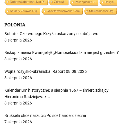
Dobrewiadomosci.net.pl
Zdrowie
Prisonplanet.pl
Religia
Sekrety-Zdrowia.org
Gazetawarszawska.com
Stolikwolnosci.org
POLONIA
Bohater Czerwonego Krzyża oskarżony o zabójstwo
8 sierpnia 2026
Biskup zmienia Ewangelię? „Homoseksualizm nie jest grzechem”
8 sierpnia 2026
Wojna rosyjsko-ukraińska. Raport 08.08.2026
8 sierpnia 2026
Kalendarium historyczne: 8 sierpnia 1667 – śmierć zdrajcy
Hieronima Radziejowski…
8 sierpnia 2026
Bruksela chce narzucić Polsce handel dziećmi
7 sierpnia 2026