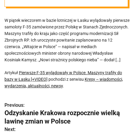
w Łasku
W piątek wieczorem w bazie lotniczej w Łasku wylądowały pierwsze
[+VIDEO]
samoloty F-35 zamówione przez Polskę w Stanach Zjednoczonych.
Maszyny trafiły do kraju jako część programu modernizacji Sił
Zbrojnych RP. Ich uroczyste powitanie zaplanowano na 12
czerwca. „Witajcie w Polsce” — napisał w mediach
społecznościowych minister obrony narodowej Władysław
Kosiniak-Kamysz. „Nowi strażnicy polskiego nieba” — dodał […]
Artykuł
Pierwsze F-35 wylądowały w Polsce. Maszyny trafiły do
bazy w Łasku [+VIDEO]
pochodzi z serwisu
Kresy – wiadomości,
wydarzenia, aktualności, newsy
.
Previous:
N
Odzyskanie Krakowa rozpocznie wielką
a
lawinę zmian w Polsce
w
Next: