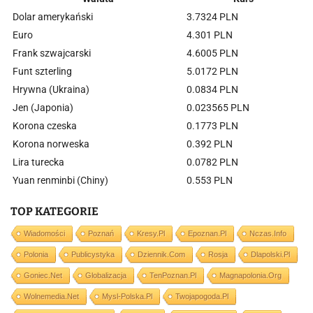
Dolar amerykański
3.7324 PLN
Euro
4.301 PLN
Frank szwajcarski
4.6005 PLN
Funt szterling
5.0172 PLN
Hrywna (Ukraina)
0.0834 PLN
Jen (Japonia)
0.023565 PLN
Korona czeska
0.1773 PLN
Korona norweska
0.392 PLN
Lira turecka
0.0782 PLN
Yuan renminbi (Chiny)
0.553 PLN
TOP KATEGORIE
Wiadomości
Poznań
Kresy.pl
Epoznan.pl
Nczas.info
Polonia
Publicystyka
Dziennik.com
Rosja
Dlapolski.pl
Goniec.net
Globalizacja
TenPoznan.pl
Magnapolonia.org
Wolnemedia.net
Mysl-Polska.pl
Twojapogoda.pl