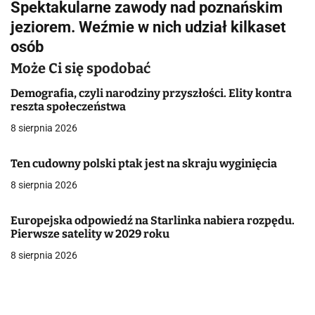
Spektakularne zawody nad poznańskim
i
jeziorem. Weźmie w nich udział kilkaset
g
osób
a
Może Ci się spodobać
c
Demografia, czyli narodziny przyszłości. Elity kontra
reszta społeczeństwa
j
8 sierpnia 2026
a
Ten cudowny polski ptak jest na skraju wyginięcia
w
8 sierpnia 2026
p
Europejska odpowiedź na Starlinka nabiera rozpędu.
i
Pierwsze satelity w 2029 roku
s
8 sierpnia 2026
u