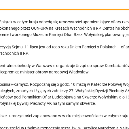
 piątek w całym kraju odbędą się uroczystości upamiętniające ofiary rze
okonanego przez OUN-UPA na Kresach Wschodnich II RP. Centralne obc
erenie tworzonego Muzeum Pamięci Ofiar Rzezi Wołyńskiej, planowany je
ecyzją Sejmu, 11 lipca jest od tego roku Dniem Pamięci o Polakach – o
schodnich II RP.
entralne obchody w Warszawie organizuje Urząd do spraw Kombatantów 
icepremier, minister obrony narodowej Władysław
osiniak-Kamysz. Rozpoczną się o godz. 10 mszą w Katedrze Polowej Wojs
oległych, zmarłych i żyjących żołnierzy 27. Wołyńskiej Dywizji Piechoty 
ieńców pod Pomnikiem Ofiar Ludobójstwa na Skwerze Wołyńskim, a o 13
ołyńskiej Dywizji Piechoty AK na tym samym skwerze.
sze i uroczystości zaplanowano w wielu miejscowościach w całym kraju
roczystości w Chełmie rozpocznie msza św. w Bazylice Narodzenia Najświ