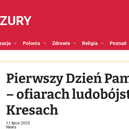
NZURY
zacja
Polonia
Zdrowie
Religia
Poznań
Pierwszy Dzień Pam
– ofiarach ludobó
Kresach
11 lipca 2025
News