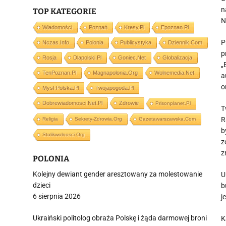
n
TOP KATEGORIE
N
Wiadomości
Poznań
Kresy.pl
Epoznan.pl
P
Nczas.info
Polonia
Publicystyka
Dziennik.com
p
Rosja
Dlapolski.pl
Goniec.net
Globalizacja
„
TenPoznan.pl
Magnapolonia.org
Wolnemedia.net
a
o
Mysl-Polska.pl
Twojapogoda.pl
Dobrewiadomosci.net.pl
Zdrowie
Prisonplanet.pl
T
R
Religia
Sekrety-Zdrowia.org
Gazetawarszawska.com
b
Stolikwolnosci.org
z
z
POLONIA
Kolejny dewiant gender aresztowany za molestowanie
U
dzieci
b
6 sierpnia 2026
j
Ukraiński politolog obraża Polskę i żąda darmowej broni
K