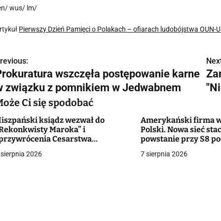
en/ wus/ lm/
rtykuł
Pierwszy Dzień Pamięci o Polakach – ofiarach ludobójstwa OUN-
revious:
Next
N
Prokuratura wszczęła postępowanie karne
Za
a
w związku z pomnikiem w Jedwabnem
"N
w
Może Ci się spodobać
iszpański ksiądz wezwał do
Amerykański firma w
Rekonkwisty Maroka” i
Polski. Nowa sieć stac
g
przywrócenia Cesarstwa
powstanie przy S8 p
zymskiego”. Reakcja diecezji
Białymstokiem
 sierpnia 2026
7 sierpnia 2026
a
c
a