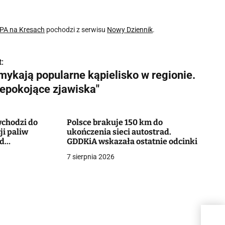
UPA na Kresach
pochodzi z serwisu
Nowy Dziennik
.
:
mykają popularne kąpielisko w regionie.
iepokojące zjawiska"
chodzi do
Polsce brakuje 150 km do
ji paliw
ukończenia sieci autostrad.
od
GDDKiA wskazała ostatnie odcinki
7 sierpnia 2026
Zamy