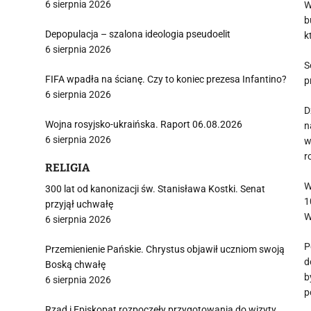
6 sierpnia 2026
W
b
Depopulacja – szalona ideologia pseudoelit
k
6 sierpnia 2026
S
FIFA wpadła na ścianę. Czy to koniec prezesa Infantino?
p
6 sierpnia 2026
D
Wojna rosyjsko-ukraińska. Raport 06.08.2026
n
6 sierpnia 2026
w
r
RELIGIA
W
300 lat od kanonizacji św. Stanisława Kostki. Senat
1
przyjął uchwałę
W
6 sierpnia 2026
P
Przemienienie Pańskie. Chrystus objawił uczniom swoją
d
Boską chwałę
b
6 sierpnia 2026
p
Rząd i Episkopat rozpoczęły przygotowania do wizyty