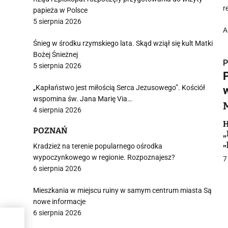
r
papieża w Polsce
5 sierpnia 2026
A
Śnieg w środku rzymskiego lata. Skąd wziął się kult Matki
Bożej Śnieżnej
P
5 sierpnia 2026
„Kapłaństwo jest miłością Serca Jezusowego”. Kościół
wspomina św. Jana Marię Via…
4 sierpnia 2026
i
H
POZNAŃ
„
„
Kradzież na terenie popularnego ośrodka
R
wypoczynkowego w regionie. Rozpoznajesz?
7
6 sierpnia 2026
Mieszkania w miejscu ruiny w samym centrum miasta Są
j
nowe informacje
6 sierpnia 2026