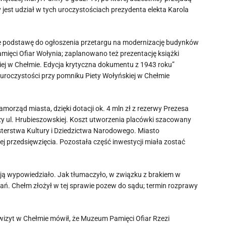
jest udział w tych uroczystościach prezydenta elekta Karola
 podstawę do ogłoszenia przetargu na modernizację budynków
mięci Ofiar Wołynia; zaplanowano też prezentację książki
ej w Chełmie. Edycja krytyczna dokumentu z 1943 roku”
 uroczystości przy pomniku Piety Wołyńskiej w Chełmie
orząd miasta, dzięki dotacji ok. 4 mln zł z rezerwy Prezesa
y ul. Hrubieszowskiej. Koszt utworzenia placówki szacowany
isterstwa Kultury i Dziedzictwa Narodowego. Miasto
j przedsięwzięcia. Pozostała część inwestycji miała zostać
o ją wypowiedziało. Jak tłumaczyło, w związku z brakiem w
ń. Chełm złożył w tej sprawie pozew do sądu; termin rozprawy
 wizyt w Chełmie mówił, że Muzeum Pamięci Ofiar Rzezi