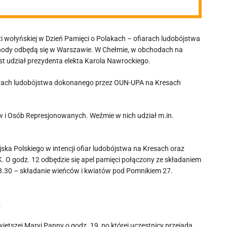
zi wołyńskiej w Dzień Pamięci o Polakach – ofiarach ludobójstwa
hody odbędą się w Warszawie. W Chełmie, w obchodach na
st udział prezydenta elekta Karola Nawrockiego.
fiarach ludobójstwa dokonanego przez OUN-UPA na Kresach
i Osób Represjonowanych. Weźmie w nich udział m.in.
ka Polskiego w intencji ofiar ludobójstwa na Kresach oraz
AK. O godz. 12 odbędzie się apel pamięci połączony ze składaniem
.30 – składanie wieńców i kwiatów pod Pomnikiem 27.
.
ętszej Maryi Panny o godz. 19, po której uczestnicy przejadą