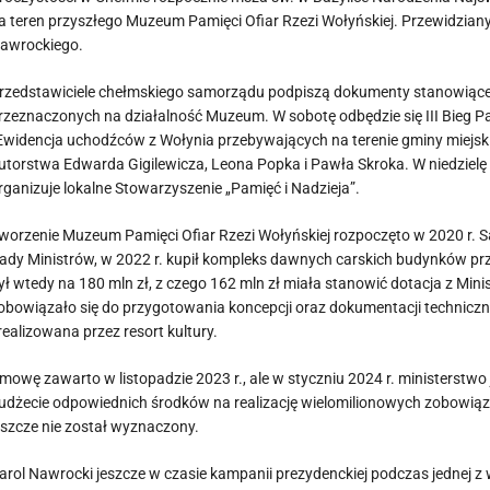
a teren przyszłego Muzeum Pamięci Ofiar Rzezi Wołyńskiej. Przewidziany 
awrockiego.
rzedstawiciele chełmskiego samorządu podpiszą dokumenty stanowiące
rzeznaczonych na działalność Muzeum. W sobotę odbędzie się III Bieg Pa
Ewidencja uchodźców z Wołynia przebywających na terenie gminy miejski
utorstwa Edwarda Gigilewicza, Leona Popka i Pawła Skroka. W niedzielę
rganizuje lokalne Stowarzyszenie „Pamięć i Nadzieja”.
worzenie Muzeum Pamięci Ofiar Rzezi Wołyńskiej rozpoczęto w 2020 r. Sam
ady Ministrów, w 2022 r. kupił kompleks dawnych carskich budynków prz
ył wtedy na 180 mln zł, z czego 162 mln zł miała stanowić dotacja z Min
obowiązało się do przygotowania koncepcji oraz dokumentacji techniczne
realizowana przez resort kultury.
mowę zawarto w listopadzie 2023 r., ale w styczniu 2024 r. ministerstw
udżecie odpowiednich środków na realizację wielomilionowych zobowiąza
eszcze nie został wyznaczony.
arol Nawrocki jeszcze w czasie kampanii prezydenckiej podczas jednej z