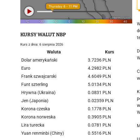
W
d
KURSY WALUT NBP
t
Kurs z dnia: 6 sierpnia 2026
D
Waluta
Kurs
W
Dolar amerykański
3.7236 PLN
Euro
4.2982 PLN
C
Frank szwajcarski
4.6049 PLN
w
Funt szterling
5.0134 PLN
K
Hrywna (Ukraina)
0.0831 PLN
p
Jen (Japonia)
0.02359 PLN
w
Korona czeska
0.1778 PLN
W
Korona norweska
0.3905 PLN
Lira turecka
0.0781 PLN
M
Yuan renminbi (Chiny)
0.5516 PLN
U