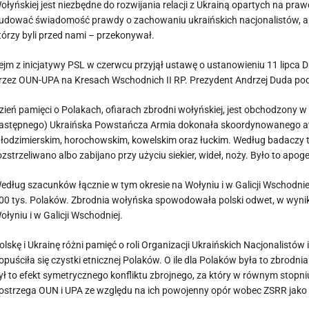
ołyńskiej jest niezbędne do rozwijania relacji z Ukrainą opartych na pra
udować świadomość prawdy o zachowaniu ukraińskich nacjonalistów, ale 
tórzy byli przed nami – przekonywał.
ejm z inicjatywy PSL w czerwcu przyjął ustawę o ustanowieniu 11 lipca
rzez OUN-UPA na Kresach Wschodnich II RP. Prezydent Andrzej Duda podp
zień pamięci o Polakach, ofiarach zbrodni wołyńskiej, jest obchodzony w r
astępnego) Ukraińska Powstańcza Armia dokonała skoordynowanego a
łodzimierskim, horochowskim, kowelskim oraz łuckim. Według badaczy ty
ozstrzeliwano albo zabijano przy użyciu siekier, wideł, noży. Było to a
edług szacunków łącznie w tym okresie na Wołyniu i w Galicji Wschodni
00 tys. Polaków. Zbrodnia wołyńska spowodowała polski odwet, w wyniku
ołyniu i w Galicji Wschodniej.
olskę i Ukrainę różni pamięć o roli Organizacji Ukraińskich Nacjonalistów
opuściła się czystki etnicznej Polaków. O ile dla Polaków była to zbrodn
ył to efekt symetrycznego konfliktu zbrojnego, za który w równym stopn
ostrzega OUN i UPA ze względu na ich powojenny opór wobec ZSRR jako or