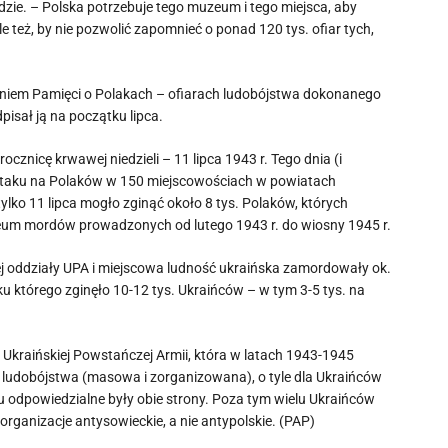
wdzie. – Polska potrzebuje tego muzeum i tego miejsca, aby
też, by nie pozwolić zapomnieć o ponad 120 tys. ofiar tych,
 Dniem Pamięci o Polakach – ofiarach ludobójstwa dokonanego
isał ją na początku lipca.
ocznicę krwawej niedzieli – 11 lipca 1943 r. Tego dnia (i
taku na Polaków w 150 miejscowościach w powiatach
lko 11 lipca mogło zginąć około 8 tys. Polaków, których
pogeum mordów prowadzonych od lutego 1943 r. do wiosny 1945 r.
ej oddziały UPA i miejscowa ludność ukraińska zamordowały ok.
 którego zginęło 10-12 tys. Ukraińców – w tym 3-5 tys. na
 i Ukraińskiej Powstańczej Armii, która w latach 1943-1945
ia ludobójstwa (masowa i zorganizowana), o tyle dla Ukraińców
iu odpowiedzialne były obie strony. Poza tym wielu Ukraińców
ganizacje antysowieckie, a nie antypolskie. (PAP)