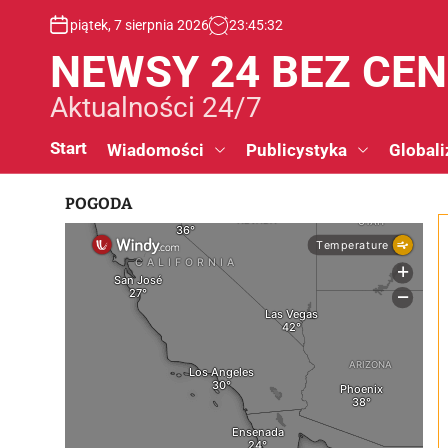
S
piątek, 7 sierpnia 2026
23
:
45
:
33
k
i
NEWSY 24 BEZ CE
p
t
Aktualności 24/7
o
c
Start
Wiadomości
Publicystyka
Globali
o
n
POGODA
t
e
n
t