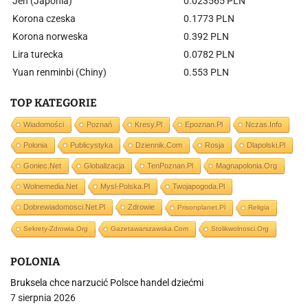
Jen (Japonia)
0.023565 PLN
Korona czeska
0.1773 PLN
Korona norweska
0.392 PLN
Lira turecka
0.0782 PLN
Yuan renminbi (Chiny)
0.553 PLN
TOP KATEGORIE
Wiadomości
Poznań
Kresy.pl
Epoznan.pl
Nczas.info
Polonia
Publicystyka
Dziennik.com
Rosja
Dlapolski.pl
Goniec.net
Globalizacja
TenPoznan.pl
Magnapolonia.org
Wolnemedia.net
Mysl-Polska.pl
Twojapogoda.pl
Dobrewiadomosci.net.pl
Zdrowie
Prisonplanet.pl
Religia
Sekrety-Zdrowia.org
Gazetawarszawska.com
Stolikwolnosci.org
POLONIA
Bruksela chce narzucić Polsce handel dziećmi
7 sierpnia 2026