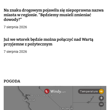
w
Na znaku drogowym pojawiła się niepoprawna nazwa
miasta w regionie. "Będziemy musieli zmieniać
p
dowody?"
i
7 sierpnia 2026
s
Już we wtorek będzie można połączyć nad Wartą
u
przyjemne z pożytecznym
7 sierpnia 2026
POGODA