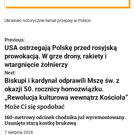
Mieście. Został
Ukrainiec notorycznie łamał przepisy w Polsce.
deportowany
Previous:
N
USA ostrzegają Polskę przed rosyjską
a
prowokacją. W grze drony, rakiety i
w
wtargnięcie żołnierzy
Next:
i
Biskupi i kardynał odprawili Mszę św. z
g
okazji 50. rocznicy homozwiązku.
„Rewolucja kulturowa wewnątrz Kościoła”
a
Może Ci się spodobać
c
160-metrowy odcinek chodnika już wyremontowany.
j
Usunięto starą kostkę brukową
a
7 sierpnia 2026