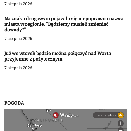
a
7 sierpnia 2026
w
Na znaku drogowym pojawiła się niepoprawna nazwa
miasta w regionie. "Będziemy musieli zmieniać
p
dowody?"
i
7 sierpnia 2026
s
Już we wtorek będzie można połączyć nad Wartą
u
przyjemne z pożytecznym
7 sierpnia 2026
POGODA