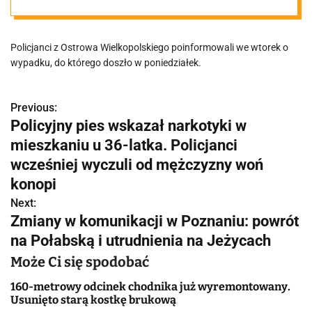
Straż pożarna
Policjanci z Ostrowa Wielkopolskiego poinformowali we wtorek o
wycięła
wypadku, do którego doszło w poniedziałek.
fragment
Previous:
N
Policyjny pies wskazał narkotyki w
samochodu,
a
mieszkaniu u 36-latka. Policjanci
w
wcześniej wyczuli od mężczyzny woń
żeby dostać się
konopi
i
Next:
do kierowcy
g
Zmiany w komunikacji w Poznaniu: powrót
na Połabską i utrudnienia na Jeżycach
a
Może Ci się spodobać
c
160-metrowy odcinek chodnika już wyremontowany.
j
Usunięto starą kostkę brukową