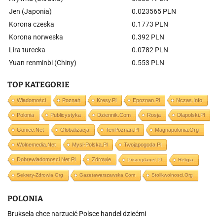
Jen (Japonia)
0.023565 PLN
Korona czeska
0.1773 PLN
Korona norweska
0.392 PLN
Lira turecka
0.0782 PLN
Yuan renminbi (Chiny)
0.553 PLN
TOP KATEGORIE
Wiadomości
Poznań
Kresy.pl
Epoznan.pl
Nczas.info
Polonia
Publicystyka
Dziennik.com
Rosja
Dlapolski.pl
Goniec.net
Globalizacja
TenPoznan.pl
Magnapolonia.org
Wolnemedia.net
Mysl-Polska.pl
Twojapogoda.pl
Dobrewiadomosci.net.pl
Zdrowie
Prisonplanet.pl
Religia
Sekrety-Zdrowia.org
Gazetawarszawska.com
Stolikwolnosci.org
POLONIA
Bruksela chce narzucić Polsce handel dziećmi