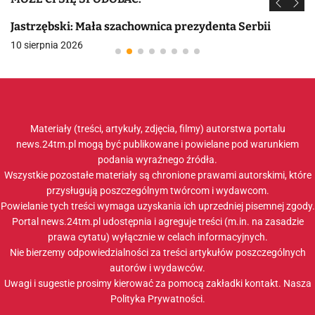
Jastrzębski: Mała szachownica prezydenta Serbii
10 sierpnia 2026
Materiały (treści, artykuły, zdjęcia, filmy) autorstwa portalu
news.24tm.pl mogą być publikowane i powielane pod warunkiem
podania wyraźnego źródła.
Wszystkie pozostałe materiały są chronione prawami autorskimi, które
przysługują poszczególnym twórcom i wydawcom.
Powielanie tych treści wymaga uzyskania ich uprzedniej pisemnej zgody.
Portal news.24tm.pl udostępnia i agreguje treści (m.in. na zasadzie
prawa cytatu) wyłącznie w celach informacyjnych.
Nie bierzemy odpowiedzialności za treści artykułów poszczególnych
autorów i wydawców.
Uwagi i sugestie prosimy kierować za pomocą zakładki
kontakt
. Nasza
Polityka Prywatności
.