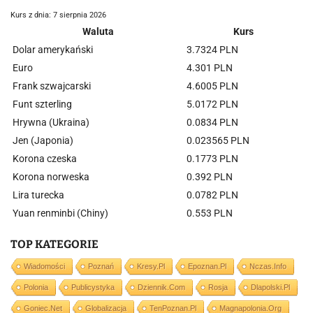
Kurs z dnia: 7 sierpnia 2026
Waluta
Kurs
Dolar amerykański
3.7324 PLN
Euro
4.301 PLN
Frank szwajcarski
4.6005 PLN
Funt szterling
5.0172 PLN
Hrywna (Ukraina)
0.0834 PLN
Jen (Japonia)
0.023565 PLN
Korona czeska
0.1773 PLN
Korona norweska
0.392 PLN
Lira turecka
0.0782 PLN
Yuan renminbi (Chiny)
0.553 PLN
TOP KATEGORIE
Wiadomości
Poznań
Kresy.pl
Epoznan.pl
Nczas.info
Polonia
Publicystyka
Dziennik.com
Rosja
Dlapolski.pl
Goniec.net
Globalizacja
TenPoznan.pl
Magnapolonia.org