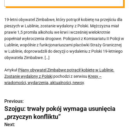
Zostanie
19-letni obywatel Zimbabwe, który potrącił kobietę na przejściu dla
wydalony z
pieszych w Lublinie, zostanie wydalony z Polski. Mężczyzna miał
prawie 1,5 promila alkoholu we krwi i wcześniej wielokrotnie
Polski
popełniał wykroczenia drogowe. Policjanci z Komisariatu II Policji w
Lublinie, wspólnie z funkcjonariuszami placówki Straży Granicznej
w Lublinie, doprowadzili do decyzji o wydaleniu z Polski 19-letniego
obywatela Zimbabwe. […]
Artykuł
Pijany obywatel Zimbabwe potrącił kobietę w Lublinie.
Zostanie wydalony z Polski
pochodzi z serwisu
Kresy –
wiadomości, wydarzenia, aktualności, newsy
.
Previous:
N
Szojgu: trwały pokój wymaga usunięcia
a
„przyczyn konfliktu”
w
Next: