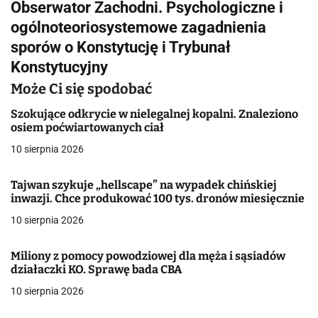
Obserwator Zachodni. Psychologiczne i
i
ogólnoteoriosystemowe zagadnienia
g
sporów o Konstytucję i Trybunał
Konstytucyjny
a
Może Ci się spodobać
c
Szokujące odkrycie w nielegalnej kopalni. Znaleziono
j
osiem poćwiartowanych ciał
a
10 sierpnia 2026
w
Tajwan szykuje „hellscape” na wypadek chińskiej
inwazji. Chce produkować 100 tys. dronów miesięcznie
p
10 sierpnia 2026
i
s
Miliony z pomocy powodziowej dla męża i sąsiadów
działaczki KO. Sprawę bada CBA
u
10 sierpnia 2026