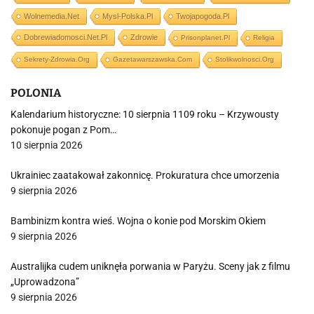
Wolnemedia.net
Mysl-Polska.pl
Twojapogoda.pl
Dobrewiadomosci.net.pl
Zdrowie
Prisonplanet.pl
Religia
Sekrety-Zdrowia.org
Gazetawarszawska.com
Stolikwolnosci.org
POLONIA
Kalendarium historyczne: 10 sierpnia 1109 roku – Krzywousty
pokonuje pogan z Pom…
10 sierpnia 2026
Ukrainiec zaatakował zakonnicę. Prokuratura chce umorzenia
9 sierpnia 2026
Bambinizm kontra wieś. Wojna o konie pod Morskim Okiem
9 sierpnia 2026
Australijka cudem uniknęła porwania w Paryżu. Sceny jak z filmu
„Uprowadzona”
9 sierpnia 2026