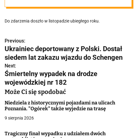
rannego
Do zdarzenia doszło w listopadzie ubiegłego roku.
pasażera w
aucie. Jest
Previous:
N
Ukrainiec deportowany z Polski. Dostał
a
siedem lat zakazu wjazdu do Schengen
wyrok w
w
Next:
Śmiertelny wypadek na drodze
bulwersującej
i
wojewódzkiej nr 182
g
sprawie z
Może Ci się spodobać
a
Niedziela z historycznymi pojazdami na ulicach
regionu
Poznania. "Ogórek" także wyjedzie na trasę
c
9 sierpnia 2026
j
Tragiczny finał wypadku z udziałem dwóch
a