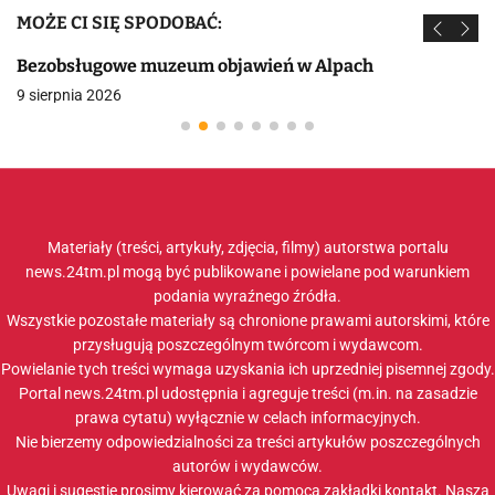
MOŻE CI SIĘ SPODOBAĆ:
Bezobsługowe muzeum objawień w Alpach
9 sierpnia 2026
Materiały (treści, artykuły, zdjęcia, filmy) autorstwa portalu
news.24tm.pl mogą być publikowane i powielane pod warunkiem
podania wyraźnego źródła.
Wszystkie pozostałe materiały są chronione prawami autorskimi, które
przysługują poszczególnym twórcom i wydawcom.
Powielanie tych treści wymaga uzyskania ich uprzedniej pisemnej zgody.
Portal news.24tm.pl udostępnia i agreguje treści (m.in. na zasadzie
prawa cytatu) wyłącznie w celach informacyjnych.
Nie bierzemy odpowiedzialności za treści artykułów poszczególnych
autorów i wydawców.
Uwagi i sugestie prosimy kierować za pomocą zakładki
kontakt
. Nasza