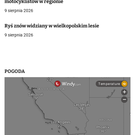
motocyklistów w regionie
w
9 sierpnia 2026
p
Ryś znów widziany w wielkopolskim lesie
i
9 sierpnia 2026
s
u
POGODA