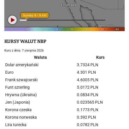
KURSY WALUT NBP
Kurs z dnia: 7 sierpnia 2026
Waluta
Kurs
Dolar amerykański
3.7324 PLN
Euro
4.301 PLN
Frank szwajcarski
4.6005 PLN
Funt szterling
5.0172 PLN
Hrywna (Ukraina)
0.0834 PLN
Jen (Japonia)
0.023565 PLN
Korona czeska
0.1773 PLN
Korona norweska
0.392 PLN
Lira turecka
0.0782 PLN