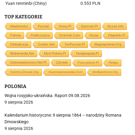
Yuan renminbi (Chiny)
0.553 PLN
TOP KATEGORIE
Wiadomości
Poznań
Kresy.pl
Epoznan.pl
Nczas.info
Polonia
Publicystyka
Dziennik.com
Rosja
Dlapolski.pl
Globalizacja
Goniec.net
TenPoznan.pl
Magnapolonia.org
Wolnemedia.net
Mysl-Polska.pl
Twojapogoda.pl
Dobrewiadomosci.net.pl
Zdrowie
Prisonplanet.pl
Religia
Sekrety-Zdrowia.org
Gazetawarszawska.com
Stolikwolnosci.org
POLONIA
Wojna rosyjsko-ukraińska. Raport 09.08.2026
9 sierpnia 2026
Kalendarium historyczne: 9 sierpnia 1864 – narodziny Romana
Dmowskiego
9 sierpnia 2026