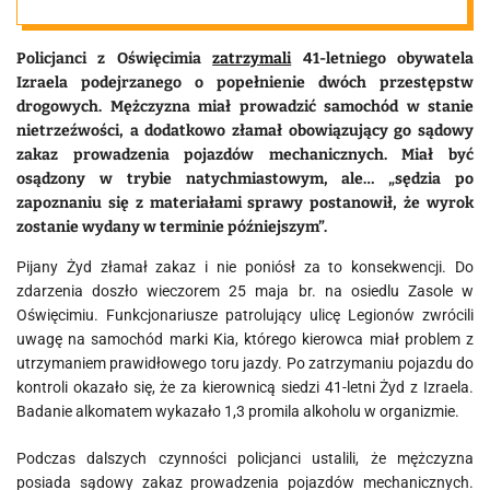
Policjanci z Oświęcimia
zatrzymali
41-letniego obywatela
Izraela podejrzanego o popełnienie dwóch przestępstw
drogowych. Mężczyzna miał prowadzić samochód w stanie
nietrzeźwości, a dodatkowo złamał obowiązujący go sądowy
zakaz prowadzenia pojazdów mechanicznych. Miał być
osądzony w trybie natychmiastowym, ale… „sędzia po
zapoznaniu się z materiałami sprawy postanowił, że wyrok
zostanie wydany w terminie późniejszym”.
Pijany Żyd złamał zakaz i nie poniósł za to konsekwencji. Do
zdarzenia doszło wieczorem 25 maja br. na osiedlu Zasole w
Oświęcimiu. Funkcjonariusze patrolujący ulicę Legionów zwrócili
uwagę na samochód marki Kia, którego kierowca miał problem z
utrzymaniem prawidłowego toru jazdy. Po zatrzymaniu pojazdu do
kontroli okazało się, że za kierownicą siedzi 41-letni Żyd z Izraela.
Badanie alkomatem wykazało 1,3 promila alkoholu w organizmie.
Podczas dalszych czynności policjanci ustalili, że mężczyzna
posiada sądowy zakaz prowadzenia pojazdów mechanicznych.