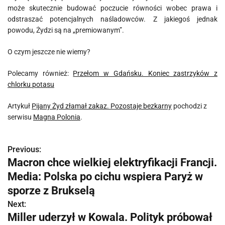
może skutecznie budować poczucie równości wobec prawa i
odstraszać potencjalnych naśladowców. Z jakiegoś jednak
powodu, Żydzi są na „premiowanym”.
O czym jeszcze nie wiemy?
Polecamy również:
Przełom w Gdańsku. Koniec zastrzyków z
chlorku potasu
Artykuł
Pijany Żyd złamał zakaz. Pozostaje bezkarny
pochodzi z
serwisu
Magna Polonia
.
Previous:
N
Macron chce wielkiej elektryfikacji Francji.
a
Media: Polska po cichu wspiera Paryż w
w
sporze z Brukselą
Next:
i
Miller uderzył w Kowala. Polityk próbował