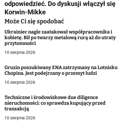
g
odpowiedzieć. Do dyskusji włączył się
Korwin-Mikke
a
Może Ci się spodobać
c
Ukrainiec nagle zaatakował współpracownika i
j
kobietę. Bił po twarzy metalową rurą aż do utraty
przytomności
a
10 sierpnia 2026
w
Gruzin poszukiwany ENA zatrzymany na Lotnisku
p
Chopina. Jest podejrzany o przemyt ludzi
i
10 sierpnia 2026
s
Techniczne i środowiskowe due diligence
u
nieruchomości: co sprawdza kupujący przed
transakcją
10 sierpnia 2026