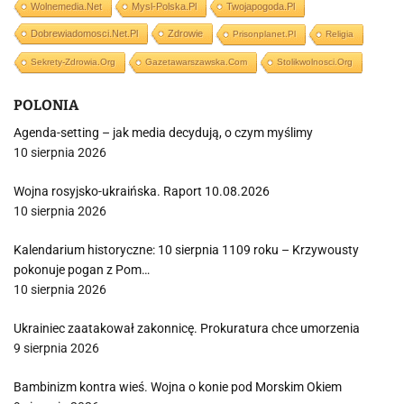
Wolnemedia.net
Mysl-Polska.pl
Twojapogoda.pl
Dobrewiadomosci.net.pl
Zdrowie
Prisonplanet.pl
Religia
Sekrety-Zdrowia.org
Gazetawarszawska.com
Stolikwolnosci.org
POLONIA
Agenda-setting – jak media decydują, o czym myślimy
10 sierpnia 2026
Wojna rosyjsko-ukraińska. Raport 10.08.2026
10 sierpnia 2026
Kalendarium historyczne: 10 sierpnia 1109 roku – Krzywousty
pokonuje pogan z Pom…
10 sierpnia 2026
Ukrainiec zaatakował zakonnicę. Prokuratura chce umorzenia
9 sierpnia 2026
Bambinizm kontra wieś. Wojna o konie pod Morskim Okiem