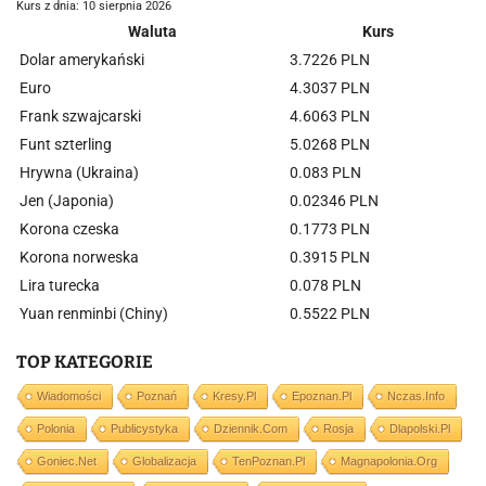
Kurs z dnia: 10 sierpnia 2026
Waluta
Kurs
Dolar amerykański
3.7226 PLN
Euro
4.3037 PLN
Frank szwajcarski
4.6063 PLN
Funt szterling
5.0268 PLN
Hrywna (Ukraina)
0.083 PLN
Jen (Japonia)
0.02346 PLN
Korona czeska
0.1773 PLN
Korona norweska
0.3915 PLN
Lira turecka
0.078 PLN
Yuan renminbi (Chiny)
0.5522 PLN
TOP KATEGORIE
Wiadomości
Poznań
Kresy.pl
Epoznan.pl
Nczas.info
Polonia
Publicystyka
Dziennik.com
Rosja
Dlapolski.pl
Goniec.net
Globalizacja
TenPoznan.pl
Magnapolonia.org