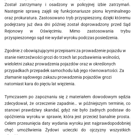
Został zatrzymany i osadzony w policyjnej izbie zatrzymań.
Następnie sprawą zajęli się funkcjonariusze pionu kryminalnego
oraz prokuratura. Zastosowano tryb przyspieszony, dzięki któremu
podejrzany już dwa dni później został doprowadzony przed Sąd
Rejonowy w Oświęcimiu. Mimo zastosowania trybu
przyspieszonego sąd nie wydał wyroku podczas posiedzenia.
Zgodnie z obowiązującymi przepisami za prowadzenie pojazdu w
stanie nietrzeźwości grozi do trzech lat pozbawienia wolności,
wieloletni zakaz prowadzenia pojazdów oraz w określonych
przypadkach przepadek samochodu lub jego równowartości. Za
złamanie sądowego zakazu prowadzenia pojazdów grozi
natomiast kara do pięciu lat więzienia.
Tymczasem po zapoznaniu się z materiałem dowodowym sędzia
zdecydował, że orzeczenie zapadnie… w późniejszym terminie, co
stanowi prawdziwy skandal, gdyż nie było żadnych podstaw do
opóźnienia wyroku w sprawie, która jest przecież banalnie prosta.
Celem przesunięcia daty wydania wyroku jest najprawdopodobniej
chęć umożliwienia Żydowi ucieczki do ojczyzny wszystkich