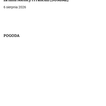
s
6 sierpnia 2026
u
POGODA