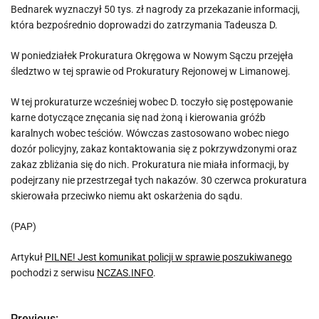
Bednarek wyznaczył 50 tys. zł nagrody za przekazanie informacji,
która bezpośrednio doprowadzi do zatrzymania Tadeusza D.
W poniedziałek Prokuratura Okręgowa w Nowym Sączu przejęła
śledztwo w tej sprawie od Prokuratury Rejonowej w Limanowej.
W tej prokuraturze wcześniej wobec D. toczyło się postępowanie
karne dotyczące znęcania się nad żoną i kierowania gróźb
karalnych wobec teściów. Wówczas zastosowano wobec niego
dozór policyjny, zakaz kontaktowania się z pokrzywdzonymi oraz
zakaz zbliżania się do nich. Prokuratura nie miała informacji, by
podejrzany nie przestrzegał tych nakazów. 30 czerwca prokuratura
skierowała przeciwko niemu akt oskarżenia do sądu.
(PAP)
Artykuł
PILNE! Jest komunikat policji w sprawie poszukiwanego
pochodzi z serwisu
NCZAS.INFO
.
Previous: