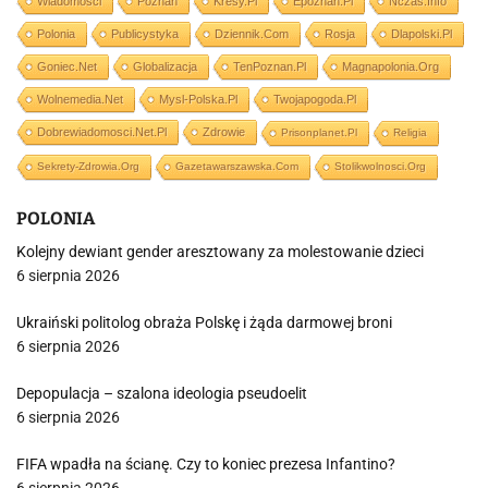
Wiadomości
Poznań
Kresy.pl
Epoznan.pl
Nczas.info
Polonia
Publicystyka
Dziennik.com
Rosja
Dlapolski.pl
Goniec.net
Globalizacja
TenPoznan.pl
Magnapolonia.org
Wolnemedia.net
Mysl-Polska.pl
Twojapogoda.pl
Dobrewiadomosci.net.pl
Zdrowie
Prisonplanet.pl
Religia
Sekrety-Zdrowia.org
Gazetawarszawska.com
Stolikwolnosci.org
POLONIA
Kolejny dewiant gender aresztowany za molestowanie dzieci
6 sierpnia 2026
Ukraiński politolog obraża Polskę i żąda darmowej broni
6 sierpnia 2026
Depopulacja – szalona ideologia pseudoelit
6 sierpnia 2026
FIFA wpadła na ścianę. Czy to koniec prezesa Infantino?