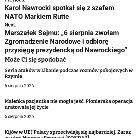
N
Karol Nawrocki spotkał się z szefem
a
NATO Markiem Rutte
w
Next:
Marszałek Sejmu: „6 sierpnia zwołam
i
Zgromadzenie Narodowe i odbiorę
g
przysięgę prezydencką od Nawrockiego”
a
Może Ci się spodobać
c
Seria ataków w Libanie podczas rozmów pokojowych w
Rzymie
j
6 sierpnia 2026
a
Maleńka pacjentka nie mogła jeść. Pionierska operacja
w
uratowała jej życie
6 sierpnia 2026
p
i
Kijów w UE? Polacy sprzeciwiają się najbardziej. Zaraz
za nimi Niemcy i Francuzi [SONDAŻ]