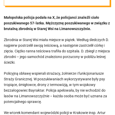
poszukiwanego
Małopolska policja podała na X, że policjanci znaleźli ciało
poszukiwanego 57-latka. Mężczyznę poszukiwanego w związku z
brutalną zbrodnią w Starej Wsi na Limanowszczyźnie.
Zbrodnia w Starej Wsi miała miejsce w piątek. Według śledczych D.
najpierw postrzelił swoją teściową, a następnie zastrzelił córkę i
zięcia. Ciężko ranna teściowa trafiła do szpitala. D. zbiegł z miejsca
zbrodni – jego samochód znaleziono porzucony w pobliżu leśnej
ścieżki.
Policyjną obławę wspierali strażacy, żołnierze i funkcjonariusze
Straży Granicznej. W poszukiwaniach wykorzystywane były psy
tropiące, śmigłowce, drony z termowizją, w tym wojskowy
bezzałogowiec Bayraktar. Policja apelowała, by nie wchodzić do
lasów na Limanowszczyźnie – każda osoba może być uznana za
potencjalnego sprawcę.
We wtorek komendant wojewódzki policji w Krakowie insp. Artur