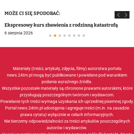
MOŻE CI SIĘ SPODOBAĆ:
Ekspresowy kurs zbawienia z rodzinną katastrofą
6 sierpnia 2026
Materiały (treści, artykuły, zdjęcia, filmy) autorstwa portalu
news.24tm.pl mogą być publikowane i powielane pod warunkiem
podania wyraźnego źródła.
Wszystkie pozostałe materiały są chronione prawami autorskimi, które
przysługują poszczególnym twórcom i wydawcom.
Powielanie tych treści wymaga uzyskania ich uprzedniej pisemnej zgody.
Portal news.24tm.pl udostępnia i agreguje treści (m.in. na zasadzie
prawa cytatu) wyłącznie w celach informacyjnych.
Nie bierzemy odpowiedzialności za treści artykułów poszczególnych
autorów i wydawców.