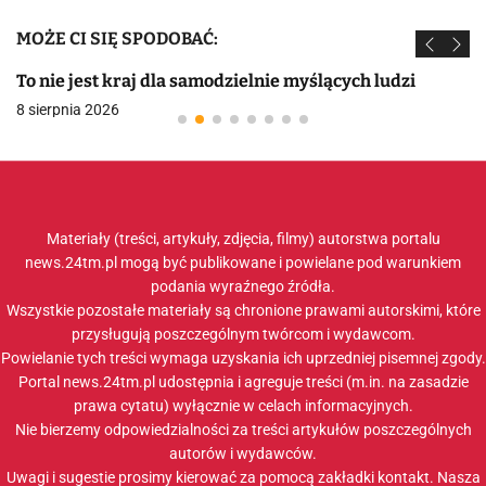
MOŻE CI SIĘ SPODOBAĆ:
To nie jest kraj dla samodzielnie myślących ludzi
8 sierpnia 2026
Materiały (treści, artykuły, zdjęcia, filmy) autorstwa portalu
news.24tm.pl mogą być publikowane i powielane pod warunkiem
podania wyraźnego źródła.
Wszystkie pozostałe materiały są chronione prawami autorskimi, które
przysługują poszczególnym twórcom i wydawcom.
Powielanie tych treści wymaga uzyskania ich uprzedniej pisemnej zgody.
Portal news.24tm.pl udostępnia i agreguje treści (m.in. na zasadzie
prawa cytatu) wyłącznie w celach informacyjnych.
Nie bierzemy odpowiedzialności za treści artykułów poszczególnych
autorów i wydawców.
Uwagi i sugestie prosimy kierować za pomocą zakładki
kontakt
. Nasza