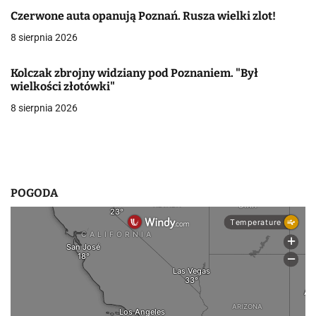
Czerwone auta opanują Poznań. Rusza wielki zlot!
w
8 sierpnia 2026
p
i
Kolczak zbrojny widziany pod Poznaniem. "Był
wielkości złotówki"
s
8 sierpnia 2026
u
POGODA