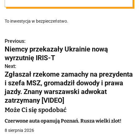
W sytuacji
To inwestycja w bezpieczeństwo.
kryzysowej
schronienie
Previous:
N
Niemcy przekazały Ukrainie nową
a
wyrzutnię IRIS-T
znajdzie tu 600
w
Next:
Zgłaszał rzekome zamachy na prezydenta
osób
i
i szefa MSZ, gromadził dowody i prawa
g
jazdy. Znany warszawski adwokat
zatrzymany [VIDEO]
a
Może Ci się spodobać
c
Czerwone auta opanują Poznań. Rusza wielki zlot!
j
8 sierpnia 2026
a