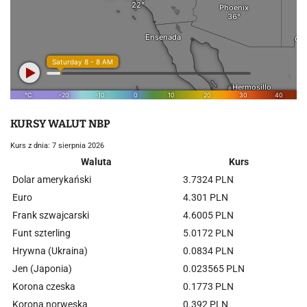
KURSY WALUT NBP
Kurs z dnia: 7 sierpnia 2026
Waluta
Kurs
Dolar amerykański
3.7324 PLN
Euro
4.301 PLN
Frank szwajcarski
4.6005 PLN
Funt szterling
5.0172 PLN
Hrywna (Ukraina)
0.0834 PLN
Jen (Japonia)
0.023565 PLN
Korona czeska
0.1773 PLN
Korona norweska
0.392 PLN