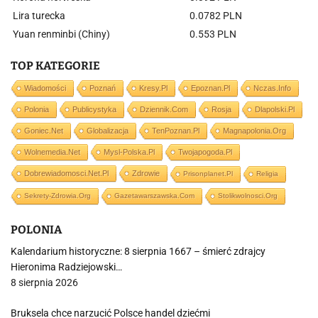
Lira turecka
0.0782 PLN
Yuan renminbi (Chiny)
0.553 PLN
TOP KATEGORIE
Wiadomości
Poznań
Kresy.pl
Epoznan.pl
Nczas.info
Polonia
Publicystyka
Dziennik.com
Rosja
Dlapolski.pl
Goniec.net
Globalizacja
TenPoznan.pl
Magnapolonia.org
Wolnemedia.net
Mysl-Polska.pl
Twojapogoda.pl
Dobrewiadomosci.net.pl
Zdrowie
Prisonplanet.pl
Religia
Sekrety-Zdrowia.org
Gazetawarszawska.com
Stolikwolnosci.org
POLONIA
Kalendarium historyczne: 8 sierpnia 1667 – śmierć zdrajcy
Hieronima Radziejowski…
8 sierpnia 2026
Bruksela chce narzucić Polsce handel dziećmi