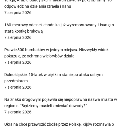
Turcja, Arabia Saudyjska i Pakistan zawarły pakt obronny. To
odpowiedź na działania Izraela i Iranu
7 sierpnia 2026
160-metrowy odcinek chodnika już wyremontowany. Usunięto
starą kostkę brukową
7 sierpnia 2026
Prawie 300 humbaków w jednym miejscu. Niezwykły widok
pokazuje, że ochrona wielorybów działa
7 sierpnia 2026
Dolnośląskie. 15-latek w ciężkim stanie po ataku ostrym
przedmiotem
7 sierpnia 2026
Na znaku drogowym pojawiła się niepoprawna nazwa miasta w
regionie. "Będziemy musieli zmieniać dowody?"
7 sierpnia 2026
Ukraina chce przewozić zboże przez Polskę. Kijów rozmawia o