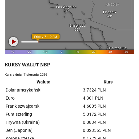
KURSY WALUT NBP
Kurs z dnia: 7 sierpnia 2026
Waluta
Kurs
Dolar amerykański
3.7324 PLN
Euro
4.301 PLN
Frank szwajcarski
4.6005 PLN
Funt szterling
5.0172 PLN
Hrywna (Ukraina)
0.0834 PLN
Jen (Japonia)
0.023565 PLN
Korona czeska
0.1773 PLN