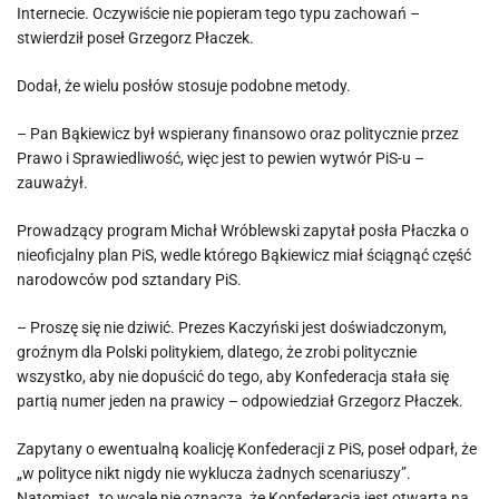
Internecie. Oczywiście nie popieram tego typu zachowań –
stwierdził poseł Grzegorz Płaczek.
Dodał, że wielu posłów stosuje podobne metody.
– Pan Bąkiewicz był wspierany finansowo oraz politycznie przez
Prawo i Sprawiedliwość, więc jest to pewien wytwór PiS-u –
zauważył.
Prowadzący program Michał Wróblewski zapytał posła Płaczka o
nieoficjalny plan PiS, wedle którego Bąkiewicz miał ściągnąć część
narodowców pod sztandary PiS.
– Proszę się nie dziwić. Prezes Kaczyński jest doświadczonym,
groźnym dla Polski politykiem, dlatego, że zrobi politycznie
wszystko, aby nie dopuścić do tego, aby Konfederacja stała się
partią numer jeden na prawicy – odpowiedział Grzegorz Płaczek.
Zapytany o ewentualną koalicję Konfederacji z PiS, poseł odparł, że
„w polityce nikt nigdy nie wyklucza żadnych scenariuszy”.
Natomiast „to wcale nie oznacza, że Konfederacja jest otwarta na