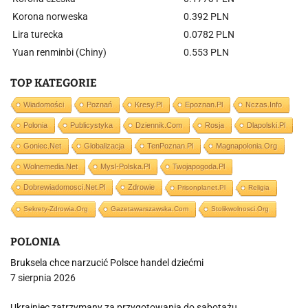
Korona norweska
0.392 PLN
Lira turecka
0.0782 PLN
Yuan renminbi (Chiny)
0.553 PLN
TOP KATEGORIE
Wiadomości
Poznań
Kresy.pl
Epoznan.pl
Nczas.info
Polonia
Publicystyka
Dziennik.com
Rosja
Dlapolski.pl
Goniec.net
Globalizacja
TenPoznan.pl
Magnapolonia.org
Wolnemedia.net
Mysl-Polska.pl
Twojapogoda.pl
Dobrewiadomosci.net.pl
Zdrowie
Prisonplanet.pl
Religia
Sekrety-Zdrowia.org
Gazetawarszawska.com
Stolikwolnosci.org
POLONIA
Bruksela chce narzucić Polsce handel dziećmi
7 sierpnia 2026
Ukrainiec zatrzymany za przygotowania do sabotażu