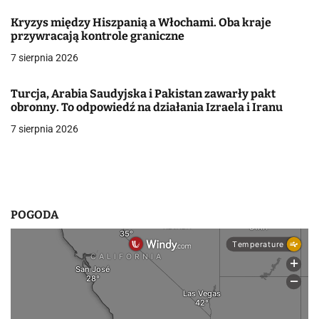
a
Kryzys między Hiszpanią a Włochami. Oba kraje
w
przywracają kontrole graniczne
7 sierpnia 2026
p
i
Turcja, Arabia Saudyjska i Pakistan zawarły pakt
obronny. To odpowiedź na działania Izraela i Iranu
s
7 sierpnia 2026
u
POGODA