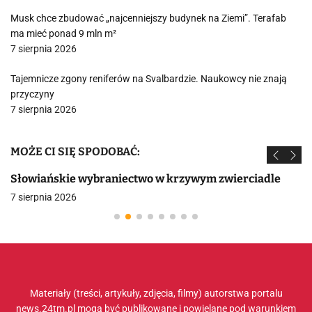
Musk chce zbudować „najcenniejszy budynek na Ziemi”. Terafab
ma mieć ponad 9 mln m²
7 sierpnia 2026
Tajemnicze zgony reniferów na Svalbardzie. Naukowcy nie znają
przyczyny
7 sierpnia 2026
MOŻE CI SIĘ SPODOBAĆ:
Słowiańskie wybraniectwo w krzywym zwierciadle
7 sierpnia 2026
Materiały (treści, artykuły, zdjęcia, filmy) autorstwa portalu
news.24tm.pl mogą być publikowane i powielane pod warunkiem