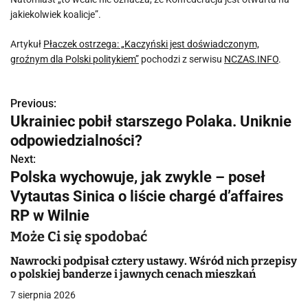
jakiekolwiek koalicje”.
Artykuł
Płaczek ostrzega: „Kaczyński jest doświadczonym,
groźnym dla Polski politykiem”
pochodzi z serwisu
NCZAS.INFO
.
Previous:
N
Ukrainiec pobił starszego Polaka. Uniknie
a
odpowiedzialności?
w
Next:
Polska wychowuje, jak zwykle – poseł
i
Vytautas Sinica o liście chargé d’affaires
g
RP w Wilnie
a
Może Ci się spodobać
c
Nawrocki podpisał cztery ustawy. Wśród nich przepisy
o polskiej banderze i jawnych cenach mieszkań
j
7 sierpnia 2026