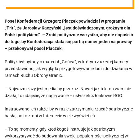
m, groźnym dla
Poseł Konfederacji Grzegorz Płaczek powiedział w programie
Polski
„Tłit”, że Jarosław Kaczyński „jest doświadczonym, groźnym dla
Polski politykiem”. – Zrobi politycznie wszystko, aby nie dopuścić
politykiem”
do tego, by Konfederacja stała się partią numer jeden na prawicy
– przekonywał poseł Płaczek.
Polityk był pytany o materiał „Gońca”, w którym z ukrytej kamery
przedstawiono, jak wygląda przygotowywanie ludzi do działania w
ramach Ruchu Obrony Granic.
– Najważniejszy jest medialny przekaz. Nawet jak telefon wam nie
działa, to udajecie, że nagrywacie – usłyszeli członkowie ROG.
Instruowano ich także, by w razie zatrzymania rzucać patriotyczne
hasła, bo to zrobi w Internecie wiele wyświetleń.
– To są momenty, gdy ktoś kogoś instruuje jak patriotyzm
wykorzystywać do budowania swojej popularności politycznej w