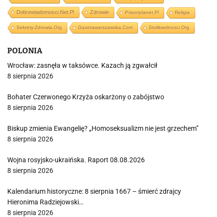
Dobrewiadomosci.net.pl
Zdrowie
Prisonplanet.pl
Religia
Sekrety-Zdrowia.org
Gazetawarszawska.com
Stolikwolnosci.org
POLONIA
Wrocław: zasnęła w taksówce. Kazach ją zgwałcił
8 sierpnia 2026
Bohater Czerwonego Krzyża oskarżony o zabójstwo
8 sierpnia 2026
Biskup zmienia Ewangelię? „Homoseksualizm nie jest grzechem”
8 sierpnia 2026
Wojna rosyjsko-ukraińska. Raport 08.08.2026
8 sierpnia 2026
Kalendarium historyczne: 8 sierpnia 1667 – śmierć zdrajcy
Hieronima Radziejowski…
8 sierpnia 2026