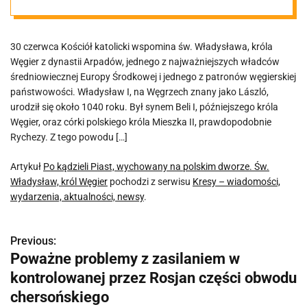
dworze. Św.
30 czerwca Kościół katolicki wspomina św. Władysława, króla
Władysław,
Węgier z dynastii Arpadów, jednego z najważniejszych władców
średniowiecznej Europy Środkowej i jednego z patronów węgierskiej
król Węgier
państwowości. Władysław I, na Węgrzech znany jako László,
urodził się około 1040 roku. Był synem Beli I, późniejszego króla
Węgier, oraz córki polskiego króla Mieszka II, prawdopodobnie
Rychezy. Z tego powodu […]
Artykuł
Po kądzieli Piast, wychowany na polskim dworze. Św.
Władysław, król Węgier
pochodzi z serwisu
Kresy – wiadomości,
wydarzenia, aktualności, newsy
.
Previous:
N
Poważne problemy z zasilaniem w
a
kontrolowanej przez Rosjan części obwodu
w
chersońskiego