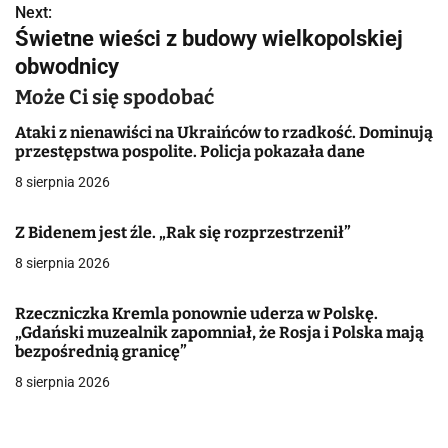
Next:
i
Świetne wieści z budowy wielkopolskiej
g
obwodnicy
a
Może Ci się spodobać
c
Ataki z nienawiści na Ukraińców to rzadkość. Dominują
przestępstwa pospolite. Policja pokazała dane
j
8 sierpnia 2026
a
Z Bidenem jest źle. „Rak się rozprzestrzenił”
w
8 sierpnia 2026
p
Rzeczniczka Kremla ponownie uderza w Polskę.
i
„Gdański muzealnik zapomniał, że Rosja i Polska mają
bezpośrednią granicę”
s
8 sierpnia 2026
u