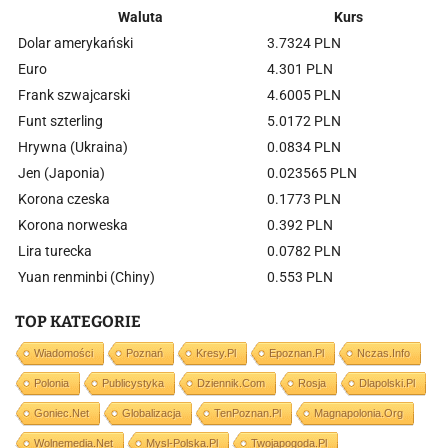
Waluta
Kurs
Dolar amerykański
3.7324 PLN
Euro
4.301 PLN
Frank szwajcarski
4.6005 PLN
Funt szterling
5.0172 PLN
Hrywna (Ukraina)
0.0834 PLN
Jen (Japonia)
0.023565 PLN
Korona czeska
0.1773 PLN
Korona norweska
0.392 PLN
Lira turecka
0.0782 PLN
Yuan renminbi (Chiny)
0.553 PLN
TOP KATEGORIE
Wiadomości
Poznań
Kresy.pl
Epoznan.pl
Nczas.info
Polonia
Publicystyka
Dziennik.com
Rosja
Dlapolski.pl
Goniec.net
Globalizacja
TenPoznan.pl
Magnapolonia.org
Wolnemedia.net
Mysl-Polska.pl
Twojapogoda.pl