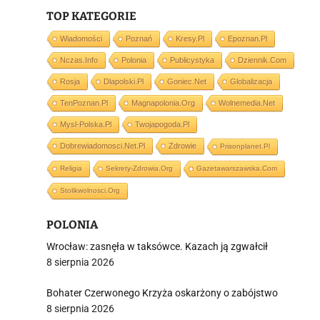
TOP KATEGORIE
i
Wiadomości
Poznań
Kresy.pl
Epoznan.pl
Nczas.info
Polonia
Publicystyka
Dziennik.com
Rosja
Dlapolski.pl
Goniec.net
Globalizacja
TenPoznan.pl
Magnapolonia.org
Wolnemedia.net
Mysl-Polska.pl
Twojapogoda.pl
Dobrewiadomosci.net.pl
Zdrowie
Prisonplanet.pl
Religia
Sekrety-Zdrowia.org
Gazetawarszawska.com
Stolikwolnosci.org
POLONIA
Wrocław: zasnęła w taksówce. Kazach ją zgwałcił
8 sierpnia 2026
Bohater Czerwonego Krzyża oskarżony o zabójstwo
8 sierpnia 2026