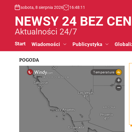
S
sobota, 8 sierpnia 2026
16
:
48
:
12
k
i
NEWSY 24 BEZ CE
p
t
Aktualności 24/7
o
c
Start
Wiadomości
Publicystyka
Globali
o
n
POGODA
t
e
n
t