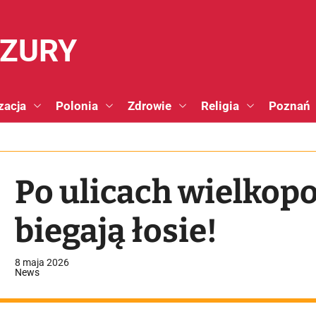
NZURY
zacja
Polonia
Zdrowie
Religia
Poznań
Po ulicach wielkop
biegają łosie!
8 maja 2026
News