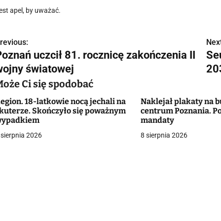
est apel, by uważać.
revious:
Next
N
Poznań uczcił 81. rocznicę zakończenia II
Se
a
wojny światowej
20
w
Może Ci się spodobać
egion. 18-latkowie nocą jechali na
Naklejał plakaty na
kuterze. Skończyło się poważnym
centrum Poznania. Po
g
wypadkiem
mandaty
 sierpnia 2026
8 sierpnia 2026
a
c
a
w