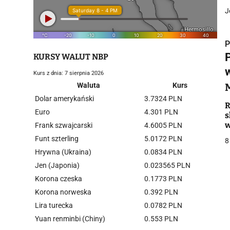
J
P
KURSY WALUT NBP
Kurs z dnia: 7 sierpnia 2026
Waluta
Kurs
Dolar amerykański
3.7324 PLN
i
R
Euro
4.301 PLN
s
Frank szwajcarski
4.6005 PLN
Funt szterling
5.0172 PLN
8
Hrywna (Ukraina)
0.0834 PLN
Jen (Japonia)
0.023565 PLN
Korona czeska
0.1773 PLN
j
Korona norweska
0.392 PLN
Lira turecka
0.0782 PLN
Yuan renminbi (Chiny)
0.553 PLN