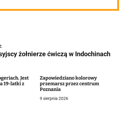
:
syjscy żołnierze ćwiczą w Indochinach
geriach. Jest
Zapowiedziano kolorowy
 19-latki z
przemarsz przez centrum
Poznania
9 sierpnia 2026