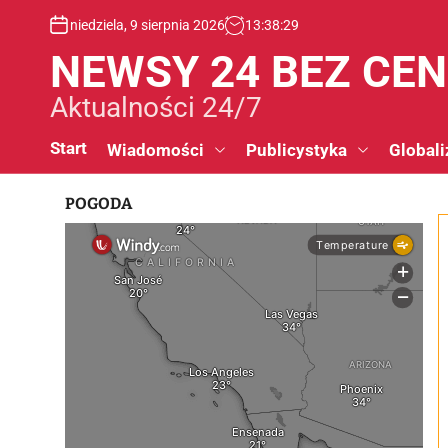
S
niedziela, 9 sierpnia 2026
13
:
38
:
30
k
i
NEWSY 24 BEZ CE
p
t
Aktualności 24/7
o
c
Start
Wiadomości
Publicystyka
Globali
o
n
POGODA
t
e
n
t