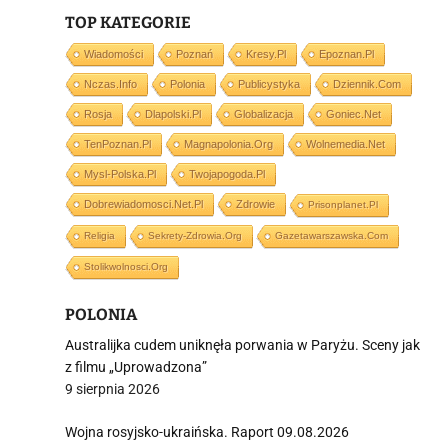
TOP KATEGORIE
Wiadomości
Poznań
Kresy.pl
Epoznan.pl
Nczas.info
Polonia
Publicystyka
Dziennik.com
i
Rosja
Dlapolski.pl
Globalizacja
Goniec.net
TenPoznan.pl
Magnapolonia.org
Wolnemedia.net
Mysl-Polska.pl
Twojapogoda.pl
Dobrewiadomosci.net.pl
Zdrowie
Prisonplanet.pl
Religia
Sekrety-Zdrowia.org
Gazetawarszawska.com
Stolikwolnosci.org
POLONIA
Australijka cudem uniknęła porwania w Paryżu. Sceny jak
z filmu „Uprowadzona”
9 sierpnia 2026
Wojna rosyjsko-ukraińska. Raport 09.08.2026