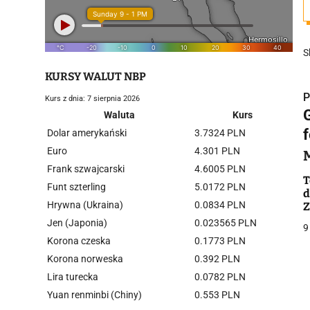
S
KURSY WALUT NBP
P
Kurs z dnia: 7 sierpnia 2026
Waluta
Kurs
Dolar amerykański
3.7324 PLN
Euro
4.301 PLN
Frank szwajcarski
4.6005 PLN
i
T
Funt szterling
5.0172 PLN
d
Hrywna (Ukraina)
0.0834 PLN
Z
Jen (Japonia)
0.023565 PLN
9
Korona czeska
0.1773 PLN
Korona norweska
0.392 PLN
Lira turecka
0.0782 PLN
j
Yuan renminbi (Chiny)
0.553 PLN