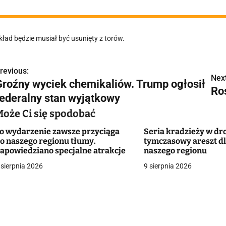
kład będzie musiał być usunięty z torów.
revious:
N
Next
Groźny wyciek chemikaliów. Trump ogłosił
Ro
a
federalny stan wyjątkowy
w
Może Ci się spodobać
o wydarzenie zawsze przyciąga
Seria kradzieży w dro
o naszego regionu tłumy.
tymczasowy areszt dla
g
apowiedziano specjalne atrakcje
naszego regionu
 sierpnia 2026
9 sierpnia 2026
a
c