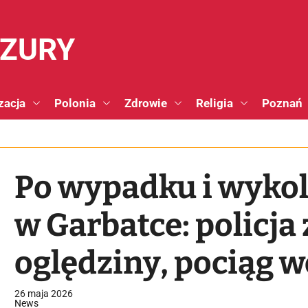
NZURY
zacja
Polonia
Zdrowie
Religia
Poznań
Po wypadku i wykol
w Garbatce: policja
oględziny, pociąg w
26 maja 2026
News