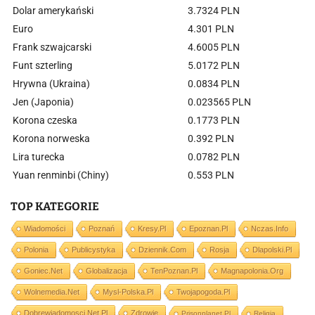
Dolar amerykański
3.7324 PLN
Euro
4.301 PLN
Frank szwajcarski
4.6005 PLN
Funt szterling
5.0172 PLN
Hrywna (Ukraina)
0.0834 PLN
Jen (Japonia)
0.023565 PLN
Korona czeska
0.1773 PLN
Korona norweska
0.392 PLN
Lira turecka
0.0782 PLN
Yuan renminbi (Chiny)
0.553 PLN
TOP KATEGORIE
Wiadomości
Poznań
Kresy.pl
Epoznan.pl
Nczas.info
Polonia
Publicystyka
Dziennik.com
Rosja
Dlapolski.pl
Goniec.net
Globalizacja
TenPoznan.pl
Magnapolonia.org
Wolnemedia.net
Mysl-Polska.pl
Twojapogoda.pl
Dobrewiadomosci.net.pl
Zdrowie
Prisonplanet.pl
Religia