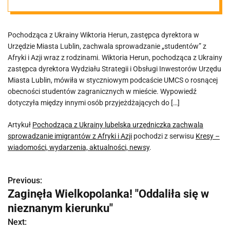
zachwala
Pochodząca z Ukrainy Wiktoria Herun, zastępca dyrektora w
sprowadzanie
Urzędzie Miasta Lublin, zachwala sprowadzanie „studentów” z
Afryki i Azji wraz z rodzinami. Wiktoria Herun, pochodząca z Ukrainy
imigrantów z
zastępca dyrektora Wydziału Strategii i Obsługi Inwestorów Urzędu
Miasta Lublin, mówiła w styczniowym podcaście UMCS o rosnącej
obecności studentów zagranicznych w mieście. Wypowiedź
Afryki i Azji
dotyczyła między innymi osób przyjeżdżających do […]
Artykuł
Pochodząca z Ukrainy lubelska urzędniczka zachwala
sprowadzanie imigrantów z Afryki i Azji
pochodzi z serwisu
Kresy –
wiadomości, wydarzenia, aktualności, newsy
.
Previous:
N
Zaginęła Wielkopolanka! "Oddaliła się w
a
nieznanym kierunku"
w
Next: