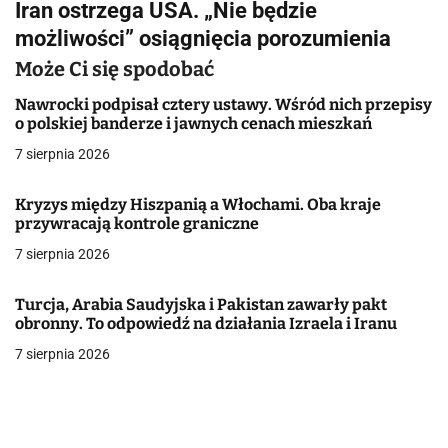
Iran ostrzega USA. „Nie będzie
i
możliwości” osiągnięcia porozumienia
g
Może Ci się spodobać
a
Nawrocki podpisał cztery ustawy. Wśród nich przepisy
o polskiej banderze i jawnych cenach mieszkań
c
7 sierpnia 2026
j
Kryzys między Hiszpanią a Włochami. Oba kraje
a
przywracają kontrole graniczne
w
7 sierpnia 2026
p
Turcja, Arabia Saudyjska i Pakistan zawarły pakt
i
obronny. To odpowiedź na działania Izraela i Iranu
7 sierpnia 2026
s
u