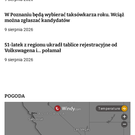
j
a
W Poznaniu będą wybierać taksówkarza roku. Wciąż
można zgłaszać kandydatów
w
9 sierpnia 2026
p
i
51-latek z regionu ukradł tablice rejestracyjne od
Volkswagena i… połamał
s
9 sierpnia 2026
u
POGODA