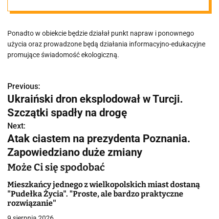
Odpadów
Ponadto w obiekcie będzie działał punkt napraw i ponownego
Komunalnych
użycia oraz prowadzone będą działania informacyjno-edukacyjne
promujące świadomość ekologiczną.
Previous:
N
Ukraiński dron eksplodował w Turcji.
a
Szczątki spadły na drogę
w
Next:
Atak ciastem na prezydenta Poznania.
i
Zapowiedziano duże zmiany
g
Może Ci się spodobać
a
Mieszkańcy jednego z wielkopolskich miast dostaną
"Pudełka Życia". "Proste, ale bardzo praktyczne
c
rozwiązanie"
9 sierpnia 2026