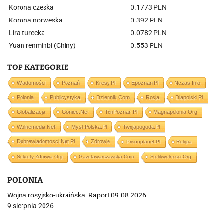
Korona czeska
0.1773 PLN
Korona norweska
0.392 PLN
Lira turecka
0.0782 PLN
Yuan renminbi (Chiny)
0.553 PLN
TOP KATEGORIE
Wiadomości
Poznań
Kresy.pl
Epoznan.pl
Nczas.info
Polonia
Publicystyka
Dziennik.com
Rosja
Dlapolski.pl
Globalizacja
Goniec.net
TenPoznan.pl
Magnapolonia.org
Wolnemedia.net
Mysl-Polska.pl
Twojapogoda.pl
Dobrewiadomosci.net.pl
Zdrowie
Prisonplanet.pl
Religia
Sekrety-Zdrowia.org
Gazetawarszawska.com
Stolikwolnosci.org
POLONIA
Wojna rosyjsko-ukraińska. Raport 09.08.2026
9 sierpnia 2026