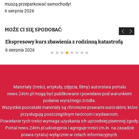
muszą przeparkować samochody!
6 sierpnia 2026
MOŻE CI SIĘ SPODOBAĆ:
Ekspresowy kurs zbawienia z rodzinną katastrofą
6 sierpnia 2026
Materiały (treści, artykuły, zdjęcia, filmy) autorstwa portalu
news.24tm.pl mogą być publikowane i powielane pod warunkiem
podania wyraźnego źródła.
Wszystkie pozostałe materiały są chronione prawami autorskimi, które
przysługują poszczególnym twórcom i wydawcom.
Powielanie tych treści wymaga uzyskania ich uprzedniej pisemnej zgody.
Portal news.24tm.pl udostępnia i agreguje treści (m.in. na zasadzie
prawa cytatu) wyłącznie w celach informacyjnych.