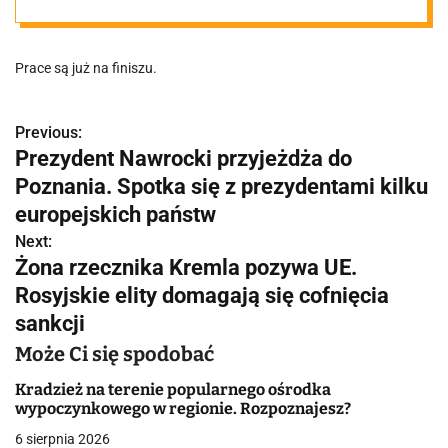
który pomieści
Prace są już na finiszu.
około 70
milionów litrów
Previous:
N
Prezydent Nawrocki przyjeżdża do
a
Poznania. Spotka się z prezydentami kilku
wody
w
europejskich państw
Next:
i
Żona rzecznika Kremla pozywa UE.
g
Rosyjskie elity domagają się cofnięcia
sankcji
a
Może Ci się spodobać
c
Kradzież na terenie popularnego ośrodka
j
wypoczynkowego w regionie. Rozpoznajesz?
a
6 sierpnia 2026