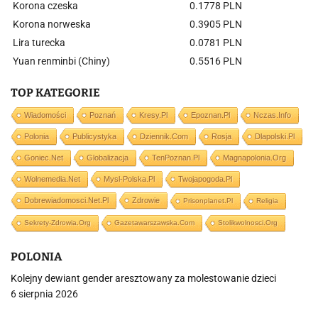
Korona czeska
0.1778 PLN
Korona norweska
0.3905 PLN
Lira turecka
0.0781 PLN
Yuan renminbi (Chiny)
0.5516 PLN
TOP KATEGORIE
Wiadomości
Poznań
Kresy.pl
Epoznan.pl
Nczas.info
Polonia
Publicystyka
Dziennik.com
Rosja
Dlapolski.pl
Goniec.net
Globalizacja
TenPoznan.pl
Magnapolonia.org
Wolnemedia.net
Mysl-Polska.pl
Twojapogoda.pl
Dobrewiadomosci.net.pl
Zdrowie
Prisonplanet.pl
Religia
Sekrety-Zdrowia.org
Gazetawarszawska.com
Stolikwolnosci.org
POLONIA
Kolejny dewiant gender aresztowany za molestowanie dzieci
6 sierpnia 2026