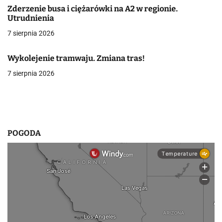
Zderzenie busa i ciężarówki na A2 w regionie.
p
Utrudnienia
7 sierpnia 2026
i
s
Wykolejenie tramwaju. Zmiana tras!
u
7 sierpnia 2026
POGODA