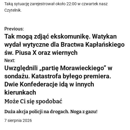
Taką sytuację zarejestrował około 22:00 w czwartek nasz
Czytelnik.
Previous:
N
Tak mogą zdjąć ekskomunikę. Watykan
a
wydał wytyczne dla Bractwa Kapłańskiego
w
św. Piusa X oraz wiernych
Next:
i
Uwzględnili „partię Morawieckiego” w
g
sondażu. Katastrofa byłego premiera.
Dwie Konfederacje idą w innych
a
kierunkach
c
Może Ci się spodobać
j
Duża akcja policji na drogach. Noga z gazu!
a
7 sierpnia 2026
w