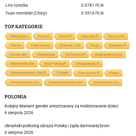
Lira turecka
0.0781 PLN
Yuan renminbi (Chiny)
0.5516 PLN
TOP KATEGORIE
Wiadomości
Poznań
Kresy.pl
Epoznan.pl
Nczas.info
Polonia
Publicystyka
Dziennik.com
Rosja
Dlapolski.pl
Goniec.net
Globalizacja
TenPoznan.pl
Magnapolonia.org
Wolnemedia.net
Mysl-Polska.pl
Twojapogoda.pl
Dobrewiadomosci.net.pl
Zdrowie
Prisonplanet.pl
Religia
Sekrety-Zdrowia.org
Gazetawarszawska.com
Stolikwolnosci.org
POLONIA
Kolejny dewiant gender aresztowany za molestowanie dzieci
6 sierpnia 2026
Ukraiński politolog obraża Polskę i żąda darmowej broni
6 sierpnia 2026