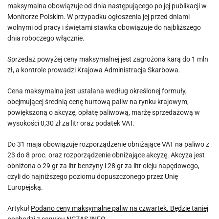
maksymalna obowiązuje od dnia następującego po jej publikacji w
Monitorze Polskim. W przypadku ogłoszenia jej przed dniami
wolnymi od pracy i świętami stawka obowiązuje do najbliższego
dnia roboczego włącznie.
Sprzedaż powyżej ceny maksymalnej jest zagrożona karą do 1 mln
zł, a kontrole prowadzi Krajowa Administracja Skarbowa.
Cena maksymalna jest ustalana według określonej formuły,
obejmującej średnią cenę hurtową paliw na rynku krajowym,
powiększoną o akcyzę, opłatę paliwową, marżę sprzedażową w
wysokości 0,30 zł za litr oraz podatek VAT.
Do 31 maja obowiązuje rozporządzenie obniżające VAT na paliwo z
23 do 8 proc. oraz rozporządzenie obniżające akcyzę. Akcyza jest
obniżona o 29 gr za litr benzyny i 28 gr za litr oleju napędowego,
czyli do najniższego poziomu dopuszczonego przez Unię
Europejską.
Artykuł
Podano ceny maksymalne paliw na czwartek. Będzie taniej