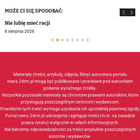
MOŻE CI SIĘ SPODOBAĆ:
Nie lubię mieć racji
8 sierpnia 2026
Materiały (treści, artykuły, zdjęcia, filmy) autorstwa portalu
news.24tm.pl mogą być publikowane i powielane pod warunkiem
podania wyraźnego źródła.
Wszystkie pozostałe materiały są chronione prawami autorskimi, które
przysługują poszczególnym twórcom i wydawcom.
Powielanie tych treści wymaga uzyskania ich uprzedniej pisemnej zgody.
Portal news.24tm.pl udostępnia i agreguje treści (m.in. na zasadzie
prawa cytatu) wyłącznie w celach informacyjnych.
Nie bierzemy odpowiedzialności za treści artykułów poszczególnych
autorów i wydawców.