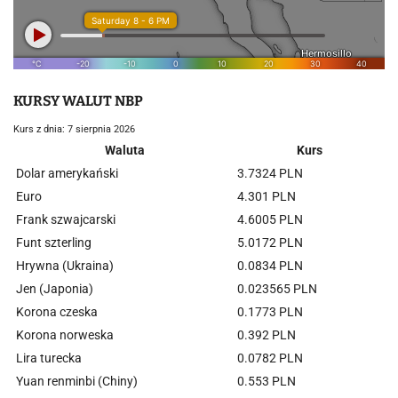
KURSY WALUT NBP
Kurs z dnia: 7 sierpnia 2026
Waluta
Kurs
Dolar amerykański
3.7324 PLN
Euro
4.301 PLN
Frank szwajcarski
4.6005 PLN
Funt szterling
5.0172 PLN
Hrywna (Ukraina)
0.0834 PLN
Jen (Japonia)
0.023565 PLN
Korona czeska
0.1773 PLN
Korona norweska
0.392 PLN
Lira turecka
0.0782 PLN
Yuan renminbi (Chiny)
0.553 PLN