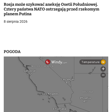
p
Rosja może szykować aneksję Osetii Południowej.
i
Cztery państwa NATO ostrzegają przed rzekomym
planem Putina
s
8 sierpnia 2026
u
POGODA