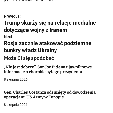
pochodzi z serwisu
NCZAS.INFO
.
Previous:
N
Trump skarży się na relacje medialne
a
dotyczące wojny z Iranem
w
Next:
Rosja zacznie atakować podziemne
i
bunkry władz Ukrainy
g
Może Ci się spodobać
a
„Nie jest dobrze”. Syn Joe Bidena ujawnił nowe
informacje o chorobie byłego prezydenta
c
8 sierpnia 2026
j
Gen. Charles Costanza odsunięty od dowodzenia
a
operacjami US Army w Europie
w
8 sierpnia 2026