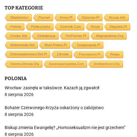
TOP KATEGORIE
Wiadomości
Poznań
Kresy.pl
Epoznan.pl
Nczas.info
Polonia
Publicystyka
Dziennik.com
Rosja
Dlapolski.pl
Goniec.net
Globalizacja
TenPoznan.pl
Magnapolonia.org
Wolnemedia.net
Mysl-Polska.pl
Twojapogoda.pl
Dobrewiadomosci.net.pl
Zdrowie
Prisonplanet.pl
Religia
Sekrety-Zdrowia.org
Gazetawarszawska.com
Stolikwolnosci.org
POLONIA
Wrocław: zasnęła w taksówce. Kazach ją zgwałcił
8 sierpnia 2026
Bohater Czerwonego Krzyża oskarżony o zabójstwo
8 sierpnia 2026
Biskup zmienia Ewangelię? „Homoseksualizm nie jest grzechem”
8 sierpnia 2026