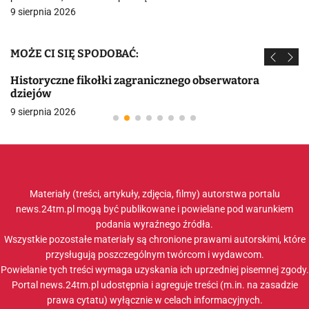
9 sierpnia 2026
MOŻE CI SIĘ SPODOBAĆ:
Historyczne fikołki zagranicznego obserwatora
dziejów
9 sierpnia 2026
Materiały (treści, artykuły, zdjęcia, filmy) autorstwa portalu
news.24tm.pl mogą być publikowane i powielane pod warunkiem
podania wyraźnego źródła.
Wszystkie pozostałe materiały są chronione prawami autorskimi, które
przysługują poszczególnym twórcom i wydawcom.
Powielanie tych treści wymaga uzyskania ich uprzedniej pisemnej zgody.
Portal news.24tm.pl udostępnia i agreguje treści (m.in. na zasadzie
prawa cytatu) wyłącznie w celach informacyjnych.