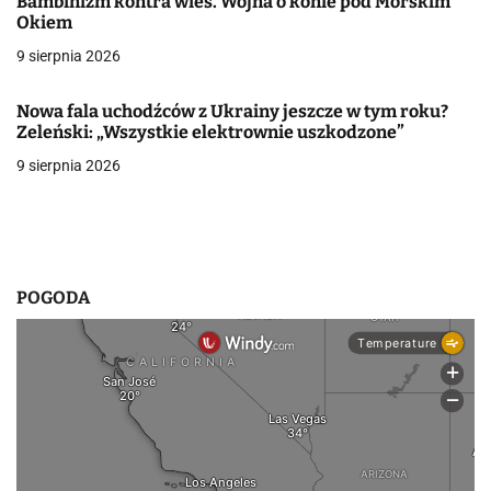
Bambinizm kontra wieś. Wojna o konie pod Morskim
w
Okiem
9 sierpnia 2026
p
i
Nowa fala uchodźców z Ukrainy jeszcze w tym roku?
Zeleński: „Wszystkie elektrownie uszkodzone”
s
9 sierpnia 2026
u
POGODA