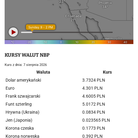
KURSY WALUT NBP
Kurs z dnia: 7 sierpnia 2026
Waluta
Kurs
Dolar amerykański
3.7324 PLN
Euro
4.301 PLN
Frank szwajcarski
4.6005 PLN
Funt szterling
5.0172 PLN
Hrywna (Ukraina)
0.0834 PLN
Jen (Japonia)
0.023565 PLN
Korona czeska
0.1773 PLN
Korona norweska
0.392 PLN