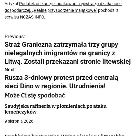
Artykuł
Podatek od kaucji z opakowań i rejestracja działalności
gospodarczej. „Realne przysporzenie majątkowe”
pochodzi z
serwisu
NCZAS.INFO
.
Previous:
N
Straż Graniczna zatrzymała trzy grupy
a
nielegalnych imigrantów na granicy z
w
Litwą. Zostali przekazani stronie litewskiej
Next:
i
Rusza 3-dniowy protest przed centralą
g
sieci Dino w regionie. Utrudnienia!
a
Może Ci się spodobać
c
Saudyjska rafineria w płomieniach po ataku
Jemeńczyków
j
9 sierpnia 2026
a