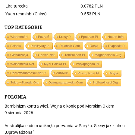
Lira turecka
0.0782 PLN
Yuan renminbi (Chiny)
0.553 PLN
TOP KATEGORIE
Wiadomości
Poznań
Kresy.pl
Epoznan.pl
Nczas.info
Polonia
Publicystyka
Dziennik.com
Rosja
Dlapolski.pl
Globalizacja
Goniec.net
TenPoznan.pl
Magnapolonia.org
Wolnemedia.net
Mysl-Polska.pl
Twojapogoda.pl
Dobrewiadomosci.net.pl
Zdrowie
Prisonplanet.pl
Religia
Sekrety-Zdrowia.org
Gazetawarszawska.com
Stolikwolnosci.org
POLONIA
Bambinizm kontra wieś. Wojna o konie pod Morskim Okiem
9 sierpnia 2026
Australijka cudem uniknęła porwania w Paryżu. Sceny jak z filmu
„Uprowadzona”