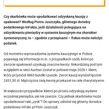
działalności
Czy skarbówka może opodatkować odzyskaną kaucję z
gospodarczej.
opakowań? Według Piotra Juszczyka, głównego doradcy
podatkowego InFaktu, jeśli działalność polegająca na
„Realne
odzyskiwaniu pieniędzy w systemie kaucyjnym ma charakter
systematyczny, to – zgodnie z przepisami – fiskus może nałożyć
podatek.
przysporzenie
Od momentu wprowadzenia systemu kaucyjnego w Polsce
majątkowe”
pojawiają się informacje m.in. o przypadkach osób, które po
zwrocie opakowań uzyskują znaczne kwoty. Rekordzistą pod tym
względem w sieci Auchan został w połowie maja 2026 r. klient,
który przyniósł 4863 butelki i puszki. Zwrot kaucji wyniósł łącznie
2431,50 zł. Mężczyzna całą kwotę przekazał na cele charytatywne.
W większości przypadków klienci po prostu odzyskują wydane
wcześniej pieniądze, ale nie zawsze. Czy jednak skarbówka może
opodatkować taki „zysk”? Do sprawy odniósł się główny doradca
podatkowy InFakt.pl Piotr Juszczyk.