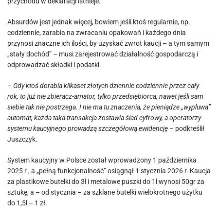
przychodu w deklaracji istnieje.
Absurdów jest jednak więcej, bowiem jeśli ktoś regularnie, np.
codziennie, zarabia na zwracaniu opakowań i każdego dnia
przynosi znaczne ich ilości, by uzyskać zwrot kaucji – a tym samym
„stały dochód” – musi zarejestrować działalność gospodarczą i
odprowadzać składki i podatki.
– Gdy ktoś dorabia kilkaset złotych dziennie codziennie przez cały
rok, to już nie zbieracz-amator, tylko przedsiębiorca, nawet jeśli sam
siebie tak nie postrzega. I nie ma tu znaczenia, że pieniądze „wypluwa”
automat, każda taka transakcja zostawia ślad cyfrowy, a operatorzy
systemu kaucyjnego prowadzą szczegółową ewidencję –
podkreślił
Juszczyk.
System kaucyjny w Polsce został wprowadzony 1 października
2025 r., a „pełną funkcjonalność” osiągnął 1 stycznia 2026 r. Kaucja
za plastikowe butelki do 3l i metalowe puszki do 1l wynosi 50gr za
sztukę, a – od stycznia – za szklane butelki wielokrotnego użytku
do 1,5l – 1 zł.