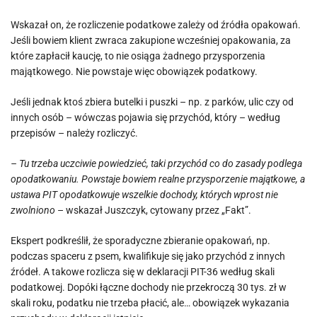
Wskazał on, że rozliczenie podatkowe zależy od źródła opakowań.
Jeśli bowiem klient zwraca zakupione wcześniej opakowania, za
które zapłacił kaucję, to nie osiąga żadnego przysporzenia
majątkowego. Nie powstaje więc obowiązek podatkowy.
Jeśli jednak ktoś zbiera butelki i puszki – np. z parków, ulic czy od
innych osób – wówczas pojawia się przychód, który – według
przepisów – należy rozliczyć.
– Tu trzeba uczciwie powiedzieć, taki przychód co do zasady podlega
opodatkowaniu. Powstaje bowiem realne przysporzenie majątkowe, a
ustawa PIT opodatkowuje wszelkie dochody, których wprost nie
zwolniono
– wskazał Juszczyk, cytowany przez „Fakt”.
Ekspert podkreślił, że sporadyczne zbieranie opakowań, np.
podczas spaceru z psem, kwalifikuje się jako przychód z innych
źródeł. A takowe rozlicza się w deklaracji PIT-36 według skali
podatkowej. Dopóki łączne dochody nie przekroczą 30 tys. zł w
skali roku, podatku nie trzeba płacić, ale… obowiązek wykazania