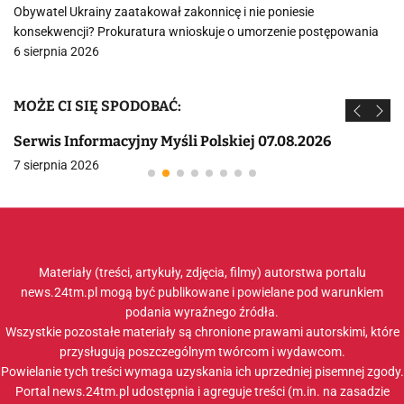
Obywatel Ukrainy zaatakował zakonnicę i nie poniesie
konsekwencji? Prokuratura wnioskuje o umorzenie postępowania
6 sierpnia 2026
MOŻE CI SIĘ SPODOBAĆ:
Serwis Informacyjny Myśli Polskiej 07.08.2026
7 sierpnia 2026
Materiały (treści, artykuły, zdjęcia, filmy) autorstwa portalu
news.24tm.pl mogą być publikowane i powielane pod warunkiem
podania wyraźnego źródła.
Wszystkie pozostałe materiały są chronione prawami autorskimi, które
przysługują poszczególnym twórcom i wydawcom.
Powielanie tych treści wymaga uzyskania ich uprzedniej pisemnej zgody.
Portal news.24tm.pl udostępnia i agreguje treści (m.in. na zasadzie