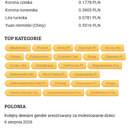
Korona czeska
0.1778 PLN
Korona norweska
0.3905 PLN
Lira turecka
0.0781 PLN
Yuan renminbi (Chiny)
0.5516 PLN
TOP KATEGORIE
Wiadomości
Poznań
Kresy.pl
Epoznan.pl
Nczas.info
Polonia
Publicystyka
Dziennik.com
Rosja
Dlapolski.pl
Goniec.net
Globalizacja
TenPoznan.pl
Magnapolonia.org
Wolnemedia.net
Mysl-Polska.pl
Twojapogoda.pl
Dobrewiadomosci.net.pl
Zdrowie
Prisonplanet.pl
Religia
Sekrety-Zdrowia.org
Gazetawarszawska.com
Stolikwolnosci.org
POLONIA
Kolejny dewiant gender aresztowany za molestowanie dzieci
6 sierpnia 2026