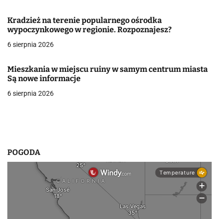
w
Kradzież na terenie popularnego ośrodka
wypoczynkowego w regionie. Rozpoznajesz?
p
6 sierpnia 2026
i
s
Mieszkania w miejscu ruiny w samym centrum miasta
Są nowe informacje
u
6 sierpnia 2026
POGODA