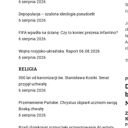
6 sierpnia 2026
S
c
Depopulacja – szalona ideologia pseudoelit
6 sierpnia 2026
J
c
FIFA wpadła na ścianę. Czy to koniec prezesa Infantino?
ł
6 sierpnia 2026
A
r
Wojna rosyjsko-ukraińska. Raport 06.08.2026
6 sierpnia 2026
T
RELIGIA
300 lat od kanonizacji św. Stanisława Kostki. Senat
P
przyjął uchwałę
6 sierpnia 2026
Przemienienie Pańskie. Chrystus objawił uczniom swoją
Boską chwałę
i
Z
6 sierpnia 2026
K
r
Rząd i Episkopat rozpoczęły przygotowania do wizyty