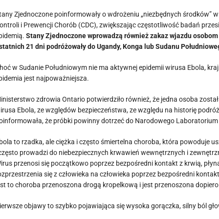
tany Zjednoczone poinformowały o wdrożeniu „niezbędnych środków” w 
ontroli i Prewencji Chorób (CDC), zwiększając częstotliwość badań pr
pidemią.
Stany Zjednoczone wprowadzą również zakaz wjazdu osobom p
statnich 21 dni podróżowały do ​​Ugandy, Konga lub Sudanu Południowe
hoć w Sudanie Południowym nie ma aktywnej epidemii wirusa Ebola, kraj
pidemia jest najpoważniejsza.
inisterstwo zdrowia Ontario potwierdziło również, że jedna osoba zost
irusa Ebola, ze względów bezpieczeństwa, ze względu na historię podró
oinformowała, że ​​próbki powinny dotrzeć do Narodowego Laboratorium
bola to rzadka, ale ciężka i często śmiertelna choroba, która powoduje 
 często prowadzi do niebezpiecznych krwawień wewnętrznych i zewnętrz
irus przenosi się początkowo poprzez bezpośredni kontakt z krwią, płyn
ozprzestrzenia się z człowieka na człowieka poprzez bezpośredni kontakt
est to choroba przenoszona drogą kropelkową i jest przenoszona dopier
ierwsze objawy to szybko pojawiająca się wysoka gorączka, silny ból gło