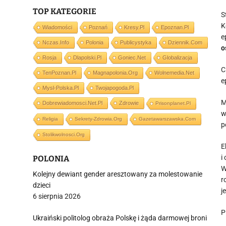
TOP KATEGORIE
S
K
Wiadomości
Poznań
Kresy.pl
Epoznan.pl
e
Nczas.info
Polonia
Publicystyka
Dziennik.com
o
Rosja
Dlapolski.pl
Goniec.net
Globalizacja
C
TenPoznan.pl
Magnapolonia.org
Wolnemedia.net
e
Mysl-Polska.pl
Twojapogoda.pl
M
Dobrewiadomosci.net.pl
Zdrowie
Prisonplanet.pl
w
Religia
Sekrety-Zdrowia.org
Gazetawarszawska.com
p
Stolikwolnosci.org
E
i
POLONIA
W
Kolejny dewiant gender aresztowany za molestowanie
r
dzieci
j
6 sierpnia 2026
P
Ukraiński politolog obraża Polskę i żąda darmowej broni