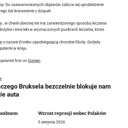
roby. Do zaawansowanych objawów zalicza się upośledzenie
ego lub krwawienie z dziąseł.
 , w chwili obecnej nie ma zatwierdzonego sposobu leczenia
ożylne i inne leki w wyznaczonych punktach leczenia, które
ę o nazwie Ervebo zapobiegającą chorobie Ebola. Dodała
idemii w kraju.
peared first on
Goniec
.
:
aczego Bruksela bezczelnie blokuje nam
ie auta
dwabnem
Wzrost represji wobec Polaków
5 sierpnia 2026