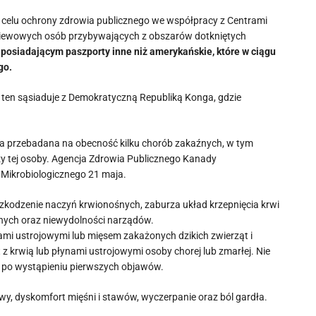
celu ochrony zdrowia publicznego we współpracy z Centrami
zesiewowych osób przybywających z obszarów dotkniętych
osiadającym paszporty inne niż amerykańskie, które w ciągu
go.
 ten sąsiaduje z Demokratyczną Republiką Konga, gdzie
ała przebadana na obecność kilku chorób zakaźnych, w tym
ży tej osoby. Agencja Zdrowia Publicznego Kanady
 Mikrobiologicznego 21 maja.
uszkodzenie naczyń krwionośnych, zaburza układ krzepnięcia krwi
nych oraz niewydolności narządów.
ami ustrojowymi lub mięsem zakażonych dzikich zwierząt i
 z krwią lub płynami ustrojowymi osoby chorej lub zmarłej. Nie
o po wystąpieniu pierwszych objawów.
wy, dyskomfort mięśni i stawów, wyczerpanie oraz ból gardła.