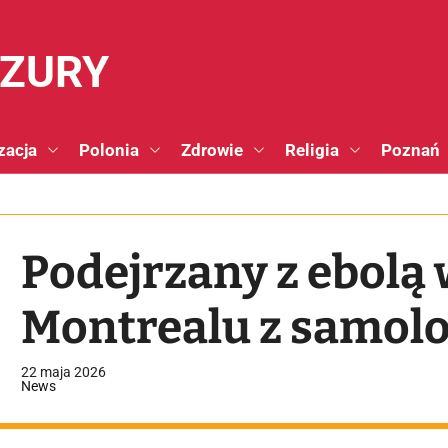
NZURY
zacja
Polonia
Zdrowie
Religia
Poznań
Podejrzany z ebolą
Montrealu z samolo
22 maja 2026
News