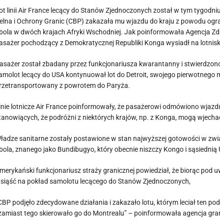
ot linii Air France lecący do Stanów Zjednoczonych został w tym tygodn
elna i Ochrony Granic (CBP) zakazała mu wjazdu do kraju z powodu ogr
bola w dwóch krajach Afryki Wschodniej. Jak poinformowała Agencja 
asażer pochodzący z Demokratycznej Republiki Konga wysiadł na lotnisk
asażer został zbadany przez funkcjonariusza kwarantanny i stwierdzo
amolot lecący do USA kontynuował lot do Detroit, swojego pierwotnego 
rzetransportowany z powrotem do Paryża.
inie lotnicze Air France poinformowały, że pasażerowi odmówiono wja
tanowiących, że podróżni z niektórych krajów, np. z Konga, mogą wjecha
ładze sanitarne zostały postawione w stan najwyższej gotowości w zwi
bola, znanego jako Bundibugyo, który obecnie niszczy Kongo i sąsiednią
merykański funkcjonariusz straży granicznej powiedział, że biorąc pod 
siąść na pokład samolotu lecącego do Stanów Zjednoczonych,
CBP podjęło zdecydowane działania i zakazało lotu, którym leciał ten po
 zamiast tego skierowało go do Montrealu” – poinformowała agencja gr