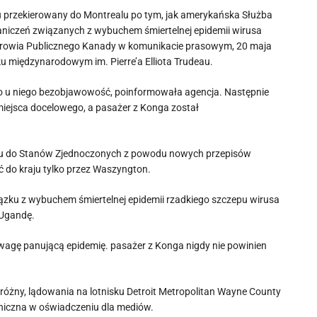
iu przekierowany do Montrealu po tym, jak amerykańska Służba
aniczeń związanych z wybuchem śmiertelnej epidemii wirusa
Zdrowia Publicznego Kanady w komunikacie prasowym, 20 maja
u międzynarodowym im. Pierre’a Elliota Trudeau.
no u niego bezobjawowość, poinformowała agencja. Następnie
miejsca docelowego, a pasażer z Konga został
zdu do Stanów Zjednoczonych z powodu nowych przepisów
ć do kraju tylko przez Waszyngton.
ązku z wybuchem śmiertelnej epidemii rzadkiego szczepu wirusa
 Ugandę.
uwagę panującą epidemię. pasażer z Konga nigdy nie powinien
dróżny, lądowania na lotnisku Detroit Metropolitan Wayne County
aniczna w oświadczeniu dla mediów.