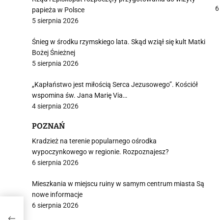
W
6
papieża w Polsce
5 sierpnia 2026
Śnieg w środku rzymskiego lata. Skąd wziął się kult Matki
j
Bożej Śnieżnej
5 sierpnia 2026
„Kapłaństwo jest miłością Serca Jezusowego”. Kościół
wspomina św. Jana Marię Via…
4 sierpnia 2026
i
POZNAŃ
Kradzież na terenie popularnego ośrodka
wypoczynkowego w regionie. Rozpoznajesz?
6 sierpnia 2026
Mieszkania w miejscu ruiny w samym centrum miasta Są
nowe informacje
6 sierpnia 2026
amią