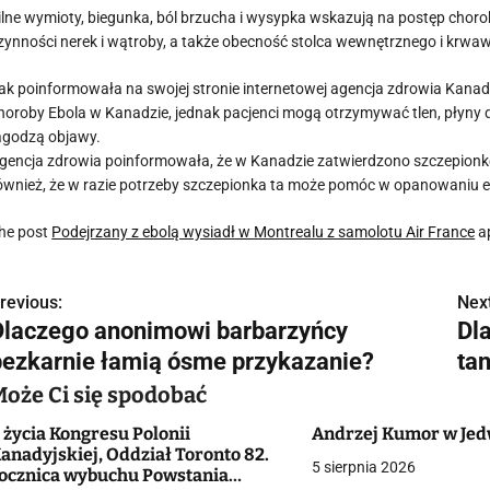
ilne wymioty, biegunka, ból brzucha i wysypka wskazują na postęp cho
zynności nerek i wątroby, a także obecność stolca wewnętrznego i krwaw
ak poinformowała na swojej stronie internetowej agencja zdrowia Kanady
horoby Ebola w Kanadzie, jednak pacjenci mogą otrzymywać tlen, płyny d
agodzą objawy.
gencja zdrowia poinformowała, że ​​w Kanadzie zatwierdzono szczepionk
ównież, że w razie potrzeby szczepionka ta może pomóc w opanowaniu ep
he post
Podejrzany z ebolą wysiadł w Montrealu z samolotu Air France
ap
revious:
Next
N
Dlaczego anonimowi barbarzyńcy
Dl
a
bezkarnie łamią ósme przykazanie?
tan
w
Może Ci się spodobać
 życia Kongresu Polonii
Andrzej Kumor w Je
anadyjskiej, Oddział Toronto 82.
5 sierpnia 2026
g
ocznica wybuchu Powstania