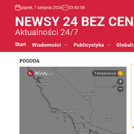
S
piątek, 7 sierpnia 2026
03
:
40
:
59
k
i
NEWSY 24 BEZ CE
p
t
Aktualności 24/7
o
c
Start
Wiadomości
Publicystyka
Globali
o
n
POGODA
t
e
n
t