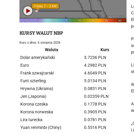
L
C
E
p
KURSY WALUT NBP
P
Kurs z dnia: 6 sierpnia 2026
s
Waluta
Kurs
p
Dolar amerykański
3.7236 PLN
L
Euro
4.2982 PLN
s
Frank szwajcarski
4.6049 PLN
Funt szterling
5.0134 PLN
W
Hrywna (Ukraina)
0.0831 PLN
E
Jen (Japonia)
0.02359 PLN
A
Korona czeska
0.1778 PLN
w
Korona norweska
0.3905 PLN
Lira turecka
0.0781 PLN
„
Yuan renminbi (Chiny)
0.5516 PLN
i