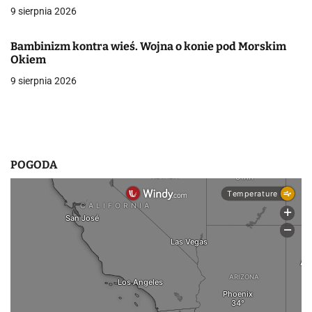
9 sierpnia 2026
w
p
Bambinizm kontra wieś. Wojna o konie pod Morskim
Okiem
i
9 sierpnia 2026
s
u
POGODA