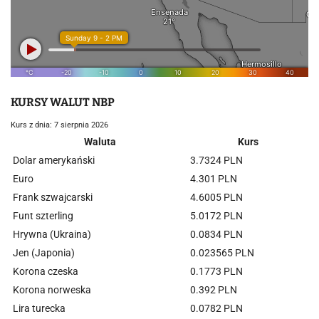
KURSY WALUT NBP
Kurs z dnia: 7 sierpnia 2026
Waluta
Kurs
Dolar amerykański
3.7324 PLN
Euro
4.301 PLN
Frank szwajcarski
4.6005 PLN
Funt szterling
5.0172 PLN
Hrywna (Ukraina)
0.0834 PLN
Jen (Japonia)
0.023565 PLN
Korona czeska
0.1773 PLN
Korona norweska
0.392 PLN
Lira turecka
0.0782 PLN