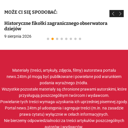
MOŻE CI SIĘ SPODOBAĆ:
Historyczne fikołki zagranicznego obserwatora
dziejów
9 sierpnia 2026
Materiały (treści, artykuły, zdjęcia, filmy) autorstwa portalu
news.24tm.pl mogą być publikowane i powielane pod warunkiem
podania wyraźnego źródła.
Wszystkie pozostałe materiały są chronione prawami autorskimi, które
przysługują poszczególnym twórcom i wydawcom.
Powielanie tych treści wymaga uzyskania ich uprzedniej pisemnej zgody.
Portal news.24tm.pl udostępnia i agreguje treści (m.in. na zasadzie
prawa cytatu) wyłącznie w celach informacyjnych.
Nie bierzemy odpowiedzialności za treści artykułów poszczególnych
autorów i wydawców.