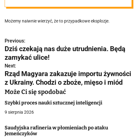
uzależnić
Możemy naiwnie wierzyć, że to przypadkowe eksplozje.
Europę
Previous:
N
Dziś czekają nas duże utrudnienia. Będą
a
zamykać ulice!
w
Next:
Rząd Magyara zakazuje importu żywności
i
z Ukrainy. Chodzi o zboże, mięso i miód
g
Może Ci się spodobać
a
Szybki proces nauki sztucznej inteligencji
c
9 sierpnia 2026
j
Saudyjska rafineria w płomieniach po ataku
Jemeńczyków
a