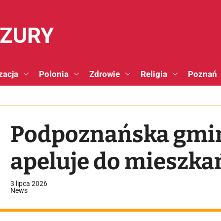
NZURY
zacja
Polonia
Zdrowie
Religia
Poznań
Podpoznańska gmin
apeluje do mieszka
3 lipca 2026
News