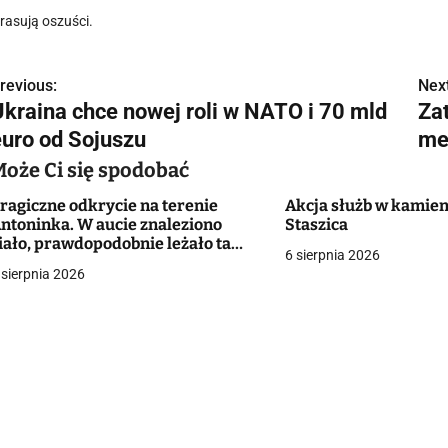
rasują oszuści.
revious:
Next
N
Ukraina chce nowej roli w NATO i 70 mld
Za
a
euro od Sojuszu
me
w
Może Ci się spodobać
ragiczne odkrycie na terenie
Akcja służb w kamieni
ntoninka. W aucie znaleziono
Staszica
g
iało, prawdopodobnie leżało tam
6 sierpnia 2026
ilka dni
 sierpnia 2026
a
c
a
w