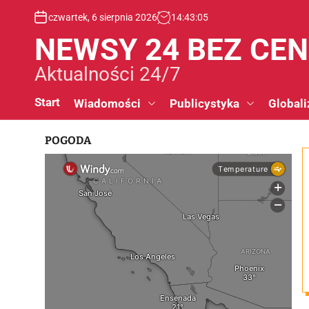
S
czwartek, 6 sierpnia 2026
14
:
43
:
06
k
i
NEWSY 24 BEZ CE
p
t
Aktualności 24/7
o
c
Start
Wiadomości
Publicystyka
Globali
o
n
POGODA
t
e
n
t