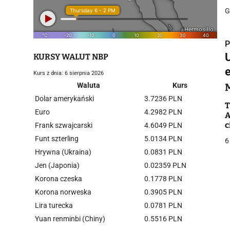
G
P
KURSY WALUT NBP
Kurs z dnia: 6 sierpnia 2026
Waluta
Kurs
Dolar amerykański
3.7236 PLN
i
T
Euro
4.2982 PLN
A
c
Frank szwajcarski
4.6049 PLN
k
Funt szterling
5.0134 PLN
6
Hrywna (Ukraina)
0.0831 PLN
Jen (Japonia)
0.02359 PLN
Korona czeska
0.1778 PLN
j
Korona norweska
0.3905 PLN
Lira turecka
0.0781 PLN
Yuan renminbi (Chiny)
0.5516 PLN