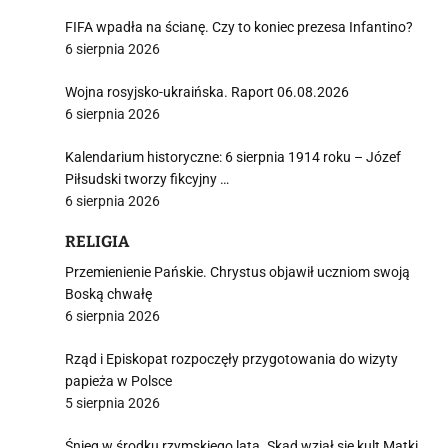
FIFA wpadła na ścianę. Czy to koniec prezesa Infantino?
6 sierpnia 2026
Wojna rosyjsko-ukraińska. Raport 06.08.2026
6 sierpnia 2026
Kalendarium historyczne: 6 sierpnia 1914 roku – Józef
Piłsudski tworzy fikcyjny …
6 sierpnia 2026
RELIGIA
Przemienienie Pańskie. Chrystus objawił uczniom swoją
Boską chwałę
6 sierpnia 2026
Rząd i Episkopat rozpoczęły przygotowania do wizyty
papieża w Polsce
5 sierpnia 2026
Śnieg w środku rzymskiego lata. Skąd wziął się kult Matki