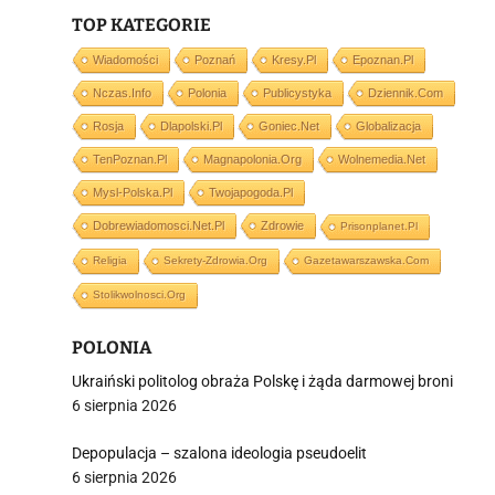
TOP KATEGORIE
i
Wiadomości
Poznań
Kresy.pl
Epoznan.pl
Nczas.info
Polonia
Publicystyka
Dziennik.com
Rosja
Dlapolski.pl
Goniec.net
Globalizacja
TenPoznan.pl
Magnapolonia.org
Wolnemedia.net
Mysl-Polska.pl
Twojapogoda.pl
Dobrewiadomosci.net.pl
Zdrowie
Prisonplanet.pl
Religia
Sekrety-Zdrowia.org
Gazetawarszawska.com
Stolikwolnosci.org
POLONIA
Ukraiński politolog obraża Polskę i żąda darmowej broni
6 sierpnia 2026
Depopulacja – szalona ideologia pseudoelit
6 sierpnia 2026