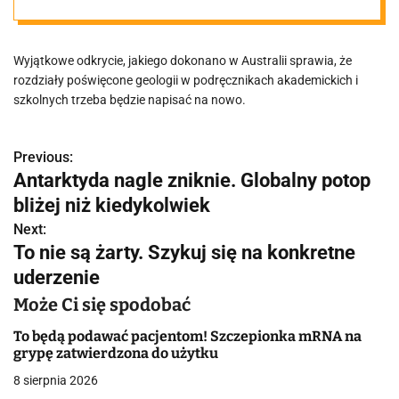
Ziemię
Wyjątkowe odkrycie, jakiego dokonano w Australii sprawia, że
rozdziały poświęcone geologii w podręcznikach akademickich i
szkolnych trzeba będzie napisać na nowo.
Previous:
N
Antarktyda nagle zniknie. Globalny potop
a
bliżej niż kiedykolwiek
w
Next:
To nie są żarty. Szykuj się na konkretne
i
uderzenie
g
Może Ci się spodobać
a
To będą podawać pacjentom! Szczepionka mRNA na
grypę zatwierdzona do użytku
c
8 sierpnia 2026