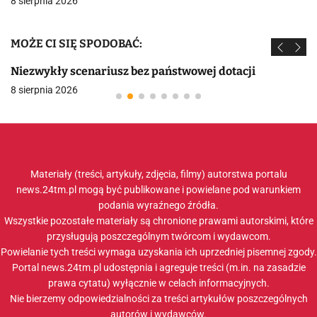
8 sierpnia 2026
MOŻE CI SIĘ SPODOBAĆ:
Niezwykły scenariusz bez państwowej dotacji
8 sierpnia 2026
Materiały (treści, artykuły, zdjęcia, filmy) autorstwa portalu
news.24tm.pl mogą być publikowane i powielane pod warunkiem
podania wyraźnego źródła.
Wszystkie pozostałe materiały są chronione prawami autorskimi, które
przysługują poszczególnym twórcom i wydawcom.
Powielanie tych treści wymaga uzyskania ich uprzedniej pisemnej zgody.
Portal news.24tm.pl udostępnia i agreguje treści (m.in. na zasadzie
prawa cytatu) wyłącznie w celach informacyjnych.
Nie bierzemy odpowiedzialności za treści artykułów poszczególnych
autorów i wydawców.