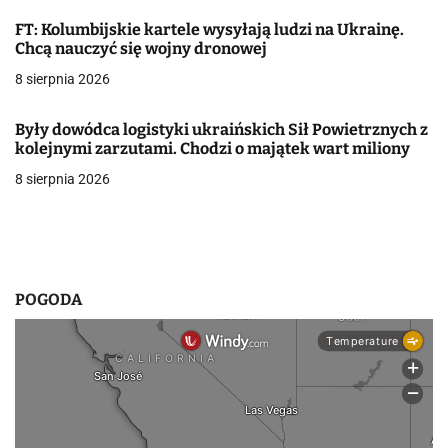
j
FT: Kolumbijskie kartele wysyłają ludzi na Ukrainę.
a
Chcą nauczyć się wojny dronowej
w
8 sierpnia 2026
p
Były dowódca logistyki ukraińskich Sił Powietrznych z
i
kolejnymi zarzutami. Chodzi o majątek wart miliony
8 sierpnia 2026
s
u
POGODA