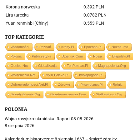
Korona norweska
0.392 PLN
Lira turecka
0.0782 PLN
Yuan renminbi (Chiny)
0.553 PLN
TOP KATEGORIE
Wiadomości
Poznań
Kresy.pl
Epoznan.pl
Nczas.info
Polonia
Publicystyka
Dziennik.com
Rosja
Dlapolski.pl
Goniec.net
Globalizacja
TenPoznan.pl
Magnapolonia.org
Wolnemedia.net
Mysl-Polska.pl
Twojapogoda.pl
Dobrewiadomosci.net.pl
Zdrowie
Prisonplanet.pl
Religia
Sekrety-Zdrowia.org
Gazetawarszawska.com
Stolikwolnosci.org
POLONIA
Wojna rosyjsko-ukraińska. Raport 08.08.2026
8 sierpnia 2026
Kalendarium historyczne: 8 sierpnia 1667 – śmierć zdrajcy