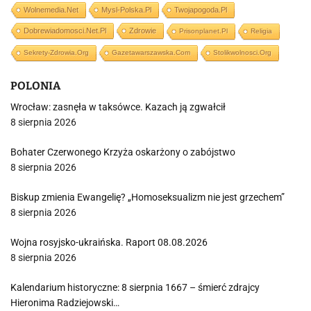
Wolnemedia.net
Mysl-Polska.pl
Twojapogoda.pl
Dobrewiadomosci.net.pl
Zdrowie
Prisonplanet.pl
Religia
Sekrety-Zdrowia.org
Gazetawarszawska.com
Stolikwolnosci.org
POLONIA
Wrocław: zasnęła w taksówce. Kazach ją zgwałcił
8 sierpnia 2026
Bohater Czerwonego Krzyża oskarżony o zabójstwo
8 sierpnia 2026
Biskup zmienia Ewangelię? „Homoseksualizm nie jest grzechem”
8 sierpnia 2026
Wojna rosyjsko-ukraińska. Raport 08.08.2026
8 sierpnia 2026
Kalendarium historyczne: 8 sierpnia 1667 – śmierć zdrajcy
Hieronima Radziejowski…