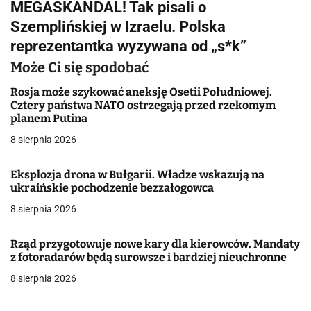
MEGASKANDAL! Tak pisali o
i
Szemplińskiej w Izraelu. Polska
g
reprezentantka wyzywana od „s*k”
a
Może Ci się spodobać
c
Rosja może szykować aneksję Osetii Południowej.
Cztery państwa NATO ostrzegają przed rzekomym
j
planem Putina
8 sierpnia 2026
a
w
Eksplozja drona w Bułgarii. Władze wskazują na
ukraińskie pochodzenie bezzałogowca
p
8 sierpnia 2026
i
Rząd przygotowuje nowe kary dla kierowców. Mandaty
s
z fotoradarów będą surowsze i bardziej nieuchronne
u
8 sierpnia 2026