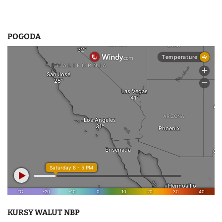
POGODA
KURSY WALUT NBP