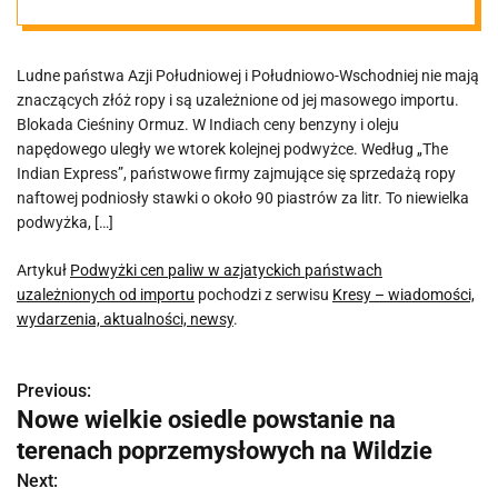
uzależnionych
Ludne państwa Azji Południowej i Południowo-Wschodniej nie mają
od importu
znaczących złóż ropy i są uzależnione od jej masowego importu.
Blokada Cieśniny Ormuz. W Indiach ceny benzyny i oleju
napędowego uległy we wtorek kolejnej podwyżce. Według „The
Indian Express”, państwowe firmy zajmujące się sprzedażą ropy
naftowej podniosły stawki o około 90 piastrów za litr. To niewielka
podwyżka, […]
Artykuł
Podwyżki cen paliw w azjatyckich państwach
uzależnionych od importu
pochodzi z serwisu
Kresy – wiadomości,
wydarzenia, aktualności, newsy
.
Previous:
N
Nowe wielkie osiedle powstanie na
a
terenach poprzemysłowych na Wildzie
w
Next: