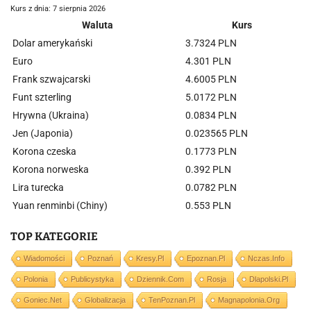
Kurs z dnia: 7 sierpnia 2026
Waluta
Kurs
Dolar amerykański
3.7324 PLN
Euro
4.301 PLN
Frank szwajcarski
4.6005 PLN
Funt szterling
5.0172 PLN
Hrywna (Ukraina)
0.0834 PLN
Jen (Japonia)
0.023565 PLN
Korona czeska
0.1773 PLN
Korona norweska
0.392 PLN
Lira turecka
0.0782 PLN
Yuan renminbi (Chiny)
0.553 PLN
TOP KATEGORIE
Wiadomości
Poznań
Kresy.pl
Epoznan.pl
Nczas.info
Polonia
Publicystyka
Dziennik.com
Rosja
Dlapolski.pl
Goniec.net
Globalizacja
TenPoznan.pl
Magnapolonia.org