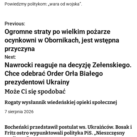
Powiedzmy politykom: „wara od wojska”.
Previous:
N
Ogromne straty po wielkim pożarze
a
ocynkowni w Obornikach, jest wstępna
w
przyczyna
Next:
i
Nawrocki reaguje na decyzję Zełenskiego.
g
Chce odebrać Order Orła Białego
prezydentowi Ukrainy
a
Może Ci się spodobać
c
Rogaty wysłannik wiedeńskiej opieki społecznej
j
7 sierpnia 2026
a
Bocheński przedstawił postulat ws. Ukraińców. Bosak i
w
Fritz ostro wypunktowali polityka PiS. „Nieszczęsny