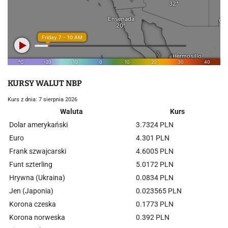
KURSY WALUT NBP
Kurs z dnia: 7 sierpnia 2026
Waluta
Kurs
Dolar amerykański
3.7324 PLN
Euro
4.301 PLN
Frank szwajcarski
4.6005 PLN
Funt szterling
5.0172 PLN
Hrywna (Ukraina)
0.0834 PLN
Jen (Japonia)
0.023565 PLN
Korona czeska
0.1773 PLN
Korona norweska
0.392 PLN