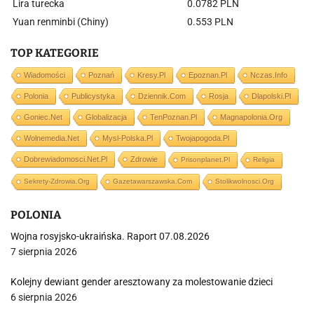
Lira turecka
0.0782 PLN
Yuan renminbi (Chiny)
0.553 PLN
TOP KATEGORIE
Wiadomości
Poznań
Kresy.pl
Epoznan.pl
Nczas.info
Polonia
Publicystyka
Dziennik.com
Rosja
Dlapolski.pl
Goniec.net
Globalizacja
TenPoznan.pl
Magnapolonia.org
Wolnemedia.net
Mysl-Polska.pl
Twojapogoda.pl
Dobrewiadomosci.net.pl
Zdrowie
Prisonplanet.pl
Religia
Sekrety-Zdrowia.org
Gazetawarszawska.com
Stolikwolnosci.org
POLONIA
Wojna rosyjsko-ukraińska. Raport 07.08.2026
7 sierpnia 2026
Kolejny dewiant gender aresztowany za molestowanie dzieci
6 sierpnia 2026