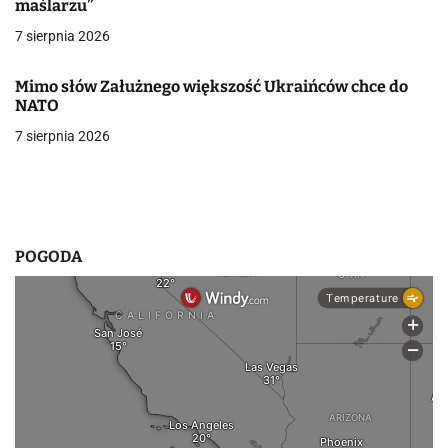
maślarzu”
p
7 sierpnia 2026
i
s
Mimo słów Załużnego większość Ukraińców chce do
NATO
u
7 sierpnia 2026
POGODA