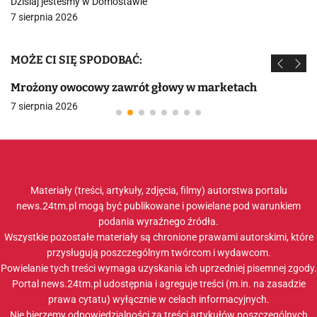
Dzisiaj jesteśmy w Domostawie
7 sierpnia 2026
MOŻE CI SIĘ SPODOBAĆ:
Mrożony owocowy zawrót głowy w marketach
7 sierpnia 2026
Materiały (treści, artykuły, zdjęcia, filmy) autorstwa portalu
news.24tm.pl mogą być publikowane i powielane pod warunkiem
podania wyraźnego źródła.
Wszystkie pozostałe materiały są chronione prawami autorskimi, które
przysługują poszczególnym twórcom i wydawcom.
Powielanie tych treści wymaga uzyskania ich uprzedniej pisemnej zgody.
Portal news.24tm.pl udostępnia i agreguje treści (m.in. na zasadzie
prawa cytatu) wyłącznie w celach informacyjnych.
Nie bierzemy odpowiedzialności za treści artykułów poszczególnych