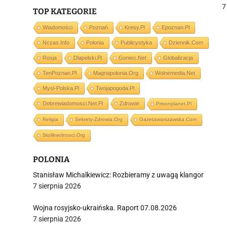
7
TOP KATEGORIE
j
Wiadomości
Poznań
Kresy.pl
Epoznan.pl
Nczas.info
Polonia
Publicystyka
Dziennik.com
Rosja
Dlapolski.pl
Goniec.net
Globalizacja
TenPoznan.pl
Magnapolonia.org
Wolnemedia.net
Mysl-Polska.pl
Twojapogoda.pl
i
Dobrewiadomosci.net.pl
Zdrowie
Prisonplanet.pl
Religia
Sekrety-Zdrowia.org
Gazetawarszawska.com
Stolikwolnosci.org
POLONIA
Stanisław Michalkiewicz: Rozbieramy z uwagą klangor
7 sierpnia 2026
Wojna rosyjsko-ukraińska. Raport 07.08.2026
7 sierpnia 2026