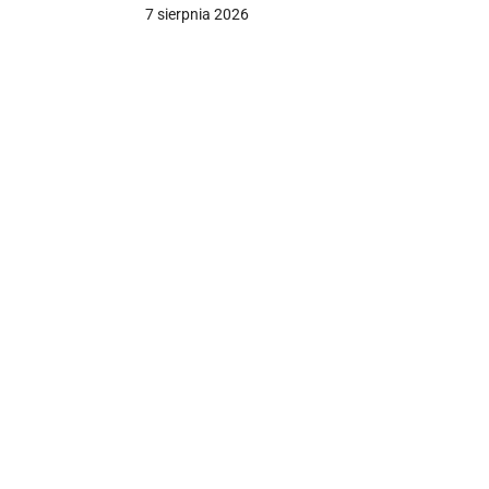
dolarów. Koncern zapowiada
7 sierpnia 2026
odwołanie