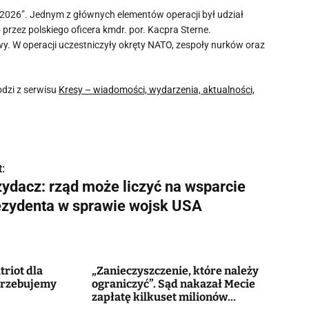
 2026”. Jednym z głównych elementów operacji był udział
zez polskiego oficera kmdr. por. Kacpra Sterne.
 W operacji uczestniczyły okręty NATO, zespoły nurków oraz
dzi z serwisu
Kresy – wiadomości, wydarzenia, aktualności,
:
zydacz: rząd może liczyć na wsparcie
ezydenta w sprawie wojsk USA
triot dla
„Zanieczyszczenie, które należy
otrzebujemy
ograniczyć”. Sąd nakazał Mecie
zapłatę kilkuset milionów