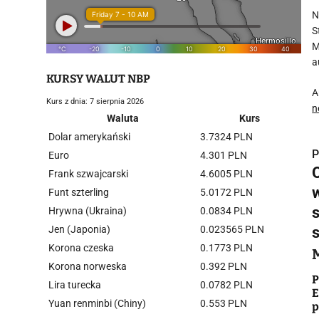
N
S
M
a
KURSY WALUT NBP
A
Kurs z dnia: 7 sierpnia 2026
n
Waluta
Kurs
Dolar amerykański
3.7324 PLN
P
Euro
4.301 PLN
Frank szwajcarski
4.6005 PLN
w
Funt szterling
5.0172 PLN
Hrywna (Ukraina)
0.0834 PLN
Jen (Japonia)
0.023565 PLN
i
Korona czeska
0.1773 PLN
Korona norweska
0.392 PLN
P
Lira turecka
0.0782 PLN
E
Yuan renminbi (Chiny)
0.553 PLN
p