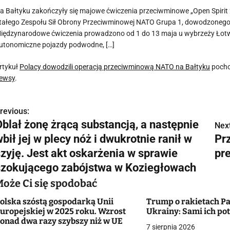
a Bałtyku zakończyły się majowe ćwiczenia przeciwminowe „Open Spirit
tałego Zespołu Sił Obrony Przeciwminowej NATO Grupa 1, dowodzonego pr
iędzynarodowe ćwiczenia prowadzono od 1 do 13 maja u wybrzeży Łotwy.
utonomiczne pojazdy podwodne, […]
rtykuł
Polacy dowodzili operacją przeciwminową NATO na Bałtyku
pocho
ewsy
.
revious:
N
Oblał żonę żrącą substancją, a następnie
Next
a
bił jej w plecy nóż i dwukrotnie ranił w
Pr
w
szyję. Jest akt oskarżenia w sprawie
pr
szokującego zabójstwa w Koziegłowach
Może Ci się spodobać
g
olska szóstą gospodarką Unii
Trump o rakietach Pa
a
uropejskiej w 2025 roku. Wzrost
Ukrainy: Sami ich p
onad dwa razy szybszy niż w UE
7 sierpnia 2026