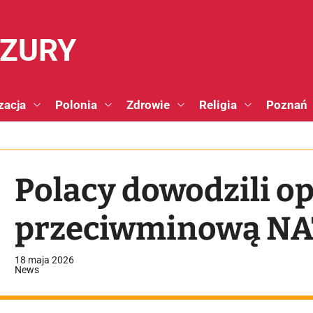
NZURY
zacja
Polonia
Zdrowie
Religia
Poznań
Polacy dowodzili o
przeciwminową NAT
18 maja 2026
News