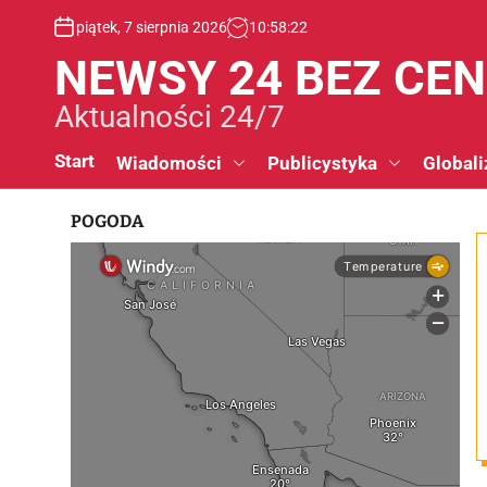
S
piątek, 7 sierpnia 2026
10
:
58
:
23
k
i
NEWSY 24 BEZ CE
p
t
Aktualności 24/7
o
c
Start
Wiadomości
Publicystyka
Globali
o
n
POGODA
t
e
n
t