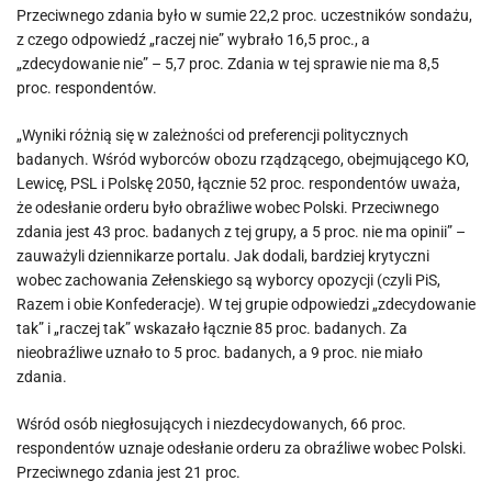
Przeciwnego zdania było w sumie 22,2 proc. uczestników sondażu,
z czego odpowiedź „raczej nie” wybrało 16,5 proc., a
„zdecydowanie nie” – 5,7 proc. Zdania w tej sprawie nie ma 8,5
proc. respondentów.
„Wyniki różnią się w zależności od preferencji politycznych
badanych. Wśród wyborców obozu rządzącego, obejmującego KO,
Lewicę, PSL i Polskę 2050, łącznie 52 proc. respondentów uważa,
że odesłanie orderu było obraźliwe wobec Polski. Przeciwnego
zdania jest 43 proc. badanych z tej grupy, a 5 proc. nie ma opinii” –
zauważyli dziennikarze portalu. Jak dodali, bardziej krytyczni
wobec zachowania Zełenskiego są wyborcy opozycji (czyli PiS,
Razem i obie Konfederacje). W tej grupie odpowiedzi „zdecydowanie
tak” i „raczej tak” wskazało łącznie 85 proc. badanych. Za
nieobraźliwe uznało to 5 proc. badanych, a 9 proc. nie miało
zdania.
Wśród osób niegłosujących i niezdecydowanych, 66 proc.
respondentów uznaje odesłanie orderu za obraźliwe wobec Polski.
Przeciwnego zdania jest 21 proc.