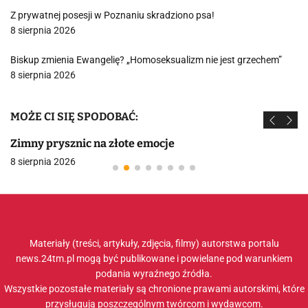
Z prywatnej posesji w Poznaniu skradziono psa!
8 sierpnia 2026
Biskup zmienia Ewangelię? „Homoseksualizm nie jest grzechem”
8 sierpnia 2026
MOŻE CI SIĘ SPODOBAĆ:
Zimny prysznic na złote emocje
8 sierpnia 2026
Materiały (treści, artykuły, zdjęcia, filmy) autorstwa portalu
news.24tm.pl mogą być publikowane i powielane pod warunkiem
podania wyraźnego źródła.
Wszystkie pozostałe materiały są chronione prawami autorskimi, które
przysługują poszczególnym twórcom i wydawcom.