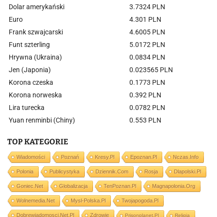
Dolar amerykański
3.7324 PLN
Euro
4.301 PLN
Frank szwajcarski
4.6005 PLN
Funt szterling
5.0172 PLN
Hrywna (Ukraina)
0.0834 PLN
Jen (Japonia)
0.023565 PLN
Korona czeska
0.1773 PLN
Korona norweska
0.392 PLN
Lira turecka
0.0782 PLN
Yuan renminbi (Chiny)
0.553 PLN
TOP KATEGORIE
Wiadomości
Poznań
Kresy.pl
Epoznan.pl
Nczas.info
Polonia
Publicystyka
Dziennik.com
Rosja
Dlapolski.pl
Goniec.net
Globalizacja
TenPoznan.pl
Magnapolonia.org
Wolnemedia.net
Mysl-Polska.pl
Twojapogoda.pl
Dobrewiadomosci.net.pl
Zdrowie
Prisonplanet.pl
Religia