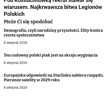
Pod Kostiuchnówką rekrut stawał się
wiarusem. Najkrwawsza bitwa Legionów
a
Polskich
c
Może Ci się spodobać
j
Demografia, czyli narodziny przyszłości. Elity kontra
reszta społeczeństwa
a
8 sierpnia 2026
w
p
Ten cudowny polski ptak jest na skraju wyginięcia
8 sierpnia 2026
i
s
Europejska odpowiedź na Starlinka nabiera rozpędu.
Pierwsze satelity w 2029 roku
u
8 sierpnia 2026