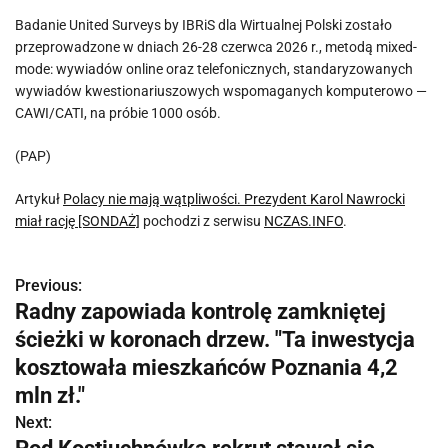
Badanie United Surveys by IBRiS dla Wirtualnej Polski zostało
przeprowadzone w dniach 26-28 czerwca 2026 r., metodą mixed-
mode: wywiadów online oraz telefonicznych, standaryzowanych
wywiadów kwestionariuszowych wspomaganych komputerowo —
CAWI/CATI, na próbie 1000 osób.
(PAP)
Artykuł
Polacy nie mają wątpliwości. Prezydent Karol Nawrocki
miał rację [SONDAŻ]
pochodzi z serwisu
NCZAS.INFO
.
Previous:
N
Radny zapowiada kontrolę zamkniętej
a
ścieżki w koronach drzew. "Ta inwestycja
w
kosztowała mieszkańców Poznania 4,2
mln zł."
i
Next:
g