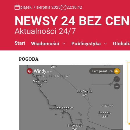
S
piątek, 7 sierpnia 2026
22
:
30
:
42
k
i
NEWSY 24 BEZ CE
p
t
Aktualności 24/7
o
c
Start
Wiadomości
Publicystyka
Globali
o
n
POGODA
t
e
n
t