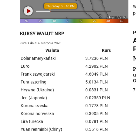
W
p
P
KURSY WALUT NBP
Kurs z dnia: 6 sierpnia 2026
Waluta
Kurs
Dolar amerykański
3.7236 PLN
Euro
4.2982 PLN
i
P
Frank szwajcarski
4.6049 PLN
u
G
Funt szterling
5.0134 PLN
Hrywna (Ukraina)
0.0831 PLN
7
Jen (Japonia)
0.02359 PLN
Korona czeska
0.1778 PLN
j
Korona norweska
0.3905 PLN
Lira turecka
0.0781 PLN
Yuan renminbi (Chiny)
0.5516 PLN