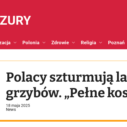
NZURY
zacja
Polonia
Zdrowie
Religia
Poznań
Polacy szturmują la
grzybów. „Pełne ko
18 maja 2025
News