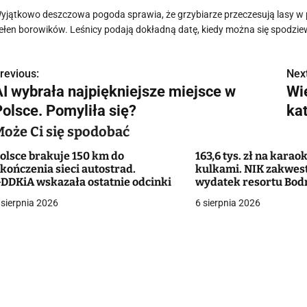
yjątkowo deszczowa pogoda sprawia, że grzybiarze przeczesują lasy 
ełen borowików. Leśnicy podają dokładną datę, kiedy można się spodzi
revious:
Next
N
AI wybrała najpiękniejsze miejsce w
Wi
a
Polsce. Pomyliła się?
kat
w
Może Ci się spodobać
olsce brakuje 150 km do
163,6 tys. zł na karaok
kończenia sieci autostrad.
kulkami. NIK zakwes
g
DDKiA wskazała ostatnie odcinki
wydatek resortu Bod
 sierpnia 2026
6 sierpnia 2026
a
c
a