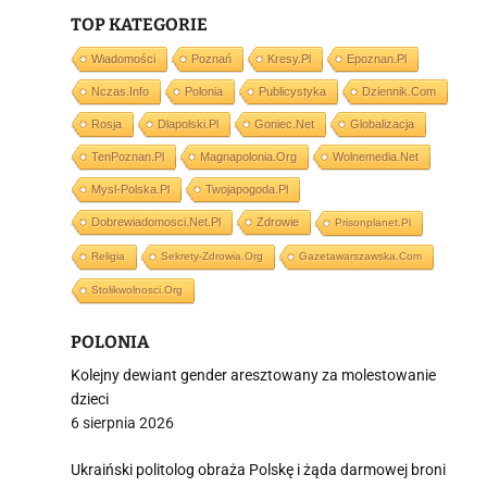
TOP KATEGORIE
Wiadomości
Poznań
Kresy.pl
Epoznan.pl
i
Nczas.info
Polonia
Publicystyka
Dziennik.com
Rosja
Dlapolski.pl
Goniec.net
Globalizacja
TenPoznan.pl
Magnapolonia.org
Wolnemedia.net
Mysl-Polska.pl
Twojapogoda.pl
Dobrewiadomosci.net.pl
Zdrowie
Prisonplanet.pl
Religia
Sekrety-Zdrowia.org
Gazetawarszawska.com
Stolikwolnosci.org
POLONIA
Kolejny dewiant gender aresztowany za molestowanie
dzieci
6 sierpnia 2026
Ukraiński politolog obraża Polskę i żąda darmowej broni