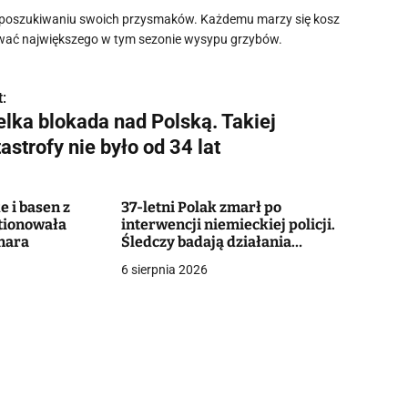
w poszukiwaniu swoich przysmaków. Każdemu marzy się kosz
ewać największego w tym sezonie wysypu grzybów.
:
elka blokada nad Polską. Takiej
astrofy nie było od 34 lat
e i basen z
37-letni Polak zmarł po
tionowała
interwencji niemieckiej policji.
nara
Śledczy badają działania
funkcjonariuszy
6 sierpnia 2026