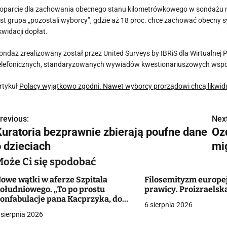
oparcie dla zachowania obecnego stanu kilometrówkowego w sondażu ni
est grupa „pozostali wyborcy”, gdzie aż 18 proc. chce zachować obecny s
ikwidacji dopłat.
ondaż zrealizowany został przez United Surveys by IBRiS dla Wirtualnej 
elefonicznych, standaryzowanych wywiadów kwestionariuszowych wspom
rtykuł
Polacy wyjątkowo zgodni. Nawet wyborcy prorządowi chcą likwid
revious:
Next
N
Kuratoria bezprawnie zbierają poufne dane
Oz
a
o dzieciach
mi
w
Może Ci się spodobać
owe wątki w aferze Szpitala
Filosemityzm europej
ołudniowego. „To po prostu
prawicy. Proizraelsk
g
onfabulacje pana Kacprzyka, do
6 sierpnia 2026
akich, zdaje się, ma skłonność”
 sierpnia 2026
a