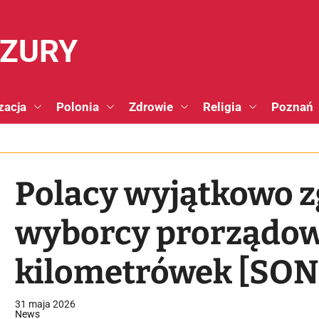
NZURY
zacja
Polonia
Zdrowie
Religia
Poznań
Polacy wyjątkowo z
wyborcy prorządowi
kilometrówek [SO
31 maja 2026
News