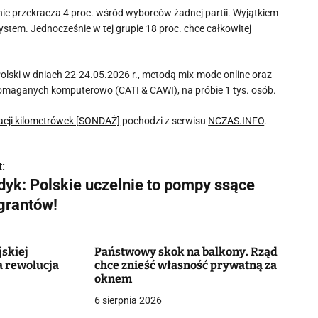
e przekracza 4 proc. wśród wyborców żadnej partii. Wyjątkiem
ystem. Jednocześnie w tej grupie 18 proc. chce całkowitej
Polski w dniach 22-24.05.2026 r., metodą mix-mode online oraz
aganych komputerowo (CATI & CAWI), na próbie 1 tys. osób.
acji kilometrówek [SONDAŻ]
pochodzi z serwisu
NCZAS.INFO
.
:
dyk: Polskie uczelnie to pompy ssące
grantów!
skiej
Państwowy skok na balkony. Rząd
a rewolucja
chce znieść własność prywatną za
oknem
6 sierpnia 2026