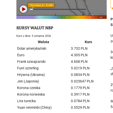
P
S
KURSY WALUT NBP
U
Kurs z dnia: 5 sierpnia 2026
z
Waluta
Kurs
Dolar amerykański
3.732 PLN
3
Euro
4.305 PLN
k
Frank szwajcarski
4.608 PLN
Funt szterling
5.0219 PLN
„
z
Hrywna (Ukraina)
0.0834 PLN
Jen (Japonia)
0.023647 PLN
Z
Korona czeska
0.1779 PLN
r
Korona norweska
0.3917 PLN
Lira turecka
0.0784 PLN
W
5
Yuan renminbi (Chiny)
0.5529 PLN