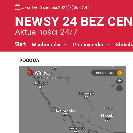
S
czwartek, 6 sierpnia 2026
06
:
02
:
49
k
i
NEWSY 24 BEZ CE
p
t
Aktualności 24/7
o
c
Start
Wiadomości
Publicystyka
Globali
o
n
POGODA
t
e
n
t