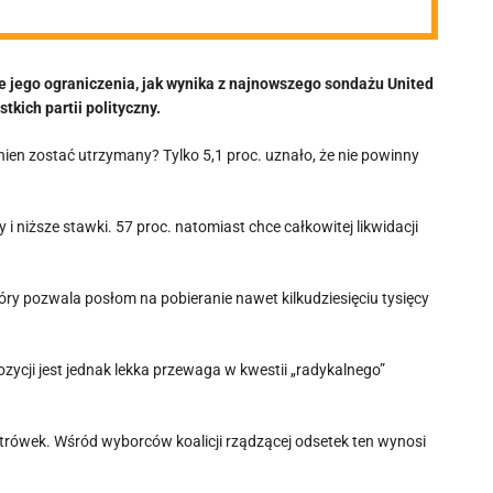
ce jego ograniczenia, jak wynika z najnowszego sondażu United
kich partii polityczny.
en zostać utrzymany? Tylko 5,1 proc. uznało, że nie powinny
i niższe stawki. 57 proc. natomiast chce całkowitej likwidacji
ry pozwala posłom na pobieranie nawet kilkudziesięciu tysięcy
ycji jest jednak lekka przewaga w kwestii „radykalnego”
etrówek. Wśród wyborców koalicji rządzącej odsetek ten wynosi