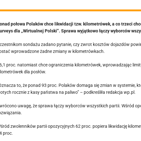
onad połowa Polaków chce likwidacji tzw. kilometrówek, a co trzeci ch
urveys dla „Wirtualnej Polski”. Sprawa wyjątkowo łączy wyborców wszyst
czestnikom sondażu zadano pytanie, czy zwrot kosztów dojazdów powini
ostać wprowadzone żadne zmiany w kilometrówkach.
6,1 proc. natomiast chce ograniczenia kilometrówek, wprowadzając limity 
ilometrówek dla posłów.
Oznacza to, że ponad 93 proc. Polaków domaga się zmian w systemie, któ
łotych rocznie z kasy państwa na paliwo” – podkreśliła redakcja wp.pl.
wrócono uwagę, że sprawa łączy wyborców wszystkich partii. Wśród opoz
ozwiązania.
śród zwolenników partii opozycyjnych 62 proc. popiera likwidację kilom
4 proc.