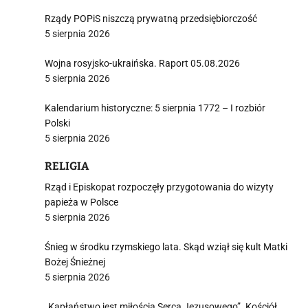
Rządy POPiS niszczą prywatną przedsiębiorczość
5 sierpnia 2026
j
Wojna rosyjsko-ukraińska. Raport 05.08.2026
5 sierpnia 2026
Kalendarium historyczne: 5 sierpnia 1772 – I rozbiór
Polski
5 sierpnia 2026
i
RELIGIA
Rząd i Episkopat rozpoczęły przygotowania do wizyty
papieża w Polsce
5 sierpnia 2026
Śnieg w środku rzymskiego lata. Skąd wziął się kult Matki
Bożej Śnieżnej
5 sierpnia 2026
„Kapłaństwo jest miłością Serca Jezusowego”. Kościół