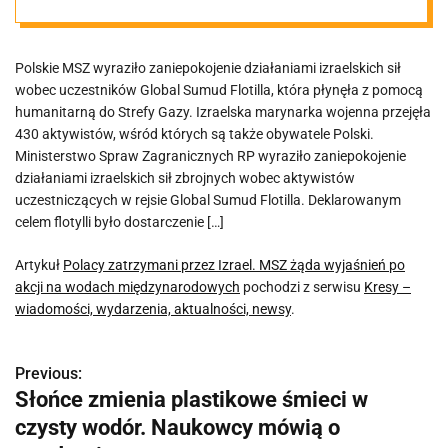
wyjaśnień po
Polskie MSZ wyraziło zaniepokojenie działaniami izraelskich sił
akcji na wodach
wobec uczestników Global Sumud Flotilla, która płynęła z pomocą
humanitarną do Strefy Gazy. Izraelska marynarka wojenna przejęła
międzynarodo
430 aktywistów, wśród których są także obywatele Polski.
Ministerstwo Spraw Zagranicznych RP wyraziło zaniepokojenie
działaniami izraelskich sił zbrojnych wobec aktywistów
wych
uczestniczących w rejsie Global Sumud Flotilla. Deklarowanym
celem flotylli było dostarczenie […]
Artykuł
Polacy zatrzymani przez Izrael. MSZ żąda wyjaśnień po
akcji na wodach międzynarodowych
pochodzi z serwisu
Kresy –
wiadomości, wydarzenia, aktualności, newsy
.
Previous:
N
Słońce zmienia plastikowe śmieci w
a
czysty wodór. Naukowcy mówią o