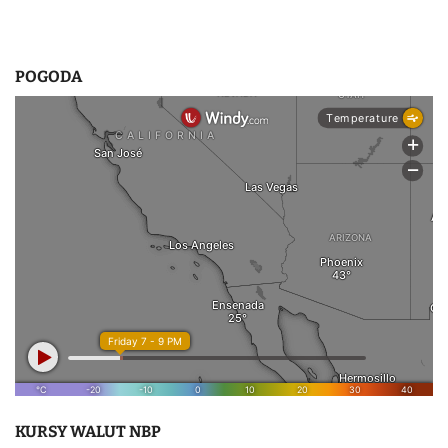
POGODA
KURSY WALUT NBP