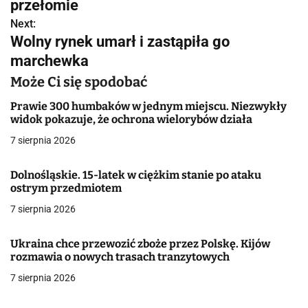
w
przełomie
Next:
i
Wolny rynek umarł i zastąpiła go
g
marchewka
a
Może Ci się spodobać
c
Prawie 300 humbaków w jednym miejscu. Niezwykły
widok pokazuje, że ochrona wielorybów działa
j
7 sierpnia 2026
a
Dolnośląskie. 15-latek w ciężkim stanie po ataku
w
ostrym przedmiotem
7 sierpnia 2026
p
i
Ukraina chce przewozić zboże przez Polskę. Kijów
rozmawia o nowych trasach tranzytowych
s
7 sierpnia 2026
u