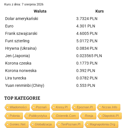
Kurs z dnia: 7 sierpnia 2026
Waluta
Kurs
Dolar amerykański
3.7324 PLN
Euro
4.301 PLN
Frank szwajcarski
4.6005 PLN
Funt szterling
5.0172 PLN
Hrywna (Ukraina)
0.0834 PLN
Jen (Japonia)
0.023565 PLN
Korona czeska
0.1773 PLN
Korona norweska
0.392 PLN
Lira turecka
0.0782 PLN
Yuan renminbi (Chiny)
0.553 PLN
TOP KATEGORIE
Wiadomości
Poznań
Kresy.pl
Epoznan.pl
Nczas.info
Polonia
Publicystyka
Dziennik.com
Rosja
Dlapolski.pl
Goniec.net
Globalizacja
TenPoznan.pl
Magnapolonia.org