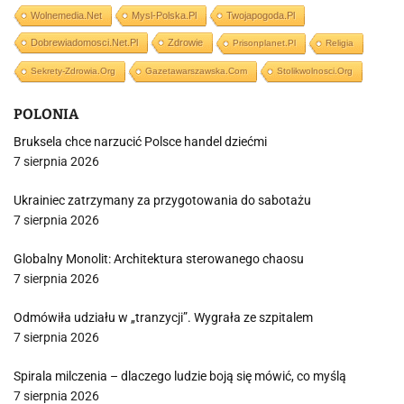
Wolnemedia.net
Mysl-Polska.pl
Twojapogoda.pl
Dobrewiadomosci.net.pl
Zdrowie
Prisonplanet.pl
Religia
Sekrety-Zdrowia.org
Gazetawarszawska.com
Stolikwolnosci.org
POLONIA
Bruksela chce narzucić Polsce handel dziećmi
7 sierpnia 2026
Ukrainiec zatrzymany za przygotowania do sabotażu
7 sierpnia 2026
Globalny Monolit: Architektura sterowanego chaosu
7 sierpnia 2026
Odmówiła udziału w „tranzycji”. Wygrała ze szpitalem
7 sierpnia 2026
Spirala milczenia – dlaczego ludzie boją się mówić, co myślą
7 sierpnia 2026