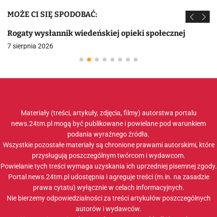
MOŻE CI SIĘ SPODOBAĆ:
Rogaty wysłannik wiedeńskiej opieki społecznej
7 sierpnia 2026
Materiały (treści, artykuły, zdjęcia, filmy) autorstwa portalu
news.24tm.pl mogą być publikowane i powielane pod warunkiem
podania wyraźnego źródła.
Wszystkie pozostałe materiały są chronione prawami autorskimi, które
przysługują poszczególnym twórcom i wydawcom.
Powielanie tych treści wymaga uzyskania ich uprzedniej pisemnej zgody.
Portal news.24tm.pl udostępnia i agreguje treści (m.in. na zasadzie
prawa cytatu) wyłącznie w celach informacyjnych.
Nie bierzemy odpowiedzialności za treści artykułów poszczególnych
autorów i wydawców.