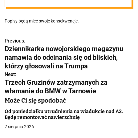
Poznania
Popisy będą mieć swoje konsekwencje.
Previous:
N
Dziennikarka nowojorskiego magazynu
a
namawia do odcinania się od bliskich,
w
którzy głosowali na Trumpa
Next:
i
Trzech Gruzinów zatrzymanych za
g
włamanie do BMW w Tarnowie
a
Może Ci się spodobać
c
Od poniedziałku utrudnienia na wiadukcie nad A2.
Będę remontować nawierzchnię
j
7 sierpnia 2026
a