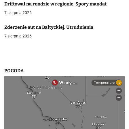
Driftował na rondzie w regionie. Spory mandat
w
7 sierpnia 2026
p
Zderzenie aut na Bałtyckiej. Utrudnienia
i
7 sierpnia 2026
s
u
POGODA