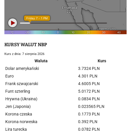
KURSY WALUT NBP
Kurs z dnia: 7 sierpnia 2026
Waluta
Kurs
Dolar amerykański
3.7324 PLN
Euro
4.301 PLN
Frank szwajcarski
4.6005 PLN
Funt szterling
5.0172 PLN
Hrywna (Ukraina)
0.0834 PLN
Jen (Japonia)
0.023565 PLN
Korona czeska
0.1773 PLN
Korona norweska
0.392 PLN
Lira turecka
0.0782 PLN