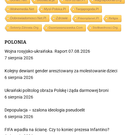
Goniec.net
Globalizacja
TenPoznan.pl
Magnapolonia.org
Wolnemedia.net
Mysl-Polska.pl
Twojapogoda.pl
Dobrewiadomosci.net.pl
Zdrowie
Prisonplanet.pl
Religia
Sekrety-Zdrowia.org
Gazetawarszawska.com
Stolikwolnosci.org
POLONIA
Wojna rosyjsko-ukraińska. Raport 07.08.2026
7 sierpnia 2026
Kolejny dewiant gender aresztowany za molestowanie dzieci
6 sierpnia 2026
Ukraiński politolog obraża Polskę i żąda darmowej broni
6 sierpnia 2026
Depopulacja – szalona ideologia pseudoelit
6 sierpnia 2026
FIFA wpadła na ścianę. Czy to koniec prezesa Infantino?