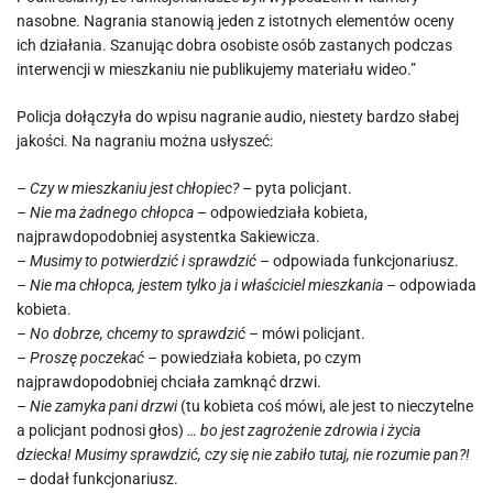
nasobne. Nagrania stanowią jeden z istotnych elementów oceny
ich działania. Szanując dobra osobiste osób zastanych podczas
interwencji w mieszkaniu nie publikujemy materiału wideo.”
Policja dołączyła do wpisu nagranie audio, niestety bardzo słabej
jakości. Na nagraniu można usłyszeć:
– Czy w mieszkaniu jest chłopiec?
– pyta policjant.
– Nie ma żadnego chłopca
– odpowiedziała kobieta,
najprawdopodobniej asystentka Sakiewicza.
– Musimy to potwierdzić i sprawdzić –
odpowiada funkcjonariusz.
– Nie ma chłopca, jestem tylko ja i właściciel mieszkania –
odpowiada
kobieta.
– No dobrze, chcemy to sprawdzić –
mówi policjant.
– Proszę poczekać –
powiedziała kobieta, po czym
najprawdopodobniej chciała zamknąć drzwi.
– Nie zamyka pani drzwi
(tu kobieta coś mówi, ale jest to nieczytelne
a policjant podnosi głos)
… bo jest zagrożenie zdrowia i życia
dziecka! Musimy sprawdzić, czy się nie zabiło tutaj, nie rozumie pan?!
– dodał funkcjonariusz.