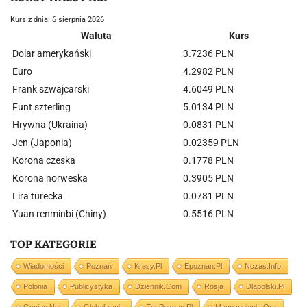
Kurs z dnia: 6 sierpnia 2026
Waluta
Kurs
Dolar amerykański
3.7236 PLN
Euro
4.2982 PLN
Frank szwajcarski
4.6049 PLN
Funt szterling
5.0134 PLN
Hrywna (Ukraina)
0.0831 PLN
Jen (Japonia)
0.02359 PLN
Korona czeska
0.1778 PLN
Korona norweska
0.3905 PLN
Lira turecka
0.0781 PLN
Yuan renminbi (Chiny)
0.5516 PLN
TOP KATEGORIE
Wiadomości
Poznań
Kresy.pl
Epoznan.pl
Nczas.info
Polonia
Publicystyka
Dziennik.com
Rosja
Dlapolski.pl