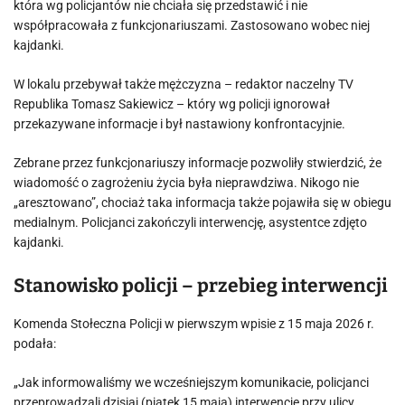
która wg policjantów nie chciała się przedstawić i nie
współpracowała z funkcjonariuszami. Zastosowano wobec niej
kajdanki.
W lokalu przebywał także mężczyzna – redaktor naczelny TV
Republika Tomasz Sakiewicz – który wg policji ignorował
przekazywane informacje i był nastawiony konfrontacyjnie.
Zebrane przez funkcjonariuszy informacje pozwoliły stwierdzić, że
wiadomość o zagrożeniu życia była nieprawdziwa. Nikogo nie
„aresztowano”, chociaż taka informacja także pojawiła się w obiegu
medialnym. Policjanci zakończyli interwencję, asystentce zdjęto
kajdanki.
Stanowisko policji – przebieg interwencji
Komenda Stołeczna Policji w pierwszym wpisie z 15 maja 2026 r.
podała:
„Jak informowaliśmy we wcześniejszym komunikacie, policjanci
przeprowadzali dzisiaj (piątek 15 maja) interwencję przy ulicy