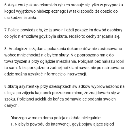
6.Asystentkę skuto rękami do tyłu co stosuje się tylko w przypadku
kogoś wyjątkowo niebezpiecznego i w taki sposób, że doszło do
uszkodzenia ciała.
7.Policja powiedziała, że ją uwolni jeżeli pokaże im dowód osobisty
co było niemożliwe gdyż była skuta. Nosiło to cechy znęcania się.
8. Analogicznie żądania pokazania dokumentów nie zastosowano
wobec mnie chociaż nie byłem skuty. Nie poproszono mnie do
towarzyszenia przy oglądzie mieszkania. Policjant bez nakazu robił
to sam. Nie sporządzono żadnej notki ani nawet nie poinstruowano
gdzie można uzyskać informacje o interwencji.
9.Skutą asystentkę, przy dziesiątkach świadków wyprowadzono na
ulicę a po zdjęciu kajdanek porzucono mimo, że znajdowała się w
szoku. Policjanci uciekli, do końca odmawiając podania swoich
danych.
Dlaczego w moim domu policja działała nielegalnie:
1. Nie było powodu do interwencji, gdyż pojawiające się od