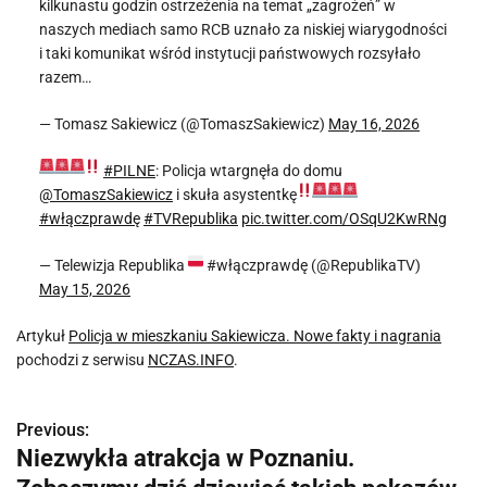
kilkunastu godzin ostrzeżenia na temat „zagrożeń” w
naszych mediach samo RCB uznało za niskiej wiarygodności
i taki komunikat wśród instytucji państwowych rozsyłało
razem…
— Tomasz Sakiewicz (@TomaszSakiewicz)
May 16, 2026
#PILNE
: Policja wtargnęła do domu
@TomaszSakiewicz
i skuła asystentkę
#włączprawdę
#TVRepublika
pic.twitter.com/OSqU2KwRNg
— Telewizja Republika
#włączprawdę (@RepublikaTV)
May 15, 2026
Artykuł
Policja w mieszkaniu Sakiewicza. Nowe fakty i nagrania
pochodzi z serwisu
NCZAS.INFO
.
Previous:
N
Niezwykła atrakcja w Poznaniu.
a