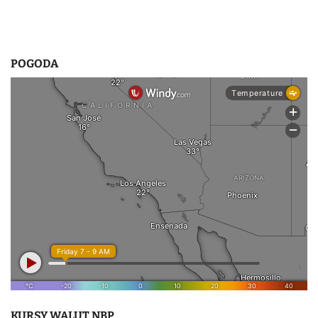
POGODA
KURSY WALUT NBP