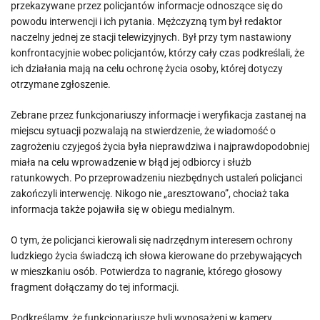
przekazywane przez policjantów informacje odnoszące się do
powodu interwencji i ich pytania. Mężczyzną tym był redaktor
naczelny jednej ze stacji telewizyjnych. Był przy tym nastawiony
konfrontacyjnie wobec policjantów, którzy cały czas podkreślali, że
ich działania mają na celu ochronę życia osoby, której dotyczy
otrzymane zgłoszenie.
Zebrane przez funkcjonariuszy informacje i weryfikacja zastanej na
miejscu sytuacji pozwalają na stwierdzenie, że wiadomość o
zagrożeniu czyjegoś życia była nieprawdziwa i najprawdopodobniej
miała na celu wprowadzenie w błąd jej odbiorcy i służb
ratunkowych. Po przeprowadzeniu niezbędnych ustaleń policjanci
zakończyli interwencję. Nikogo nie „aresztowano”, chociaż taka
informacja także pojawiła się w obiegu medialnym.
O tym, że policjanci kierowali się nadrzędnym interesem ochrony
ludzkiego życia świadczą ich słowa kierowane do przebywających
w mieszkaniu osób. Potwierdza to nagranie, którego głosowy
fragment dołączamy do tej informacji.
Podkreślamy, że funkcjonariusze byli wyposażeni w kamery