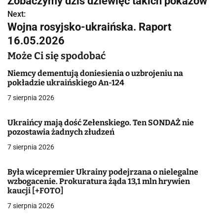
Zobaczymy dziś dziewięć takich pokazów
w
Next:
Wojna rosyjsko-ukraińska. Raport
i
16.05.2026
g
Może Ci się spodobać
a
Niemcy dementują doniesienia o uzbrojeniu na
pokładzie ukraińskiego An-124
c
7 sierpnia 2026
j
Ukraińcy mają dość Zełenskiego. Ten SONDAŻ nie
a
pozostawia żadnych złudzeń
w
7 sierpnia 2026
p
Była wicepremier Ukrainy podejrzana o nielegalne
i
wzbogacenie. Prokuratura żąda 13,1 mln hrywien
kaucji [+FOTO]
s
7 sierpnia 2026
u