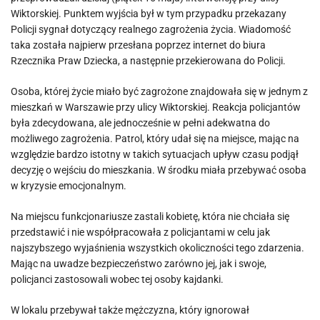
Wiktorskiej. Punktem wyjścia był w tym przypadku przekazany
Policji sygnał dotyczący realnego zagrożenia życia. Wiadomość
taka została najpierw przesłana poprzez internet do biura
Rzecznika Praw Dziecka, a następnie przekierowana do Policji.
Osoba, której życie miało być zagrożone znajdowała się w jednym z
mieszkań w Warszawie przy ulicy Wiktorskiej. Reakcja policjantów
była zdecydowana, ale jednocześnie w pełni adekwatna do
możliwego zagrożenia. Patrol, który udał się na miejsce, mając na
względzie bardzo istotny w takich sytuacjach upływ czasu podjął
decyzję o wejściu do mieszkania. W środku miała przebywać osoba
w kryzysie emocjonalnym.
Na miejscu funkcjonariusze zastali kobietę, która nie chciała się
przedstawić i nie współpracowała z policjantami w celu jak
najszybszego wyjaśnienia wszystkich okoliczności tego zdarzenia.
Mając na uwadze bezpieczeństwo zarówno jej, jak i swoje,
policjanci zastosowali wobec tej osoby kajdanki.
W lokalu przebywał także mężczyzna, który ignorował