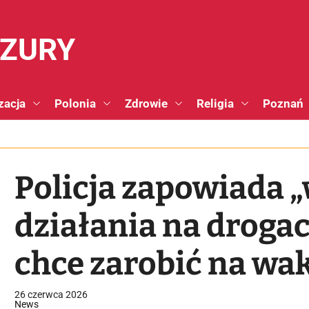
NZURY
zacja
Polonia
Zdrowie
Religia
Poznań
Policja zapowiada
działania na drogac
chce zarobić na wa
26 czerwca 2026
News