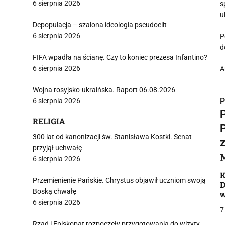
6 sierpnia 2026
s
u
Depopulacja – szalona ideologia pseudoelit
6 sierpnia 2026
P
d
FIFA wpadła na ścianę. Czy to koniec prezesa Infantino?
6 sierpnia 2026
A
Wojna rosyjsko-ukraińska. Raport 06.08.2026
P
6 sierpnia 2026
RELIGIA
300 lat od kanonizacji św. Stanisława Kostki. Senat
przyjął uchwałę
i
6 sierpnia 2026
K
Przemienienie Pańskie. Chrystus objawił uczniom swoją
D
Boską chwałę
w
6 sierpnia 2026
7
Rząd i Episkopat rozpoczęły przygotowania do wizyty