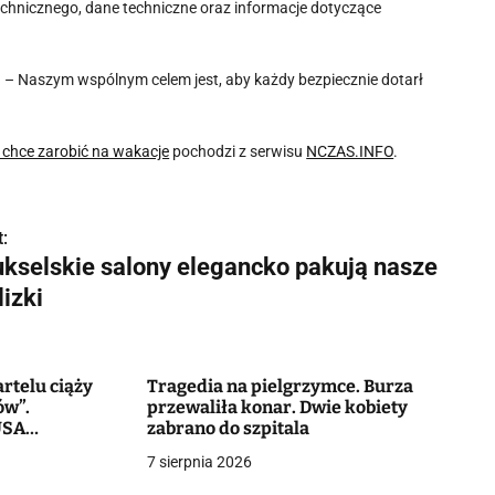
chnicznego, dane techniczne oraz informacje dotyczące
. – Naszym wspólnym celem jest, aby każdy bezpiecznie dotarł
 chce zarobić na wakacje
pochodzi z serwisu
NCZAS.INFO
.
:
ukselskie salony elegancko pakują nasze
izki
rtelu ciąży
Tragedia na pielgrzymce. Burza
ów”.
przewaliła konar. Dwie kobiety
USA
zabrano do szpitala
o milionów
7 sierpnia 2026