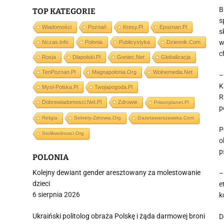
B
TOP KATEGORIE
s
Wiadomości
Poznań
Kresy.pl
Epoznan.pl
s
w
Nczas.info
Polonia
Publicystyka
Dziennik.com
c
Rosja
Dlapolski.pl
Goniec.net
Globalizacja
TenPoznan.pl
Magnapolonia.org
Wolnemedia.net
–
K
Mysl-Polska.pl
Twojapogoda.pl
R
Dobrewiadomosci.net.pl
Zdrowie
Prisonplanet.pl
p
Religia
Sekrety-Zdrowia.org
Gazetawarszawska.com
P
Stolikwolnosci.org
o
p
POLONIA
Kolejny dewiant gender aresztowany za molestowanie
–
dzieci
e
6 sierpnia 2026
k
Ukraiński politolog obraża Polskę i żąda darmowej broni
D