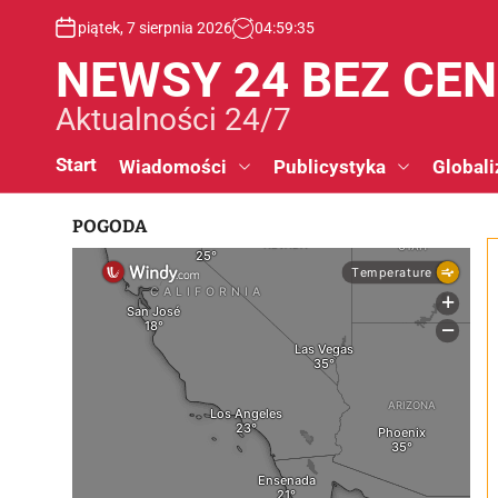
S
piątek, 7 sierpnia 2026
04
:
59
:
36
k
i
NEWSY 24 BEZ CE
p
t
Aktualności 24/7
o
c
Start
Wiadomości
Publicystyka
Globali
o
n
POGODA
t
e
n
t