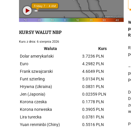
W
p
KURSY WALUT NBP
R
Kurs z dnia: 6 sierpnia 2026
R
Waluta
Kurs
p
Dolar amerykański
3.7236 PLN
Euro
4.2982 PLN
–
Frank szwajcarski
4.6049 PLN
p
Funt szterling
5.0134 PLN
p
Hrywna (Ukraina)
0.0831 PLN
D
Jen (Japonia)
0.02359 PLN
D
Korona czeska
0.1778 PLN
z
Korona norweska
0.3905 PLN
w
Lira turecka
0.0781 PLN
P
Yuan renminbi (Chiny)
0.5516 PLN