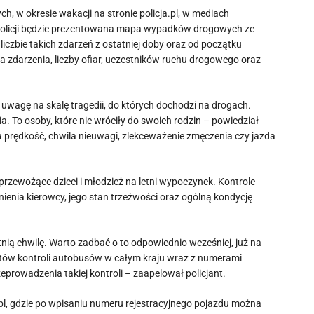
, w okresie wakacji na stronie policja.pl, w mediach
Policji będzie prezentowana mapa wypadków drogowych ze
iczbie takich zdarzeń z ostatniej doby oraz od początku
 zdarzenia, liczby ofiar, uczestników ruchu drogowego oraz
uwagę na skalę tragedii, do których dochodzi na drogach.
ia. To osoby, które nie wróciły do swoich rodzin – powiedział
 prędkość, chwila nieuwagi, zlekceważenie zmęczenia czy jazda
rzewożące dzieci i młodzież na letni wypoczynek. Kontrole
enia kierowcy, jego stan trzeźwości oraz ogólną kondycję
nią chwilę. Warto zadbać o to odpowiednio wcześniej, już na
unktów kontroli autobusów w całym kraju wraz z numerami
rowadzenia takiej kontroli – zaapelował policjant.
l, gdzie po wpisaniu numeru rejestracyjnego pojazdu można