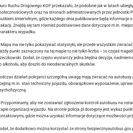
iuro Ruchu Drogowego KGP przekazało, że podobnie jak w latach ubiegłych
połecznościowych oraz na stronach administrowanych przez jednostki 
kutkiem śmiertelnym, gdzie każdego dnia publikowane będą informacje o l
akacji. Znajdą się tam również podstawowe dane dotyczące m.in. miejsca
harakteru wypadku.
 Mapa ma nie tylko pokazywać statystyki, ale przede wszystkim zwracać 
ażdy punkt zaznaczony na tej mapie to nie tylko liczba – to czyjaś traged
zeczkowski. Dodał, że często wystarczy jedna błędna decyzja, nadmierna
o alkoholu, aby doszło do nieodwracalnych skutków.
odczas działań policjanci szczególną uwagę mają zwracać na autobusy p
bejmą m.in. stan techniczny pojazdu, obowiązkowe wyposażenie, uprawni
sychofizyczną.
 Przypominamy, aby nie zostawiać zgłoszenia kontroli autobusu na ostat
tapie organizacji wyjazdu. Na stronie policja.pl dostępny jest wykaz p
ontaktowymi, gdzie można uzyskać informacje dotyczące możliwości przep
odał, że dodatkowo można korzystać ze strony bezpiecznyautobus.gov.p