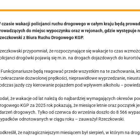
 czasie wakacji policjanci ruchu drogowego w całym kraju będą prowa
rowadzących do miejsc wypoczynku oraz w rejonach, gdzie występuje 
zeczkowski z Biura Ruchu Drogowego KGP.
zeczkowski przypomniał, że rozpoczynające się wakacje to czas wzmożon
olicjanci drogówki pojawią się m.in. na drogach dojazdowych do kurortó
 Funkcjonariusze będą reagować przede wszystkim na te zachowania, któ
rzekraczanie dozwolonej prędkości, nieprawidłowe wyprzedzanie, nieustą
odczas jazdy czy kierowanie pojazdem pod wpływem alkoholu – powiedz
odał, że wakacje od lat należą do najbardziej wymagających okresów 
rogowego KGP za 2025 rok pokazują, że miesiące letnie oraz początek j
darzeń drogowych. Tylko od czerwca do września doszło do 8 566 wypad
ypadków odnotowanych w ciągu roku – zauważył Rzeczkowski.
odkreślił, że najtragiczniejszym miesiącem był sierpień, w którym na drog