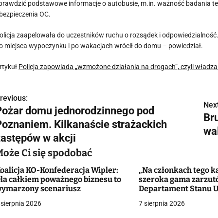
prawdzić podstawowe informacje o autobusie, m.in. ważność badania te
bezpieczenia OC.
olicja zaapelowała do uczestników ruchu o rozsądek i odpowiedzialność
o miejsca wypoczynku i po wakacjach wrócił do domu – powiedział.
rtykuł
Policja zapowiada „wzmożone działania na drogach”, czyli władza
revious:
N
Next
Pożar domu jednorodzinnego pod
Br
a
Poznaniem. Kilkanaście strażackich
wal
w
zastępów w akcji
Może Ci się spodobać
oalicja KO-Konfederacja Wipler:
„Na członkach tego ka
g
la całkiem poważnego biznesu to
szeroka gama zarzut
ymarzony scenariusz
Departament Stanu 
a
zaoferował ponad st
 sierpnia 2026
7 sierpnia 2026
dolarów za pomoc
c